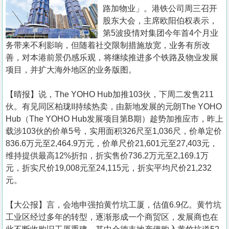
置
路加物业」。港铁公司周三召开
业
股东大会，主席欧阳伯权表示，
第5波疫情对集团今年首4个月业
手
务带来不利影响，但随着社交限制措施放宽，业务有所改
册
善，对本港前景仍感乐观，将继续推进多个铁路及物业发展
项目，并扩大海外地区的业务版图。
关
於
【晴报】说，The YOHO Hub加推103伙，下周二发售211
我
伙。有见同区柏珑II持续热卖，由新地发展的元朗The YOHO
们
Hub（The YOHO Hub发展项目第B期）趁势加推应市，昨上
载涉103伙的价单5号，实用面积326尺至1,036尺，价单定价
836.6万元至2,464.9万元，价单尺价21,601元至27,403元，
维持提供最高12%折扣，折实售价736.2万元至2,169.1万
元，折实尺价19,008元至24,115元，折实平均尺价21,232
元。
【大公报】言， 会地申强拍黄竹坑工厦，估值6.9亿。黄竹坑
工业区经过多年的转型，逐渐形成一个商贸区，发展商也在