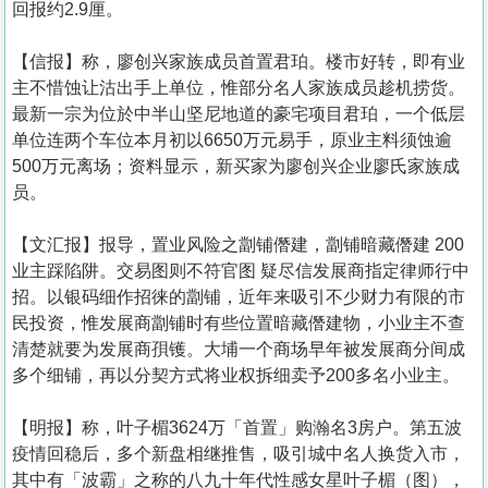
回报约2.9厘。
【信报】称，廖创兴家族成员首置君珀。楼市好转，即有业
主不惜蚀让沽出手上单位，惟部分名人家族成员趁机捞货。
最新一宗为位於中半山坚尼地道的豪宅项目君珀，一个低层
单位连两个车位本月初以6650万元易手，原业主料须蚀逾
500万元离场；资料显示，新买家为廖创兴企业廖氏家族成
员。
【文汇报】报导，置业风险之劏铺僭建，劏铺暗藏僭建 200
业主踩陷阱。交易图则不符官图 疑尽信发展商指定律师行中
招。以银码细作招徕的劏铺，近年来吸引不少财力有限的市
民投资，惟发展商劏铺时有些位置暗藏僭建物，小业主不查
清楚就要为发展商孭镬。大埔一个商场早年被发展商分间成
多个细铺，再以分契方式将业权拆细卖予200多名小业主。
【明报】称，叶子楣3624万「首置」购瀚名3房户。第五波
疫情回稳后，多个新盘相继推售，吸引城中名人换货入市，
其中有「波霸」之称的八九十年代性感女星叶子楣（图），