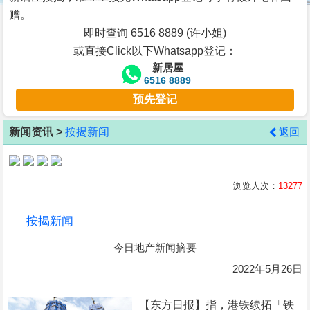
按
赠。
揭
即时查询 6516 8889 (许小姐)
或直接Click以下Whatsapp登记：
地
新居屋
产
6516 8889
博
预先登记
客
新闻资讯 >
按揭新闻
返回
地
产
新
浏览人次：
13277
闻
按揭新闻
数
今日地产新闻摘要
据
公
2022年5月26日
布
【东方日报】指，港铁续拓「铁