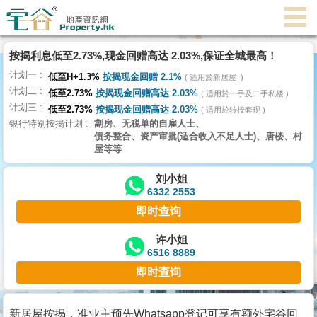
按揭利息低至2.73%,现金回赠高达 2.03%,保证全城最高！
主
计划一
页
低至H+1.3%
按揭现金回赠 2.1%
适用於新居屋
代
计划二
低至2.73%
按揭现金回赠高达 2.03%
理
适用於一手及二手私楼
计划三
搵
低至2.73%
按揭现金回赠高达 2.03%
适用於转按套现
银行特别按揭计划
劏房、无税单的自雇人士、
楼/
债务整合、资产审批(适合收入不足人士)、唐楼、村
成
屋等等
交
刘小姐
6332 2553
业
即时查询
主
放
许小姐
6516 8889
盘
即时查询
宅
谷
新居屋按揭，准业主预先Whatsapp登记可享有额外宅谷回