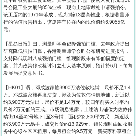
此不断收购旧工厦重建。其中会德丰地产便购入黄竹坑道52
号合隆工业大厦约85%业权，现向土地审裁处申请强拍令。
该工厦约於1971年落成，现为1幢13层高物业，根据测量师
行的估值报告指出，该厦连车位在内的现价值约6.9055亿
元。
【星岛日报】曰，测量师学会倡降强拍门槛。去年政府提出
研究降低强拍门槛，香港测量师学会昨公布研究进度报告，
支持降低现时八成强拍门槛，惟现阶段未有降低幅度的定
案，并为政策修改检讨订立七大基本原则，预计於6月下旬向
发展局提交意见书。
【HK01】谓，邓成波家族3900万沽佐敦地铺，尺价不足1.4
万。邓成波家族再度沽货，涉及为佐敦伟晴街地铺，新近以
约3,900万元沽出，尺价不足1.4万元，较四年前买入时平均
尺价2万元低约三成。市场消息透露，上述沽出铺位为佐敦伟
晴街14至42号地下1至3号铺，面积约2,800平方尺，新近以
约3,900万元易手，成交尺价约13,929元。铺位现时由回收服
务中心绿在区区租用，每月租金约9.5万元，新买家料享租金