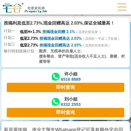
代
理
按揭利息低至2.73%,现金回赠高达 2.03%,保证全城最高！
主
计划一
页
低至H+1.3%
按揭现金回赠 2.1%
适用於新居屋
计划二
低至2.73%
按揭现金回赠高达 2.03%
适用於一手及二手私楼
计划三
搵
低至2.73%
按揭现金回赠高达 2.03%
适用於转按套现
银行特别按揭计划
劏房、无税单的自雇人士、
楼/
债务整合、资产审批(适合收入不足人士)、唐楼、村
成
屋等等
交
许小姐
6516 8889
业
即时查询
主
放
刘小姐
6332 2553
盘
即时查询
宅
谷
新居屋按揭，准业主预先Whatsapp登记可享有额外宅谷回