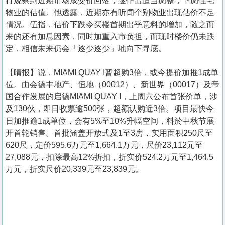
行观察到近期市场成交价回落，遂作出适当调整，下调住宅
物业的估值。他透露，近期亦有听闻个别物业出现估价不足
情况。伍指，估价下跌令买楼首期出乎意料的增加，随之而
来的还有加息因素，同时加重入市负担，而现时楼价仍未跌
定，相信未来仍会「逐少逐少」地向下寻底。
【晴报】说，MIAMI QUAY I暂超购3倍，或今提价加推1成单
位。由会德丰地产、恒地（00012）、新世界（00017）及帝
国合作发展的启德MIAMI QUAY I，上周六公布首张价单，涉
及130伙，即日收票逾500张，超额认购近3倍。项目最快今
日加推逾1成单位，会有5%至10%升幅空间，料於中秋节展
开首轮销售。首批涵盖开放式及1至3房，实用面积250尺至
620尺，定价595.6万元至1,664.1万元，尺价23,112元至
27,088元，扣除最高12%折扣，折实价524.2万元至1,464.5
万元，折实尺价20,339元至23,839元。