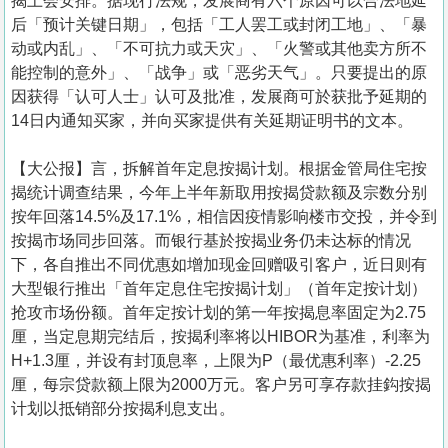
揭上会安排。据现行法规，发展商有六个原因可以合法地延
后「预计关键日期」，包括「工人罢工或封闭工地」、「暴
动或内乱」、「不可抗力或天灾」、「火警或其他卖方所不
能控制的意外」、「战争」或「恶劣天气」。只要提出的原
因获得「认可人士」认可及批准，发展商可於获批予延期的
14日内通知买家，并向买家提供有关延期证明书的文本。
【大公报】言，拆解首年定息按揭计划。根据金管局住宅按
揭统计调查结果，今年上半年新取用按揭贷款额及宗数分别
按年回落14.5%及17.1%，相信因疫情影响楼市交投，并令到
按揭市场同步回落。而银行基於按揭业务仍未达标的情况
下，各自推出不同优惠如增加现金回赠吸引客户，近日则有
大型银行推出「首年定息住宅按揭计划」（首年定按计划）
抢攻市场份额。首年定按计划的第一年按揭息率固定为2.75
厘，当定息期完结后，按揭利率将以HIBOR为基准，利率为
H+1.3厘，并设有封顶息率，上限为P（最优惠利率）-2.25
厘，每宗贷款额上限为2000万元。客户另可享存款挂鈎按揭
计划以抵销部分按揭利息支出。