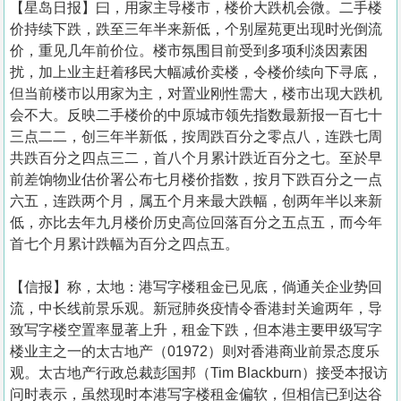
【星岛日报】曰，用家主导楼市，楼价大跌机会微。二手楼
价持续下跌，跌至三年半来新低，个别屋苑更出现时光倒流
价，重见几年前价位。楼市氛围目前受到多项利淡因素困
扰，加上业主赶着移民大幅减价卖楼，令楼价续向下寻底，
但当前楼市以用家为主，对置业刚性需大，楼市出现大跌机
会不大。反映二手楼价的中原城市领先指数最新报一百七十
三点二二，创三年半新低，按周跌百分之零点八，连跌七周
共跌百分之四点三二，首八个月累计跌近百分之七。至於早
前差饷物业估价署公布七月楼价指数，按月下跌百分之一点
六五，连跌两个月，属五个月来最大跌幅，创两年半以来新
低，亦比去年九月楼价历史高位回落百分之五点五，而今年
首七个月累计跌幅为百分之四点五。
【信报】称，太地：港写字楼租金已见底，倘通关企业势回
流，中长线前景乐观。新冠肺炎疫情令香港封关逾两年，导
致写字楼空置率显著上升，租金下跌，但本港主要甲级写字
楼业主之一的太古地产（01972）则对香港商业前景态度乐
观。太古地产行政总裁彭国邦（Tim Blackburn）接受本报访
问时表示，虽然现时本港写字楼租金偏软，但相信已到达谷