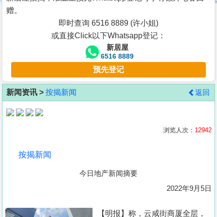
按
赠。
揭
即时查询 6516 8889 (许小姐)
或直接Click以下Whatsapp登记：
地
新居屋
产
6516 8889
博
预先登记
客
新闻资讯 >
按揭新闻
返回
地
产
新
浏览人次：
12942
闻
按揭新闻
数
今日地产新闻摘要
据
公
2022年9月5日
布
【明报】称，云咸街商厦全层，