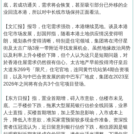
底，若成功通关，需求将会恢复，甚至吸引部分已外移的企
业回流本港，所以对中长线市场保持正面看法。
【文汇报】报导，住宅需求强劲，本港继续觅地。谈及本港
住宅市场发展，彭国邦指，随着本港土地供应情况变得明
朗，规划条件变得清晰，特别是住宅领域，集团将在湾仔星
街及太古广场3座一带附近寻找发展机会。虽然地缘政治局势
以及利率上升令楼价下降，但个人认为这只是短期问题，对
於香港住屋需求仍然很有信心。太古地产早前投得湾仔皇后
大道东269号「限尺」住宅官地，连同黄竹坑站第4期合资项
目，以及与中巴合资发展的前中巴车厂地皮，集团在2023至
2026年之间将有合共3个住宅项目登场。
【东方日报】指，置业首期增，碍入市意欲，估楼市未见
底。二手楼价下跌，拖累大型屋苑银行估价全线回落，业界
人士直指，买楼首期增加，加上受加息影响，入市成本上
升，降低入市意欲，准买家需预留较多现金作准备。资深投
资者伍冠流认为，近日留意到银行估价下跌，相信原因是银