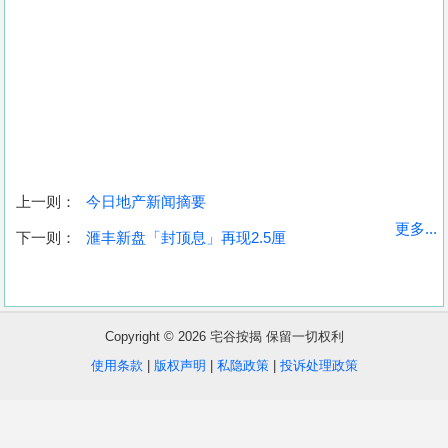
上一则：
今日地产新闻摘要
收
更多...
下一则：
滙丰新盘「封顶息」再现2.5厘
藏
楼
盘
Copyright © 2026 宅谷按揭 保留一切权利
繁
简
ENG
使用条款
|
版权声明
|
私隐政策
|
投诉处理政策
体
体