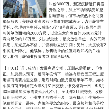
置
叫价3600万。新冠疫情近日再度
业
升温之际，加上市场继续受加息
阴霾影响，但市场依然不乏商厦
手
单位放售；美联商业高级营业董事刘志威表示，该行获业主
册
委托，代理销售中环云咸街46至48号商厦云明行高层全层，
相关单位面积约2000方尺，以业主意向售价约3600万元计，
关
意向尺价约1.8万元。刘志威指出，是次放售单位，内笼间隔
於
实用，采光度亦不俗，并设有独立洗手间；另外，大厦设有2
我
部客用升降机。他续称，放售物业的位置邻近知名的兰桂
们
坊，相信可获物业投资者或用家所吸纳。
【HK01】谓，疫情下发展商迟交楼，压测或需重估，「撞
正」加息易失预算。近两年疫情下，接连有新盘因工程进度
延误而需要推迟交楼，延后时间由数月至逾半年不等。如将
军澳海茵庄园原定今年8月31日交楼，惟交楼前一日、即8月
30日却通知买家需要延后七个月、至明年3月底交楼。收楼
日期突然推迟，小业主固然措手不及，除有机会产生额外一
笔租楼开支、装修、家俬等要急急叫停，最麻烦的相信是按