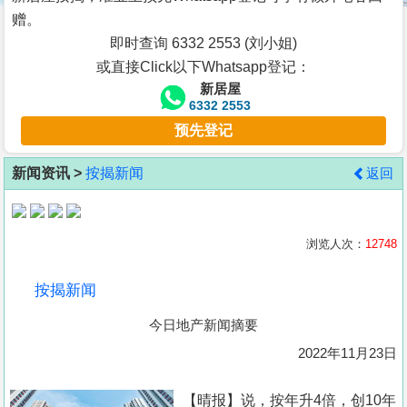
按
赠。
揭
即时查询 6332 2553 (刘小姐)
或直接Click以下Whatsapp登记：
地
新居屋
产
6332 2553
博
预先登记
客
新闻资讯 >
按揭新闻
返回
地
产
新
浏览人次：
12748
闻
按揭新闻
数
今日地产新闻摘要
据
公
2022年11月23日
布
【晴报】说，按年升4倍，创10年