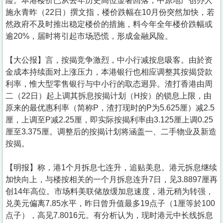
险。本港楼价已从去年历史高位显著回落，中原地产创办人
施永青昨（22日）撰文指，楼价跌幅在10月份突然加快，若
然政府不及时推出稳定楼价的措施，料今年全年楼价跌幅或
逾20%，届时将引起市场恐慌，形成金融风险。
【大公报】言， 按揭竞争激烈，中小行减按息吸客。由於资
金成本持续面对上涨压力，本港银行也相应调整其按揭贷款
利率，惟大型零售银行与中小行的取态迥异。渣打香港由周
二（22日）起上调其拆息按揭计划（H按）的锁息上限，由
原来的最优惠利率（简称P，渣打现时的P为5.625厘）减2.5
厘，上调至P减2.25厘，即实际按揭利率由3.125厘上调0.25
厘至3.375厘。调整后的按揭计划将涵盖一、二手物业及新造
按揭。
【明报】称，港1个月拆息七连升，追贴美息。港元拆息继续
加快向上，与楼按相关的一个月拆息连升7日，见3.8897厘再
创14年高位。市场料美联储放缓加息速度，港元稍为转强，
兑美元偏离7.85水平，昨日曾升值最多19点子（1厘等於100
点子），高见7.8016元。有分析认为，现时港元中长线拆息