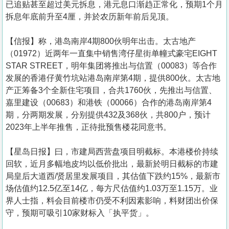
已追贴甚至超过美元拆息，港元息口渐趋正常化，预期1个月
拆息年底前升至4厘，并於农历新年前后见顶。
【信报】称，港岛南岸4期800伙明年出击。太古地产
（01972）近两年一直集中销售湾仔星街单幢式豪宅EIGHT
STAR STREET，明年集团将推出与信置（00083）等合作
发展的香港仔黄竹坑站港岛南岸第4期，提供800伙。太古地
产正筹备3个全新住宅项目，合共1760伙，先推出与信置、
嘉里建设（00683）和港铁（00066）合作的港岛南岸第4
期，分两期发展，分别提供432及368伙，共800户，预计
2023年上半年推售，正待批预售楼花同意书。
【星岛日报】曰，市建局西营盘项目明截标。本港楼价持续
回软，近月多幅地皮均以低价批出，最新於明日截标的市建
局皇后大道西/贤居里发展项目，其估值下跌约15%，最新市
场估值约12.5亿至14亿，每方尺估值约1.03万至1.15万。业
界人士指，料会目前楼市仍受不利因素影响，料财团出价保
守，预期可吸引10家财标入「执平货」。