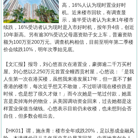
置
高，16%人认为现时置业好时
业
机。近来楼市回软，有调查显
示，逾半受访者认为未来1年楼市
手
续跌，16%受访者认为现时是入市好时机，按年升4倍，创近
册
10年新高。另有逾30%受访父母愿资助子女上车，普遍资助
额为100万至200万元。调查机构相信，目前至明年第二季楼
关
价会续跌10%，明年次季始见底。
於
我
【文汇报】报导，刘心悠首次在港置业，豪掷逾二千万买村
们
屋。刘心悠以2,250万元首置全幢西贡村屋，心悠说：「是我
人生第一次在港买楼，虽然我来港发展17年，但一直不了解
香港的楼市，每次近乎想又不敢做，不过听讲现在楼价跌是
时候，也是想了很久才做！」而今次她是一笔过付款，她直
言是卖掉海外的物业，从美国调动资金回来，过去她都是这
样置业保值当储钱。心悠表示目前仍未收楼，也未想到会否
自住，但多数会租出去。
【HK01】谓，施永青：楼市全年或跌20%，足以形成金融风