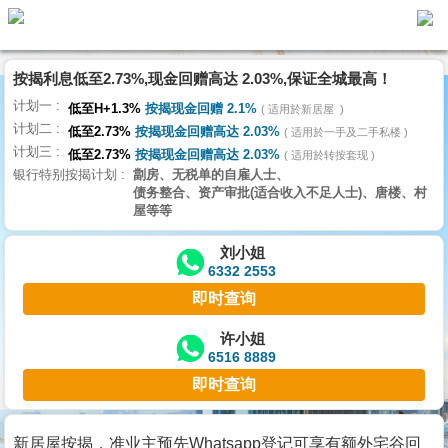
按揭利息低至2.73%,现金回赠高达 2.03%,保证全城最高！
主
计划一
页
低至H+1.3%
按揭现金回赠 2.1%
适用於新居屋
代
计划二
理
低至2.73%
按揭现金回赠高达 2.03%
适用於一手及二手私楼
计划三
搵
低至2.73%
按揭现金回赠高达 2.03%
适用於转按套现
银行特别按揭计划
劏房、无税单的自雇人士、
楼/
债务整合、资产审批(适合收入不足人士)、唐楼、村
成
屋等等
交
刘小姐
6332 2553
业
即时查询
主
放
许小姐
6516 8889
盘
即时查询
宅
谷
新居屋按揭，准业主预先Whatsapp登记可享有额外宅谷回