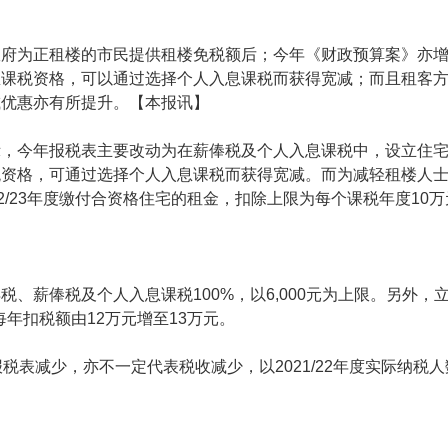
政府为正租楼的市民提供租楼免税额后；今年《财政预算案》亦
课税资格，可以通过选择个人入息课税而获得宽减；而且租客方
减优惠亦有所提升。【本报讯】
示，今年报税表主要改动为在薪俸税及个人入息课税中，设立住
税资格，可通过选择个人入息课税而获得宽减。而为减轻租楼人
2/23年度缴付合资格住宅的租金，扣除上限为每个课税年度10
、薪俸税及个人入息课税100%，以6,000元为上限。另外，立
每年扣税额由12万元增至13万元。
表减少，亦不一定代表税收减少，以2021/22年度实际纳税人数