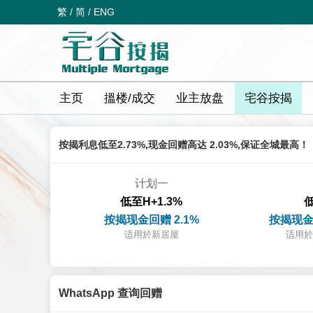
繁
/
简
/
ENG
主页
搵楼/成交
业主放盘
宅谷按揭
按揭利息低至2.73%,现金回赠高达 2.03%,保证全城最高！
计划一
低至H+1.3%
低
按揭现金回赠 2.1%
按揭现金
适用於新居屋
适用於
WhatsApp 查询回赠