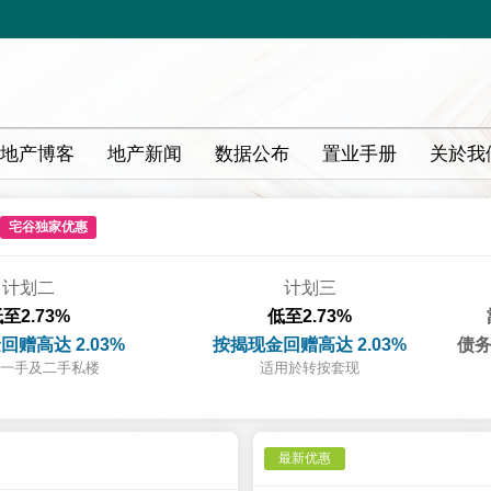
地产博客
地产新闻
数据公布
置业手册
关於我
宅谷独家优惠
计划二
计划三
至2.73%
低至2.73%
回赠高达 2.03%
按揭现金回赠高达 2.03%
债务
一手及二手私楼
适用於转按套现
最新优惠