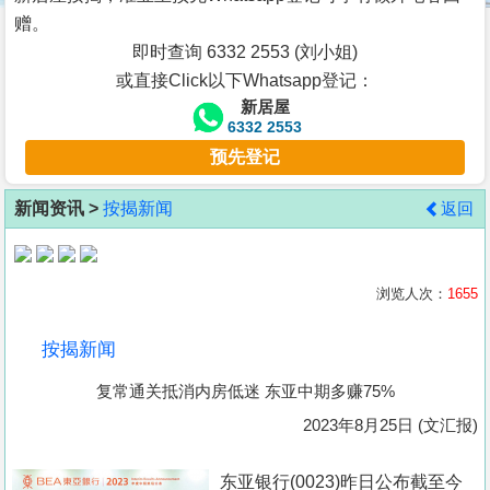
按
赠。
揭
即时查询 6332 2553 (刘小姐)
或直接Click以下Whatsapp登记：
地
新居屋
产
6332 2553
博
预先登记
客
新闻资讯 >
按揭新闻
返回
地
产
新
浏览人次：
1655
闻
按揭新闻
数
复常通关抵消内房低迷 东亚中期多赚75%
据
公
2023年8月25日 (文汇报)
布
东亚银行(0023)昨日公布截至今