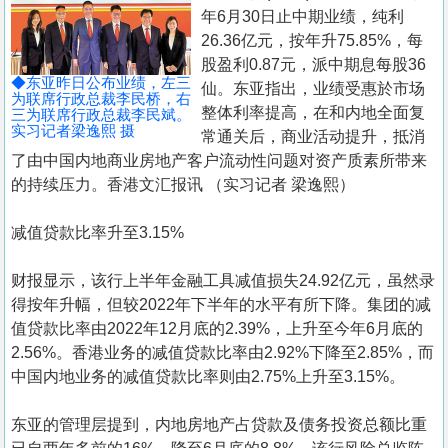
置
年6月30日止中期业绩，纯利
业
26.36亿元，按年升75.85%，每
股盈利0.87元，派中期息每股36
手
◆东亚昨日公布业绩，左三
仙。东亚指出，业绩受惠於市场
册
为联席行政总裁李民桥，右
整体利率提高，在和内地全面复
三为联席行政总裁李民斌。
实习记者梁逸熙 摄
常通关后，商业活动提升，抵消
关
了由中国内地商业房地产客户流动性问题对资产质素所带来
於
的持续压力。香港文汇报讯 （实习记者 梁逸熙）
我
们
减值贷款比率升至3.15%
财报显示，该行上半年金融工具减值损失24.92亿元，虽然录
得按年升幅，但较2022年下半年的水平有所下降。集团的减
值贷款比率由2022年12月底的2.39%，上升至今年6月底的
2.56%。香港业务的减值贷款比率由2.92%下降至2.85%，而
中国内地业务的减值贷款比率则由2.75%上升至3.15%。
东亚的管理层提到，内地房地产占贷款及债务投资总额比重