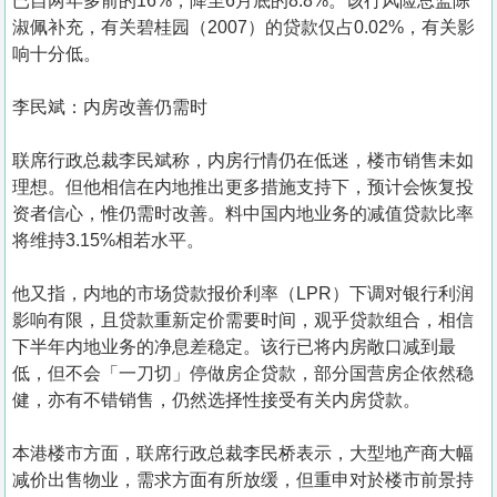
已自两年多前的16%，降至6月底的8.8%。该行风险总监陈
淑佩补充，有关碧桂园（2007）的贷款仅占0.02%，有关影
响十分低。
李民斌：内房改善仍需时
联席行政总裁李民斌称，内房行情仍在低迷，楼市销售未如
理想。但他相信在内地推出更多措施支持下，预计会恢复投
资者信心，惟仍需时改善。料中国内地业务的减值贷款比率
将维持3.15%相若水平。
他又指，内地的市场贷款报价利率（LPR）下调对银行利润
影响有限，且贷款重新定价需要时间，观乎贷款组合，相信
下半年内地业务的净息差稳定。该行已将内房敞口减到最
低，但不会「一刀切」停做房企贷款，部分国营房企依然稳
健，亦有不错销售，仍然选择性接受有关内房贷款。
本港楼市方面，联席行政总裁李民桥表示，大型地产商大幅
减价出售物业，需求方面有所放缓，但重申对於楼市前景持