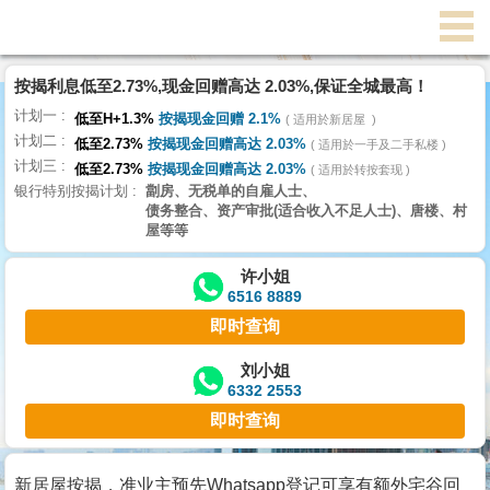
代
理
按揭利息低至2.73%,现金回赠高达 2.03%,保证全城最高！
主
计划一
页
低至H+1.3%
按揭现金回赠 2.1%
适用於新居屋
计划二
低至2.73%
按揭现金回赠高达 2.03%
适用於一手及二手私楼
计划三
搵
低至2.73%
按揭现金回赠高达 2.03%
适用於转按套现
银行特别按揭计划
劏房、无税单的自雇人士、
楼/
债务整合、资产审批(适合收入不足人士)、唐楼、村
成
屋等等
交
许小姐
6516 8889
业
即时查询
主
放
刘小姐
6332 2553
盘
即时查询
宅
谷
新居屋按揭，准业主预先Whatsapp登记可享有额外宅谷回