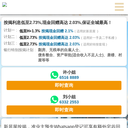
按揭利息低至2.73%,现金回赠高达 2.03%,保证全城最高！
主
计划一
页
低至H+1.3%
按揭现金回赠 2.1%
适用於新居屋
代
计划二
理
低至2.73%
按揭现金回赠高达 2.03%
适用於一手及二手私楼
计划三
搵
低至2.73%
按揭现金回赠高达 2.03%
适用於转按套现
银行特别按揭计划
劏房、无税单的自雇人士、
楼/
债务整合、资产审批(适合收入不足人士)、唐楼、村
成
屋等等
交
许小姐
6516 8889
业
即时查询
主
放
刘小姐
6332 2553
盘
即时查询
宅
谷
新居屋按揭，准业主预先Whatsapp登记可享有额外宅谷回