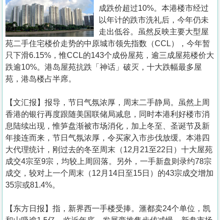
置
成跌价超过10%。本港楼市经过
业
以年计的跌市洗礼后，今年仍未
走出低谷。虽然反映主要大型屋
手
苑二手住宅楼价走势的中原城市领先指数（CCL），今年暂
册
只下滑6.15%，惟CCL的143个成份屋苑，逾三成屋苑楼价大
跌逾10%。港岛屋苑抗跌「神话」破灭，十大跌幅最多屋
关
苑，港岛楼占半席。
於
我
【文汇报】报导，节日气氛浓厚，周末二手静局。虽然上周
们
香港的银行再度跟随美国联储局减息，同时本港利好楼市消
息陆续出现，惟笋盘渐被市场消化，加上冬至、圣诞节及新
年接连而来，节日气氛浓厚，令买家入市步伐放缓。本港四
大代理统计，刚过去的冬至周末（12月21至22日）十大屋苑
成交4宗至9宗，均较上周回落。另外，一手新盘则录约78宗
成交，较对上一个周末（12月14日至15日）的43宗成交增加
35宗或81.4%。
【东方日报】指，新界西一手楼受捧。滙都卖24个单位，凯