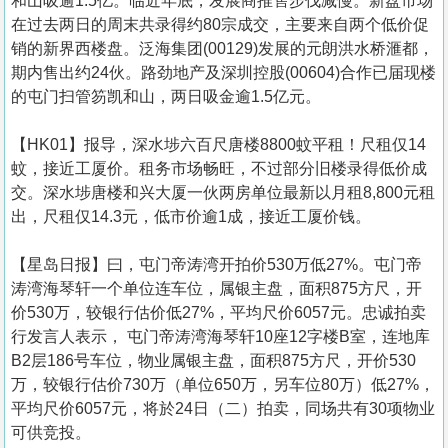
和山吸逾1.5亿。临近年底，发展商推售步伐减慢。新盘市场
在过去两日的周末共录得约80宗成交，主要来自两个低价促
销的新界西楼盘。泛海集团(00129)发展的元朗洪水桥滙都，
期内售出约24伙。路劲地产及深圳控股(00604)合作已届现楼
的屯门扫管笏凯和山，两日吸金逾1.5亿元。
【HK01】报导，深水埗六百尺唐楼8800蚊平租！尺租仅14
蚊，接近工厦价。租务市场畅旺，不过部分旧楼录得低价成
交。深水埗唐楼和兴大厦一伙两房单位最新以月租8,800元租
出，尺租仅14.3元，低市价逾1成，接近工厦价钱。
【星岛日报】曰，屯门帝涛湾开拍价530万低27%。屯门帝
涛湾海琴轩一个单位连车位，属银主盘，面积875方尺，开
价530万，较银行估价低27%，平均尺价6057元。忠诚拍卖
行发言人表示， 屯门帝涛湾海琴轩10座12字楼B室，连地库
B2层186号车位，物业属银主盘，面积875方尺，开价530
万，较银行估价730万（单位650万，另车位80万）低27%，
平均尺价6057元，将於24日（二）拍卖，同场共有30项物业
可供竞投。