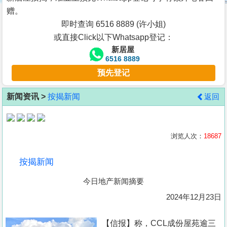
按
赠。
揭
即时查询 6516 8889 (许小姐)
或直接Click以下Whatsapp登记：
地
新居屋
产
6516 8889
博
预先登记
客
新闻资讯 >
按揭新闻
返回
地
产
新
浏览人次：
18687
闻
按揭新闻
数
今日地产新闻摘要
据
公
2024年12月23日
布
【信报】称，CCL成份屋苑逾三