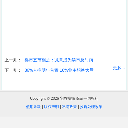
上一则：
楼市五节棍之：减息成为淡市及时雨
收
更多...
下一则：
36%人拟明年首置 16%业主想换大屋
藏
楼
盘
Copyright © 2026 宅谷按揭 保留一切权利
繁
简
ENG
使用条款
|
版权声明
|
私隐政策
|
投诉处理政策
体
体