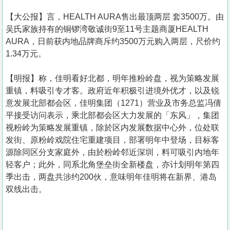
【大公报】言，HEALTH AURA售出最顶两层 套3500万。由
吴氏家族持有的铜锣湾敬诚街9至11号主题商厦HEALTH
AURA，日前获内地品牌商斥约3500万元购入两层，尺价约
1.34万元。
【明报】称，佳明看好北都，明年推粉岭盘，视为策略发展
重镇，料吸引专才客。政府近年积极引进境外优才，以及锐
意发展北部都会区，佳明集团（1271）营业及市务总监冯倩
平接受访问表示，乘北部都会区大力发展的「东风」，集团
视粉岭为策略发展重镇，除於区内发展数据中心外，位处联
发街、原粉岭戏院住宅重建项目，部署明年中登场，目标客
源除同区分支家庭外，由於粉岭邻近深圳，料可吸引内地年
轻客户；此外，同系北角堡垒街全新楼盘，亦计划明年第四
季出击，两盘共涉约200伙，意味明年佳明将在新界、港岛
双线出击。