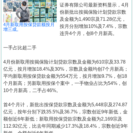
置
证券有限公司最新资料显示，4月
业
份新批出按揭保险计划贷款宗数
及金额为1,490宗及71.28亿元，
手
4月新取用按保贷款额按月
按月分别增加10%及7.4%，宗数
册
增三成。
连升4个月，创8个月新高。
关
一手占比超二手
於
我
4月份新取用按揭保险计划贷款宗数及金额为610宗及33.78
们
亿元，按月增加18.4%及30%，宗数及金额均创7个月新高；
平均新取用按保贷款金额为554万元，按月增加9.7%，创18
个月新高；另新取用按保个案中，一手物业占比为54%，创
10个月新高，二手占46%。
首4个月计，新批出按保贷款宗数及金额为5,448宗及274.87
亿元，按年分别下跌35.5%及36.7%，宗数创近9年新低，金
额创近6年新低；新取用按保贷款宗数及金额为2,169宗及
112.92亿元，比去年同期减少17.3%及18.4%，宗数创近9年