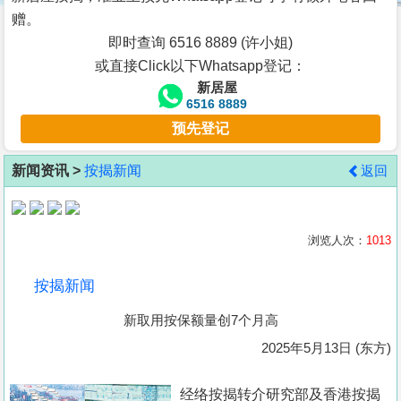
按
赠。
揭
即时查询 6516 8889 (许小姐)
或直接Click以下Whatsapp登记：
地
新居屋
产
6516 8889
博
预先登记
客
新闻资讯 >
按揭新闻
返回
地
产
新
浏览人次：
1013
闻
按揭新闻
数
新取用按保额量创7个月高
据
公
2025年5月13日 (东方)
布
经络按揭转介研究部及香港按揭