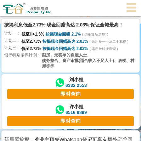
按揭利息低至2.73%,现金回赠高达 2.03%,保证全城最高！
主
计划一
页
低至H+1.3%
按揭现金回赠 2.1%
适用於新居屋
代
计划二
低至2.73%
按揭现金回赠高达 2.03%
理
适用於一手及二手私楼
计划三
搵
低至2.73%
按揭现金回赠高达 2.03%
适用於转按套现
银行特别按揭计划
劏房、无税单的自雇人士、
楼/
债务整合、资产审批(适合收入不足人士)、唐楼、村
成
屋等等
交
刘小姐
6332 2553
业
即时查询
主
放
许小姐
6516 8889
盘
即时查询
宅
谷
新居屋按揭，准业主预先Whatsapp登记可享有额外宅谷回