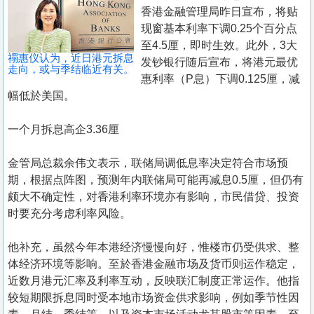
置
香港金融管理局昨日宣布，将贴
业
现窗基本利率下调0.25个百分点
至4.5厘，即时生效。此外，3大
手
禤惠仪认为，近日港元拆息
发钞银行随后宣布，将港元最优
册
走向，或与季结临近有关。
惠利率（P息）下调0.125厘，减
幅低於美国。
关
於
一个月拆息高企3.36厘
我
们
金管局总裁余伟文表示，联储局调低息率决定符合市场预
期，根据点阵图，预测年内联储局可能再减息0.5厘，但仍有
颇大不确定性，对香港利率环境亦有影响，市民借贷、投资
时要充分考虑利率风险。
他补充，虽然今年本港经济慢慢向好，惟楼市仍受供求、整
体经济环境等影响。至於香港金融市场及货币则运作稳定，
近数月港元汇率及利率互动，反映联汇制度正常运作。他指
较短期限拆息同时受本地市场资金供求影响，例如季节性因