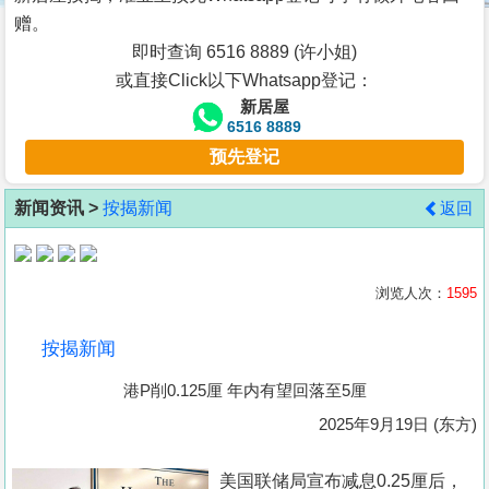
按
赠。
揭
即时查询 6516 8889 (许小姐)
或直接Click以下Whatsapp登记：
地
新居屋
产
6516 8889
博
预先登记
客
新闻资讯 >
按揭新闻
返回
地
产
新
浏览人次：
1595
闻
按揭新闻
数
港P削0.125厘 年内有望回落至5厘
据
公
2025年9月19日 (东方)
布
美国联储局宣布减息0.25厘后，