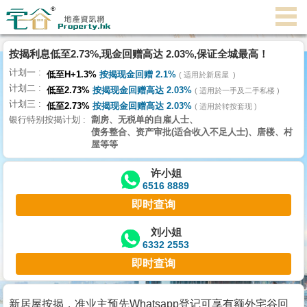
按揭利息低至2.73%,现金回赠高达 2.03%,保证全城最高！
主
计划一
页
低至H+1.3%
按揭现金回赠 2.1%
适用於新居屋
代
计划二
低至2.73%
按揭现金回赠高达 2.03%
理
适用於一手及二手私楼
计划三
搵
低至2.73%
按揭现金回赠高达 2.03%
适用於转按套现
银行特别按揭计划
劏房、无税单的自雇人士、
楼/
债务整合、资产审批(适合收入不足人士)、唐楼、村
成
屋等等
交
许小姐
6516 8889
业
即时查询
主
放
刘小姐
6332 2553
盘
即时查询
宅
谷
新居屋按揭，准业主预先Whatsapp登记可享有额外宅谷回