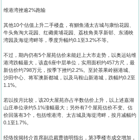
维港湾挫逾2%跑输
其他10个估值上升二手楼盘，有鰂鱼涌太古城与康怡花园、
牛头角淘大花园、红磡黄埔花园、荔枝角美孚新邨、东涌映
湾园及海堤湾畔等，季度升幅约0.1至3.2%不等。
不过，期内仍有5个屋苑估价未能赶上大市走势，以奥运站维
港湾跌幅最大，该盘6座中层单位，实用面积约457方尺，最
新估价约798万元，按季下挫约2.2%。至於茶果岭丽港城、
沙田中心、将军澳新都城，以及马鞍山新港城，跌幅约0.2至
1.1%。
若以按月比较，该20大屋苑亦占半数估价上升，以上述嘉湖
山庄单位录约5.1%涨幅最大；另外有7个屋苑估价不变。估
价回落有3个，包括维港湾、太古城及海堤湾畔，按月减幅约
0.1至1.7%。
经络按揭转介首席副总裁曹德明指出，第3季楼市成交增加，