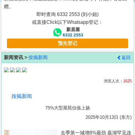
按
赠。
揭
即时查询 6332 2553 (刘小姐)
或直接Click以下Whatsapp登记：
地
新居屋
产
6332 2553
博
预先登记
客
新闻资讯 >
按揭新闻
返回
地
产
新
浏览人次：
1625
闻
按揭新闻
数
75%大型屋苑估值上扬
据
公
2025年10月13日 (东方)
布
去季第一城增8%最劲 嘉湖罕见连