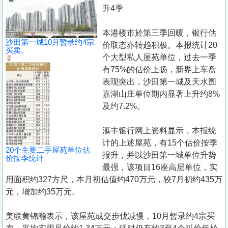
置
升4季
业
本港楼市於第三季回暖，银行估
手
沙田第一城10月暂录约4宗
价取态亦转趋积极。本报统计20
册
买卖。
个大型私人屋苑单位，过去一季
有75%的估价上扬，新界上车盘
关
表现突出，沙田第一城及天水围
於
嘉湖山庄单位期内显著上升约8%
我
及约7.2%。
们
滙丰银行网上资料显示，本报统
计的上述屋苑，有15个估价按季
20个主要二手屋苑单位估
报升，并以沙田第一城单位升势
价按季统计
最强，该项目16座高层单位，实
用面积约327方尺，本月初估值约470万元，较7月初约435万
元，增加约35万元。
美联黄锦瀚表示，该屋苑成交步伐减慢，10月暂录约4宗买