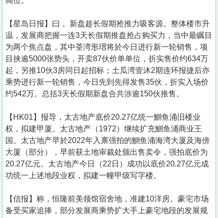
高位。
【星岛日报】曰， 新盘趁长假期抢推力吸客源。整体楼市升
温，发展商把握一连3天长假期推盘抢占购买力，当中最瞩目
为两个焦点盘，其中荃湾形瑨将於今日进行新一轮销售，项
目挟逾5000张势头，开卖87伙价单单位，折实售价约634万
起，另推10伙3房同日起招标；土瓜湾壹沐2期连环报捷后亦
乘势进行新一轮销售，今日先到先得发售35伙，折实入场价
约542万。总括3天长假期新盘合共涉逾150伙推售。
【HK01】报导，太古地产底价20.27亿统一鰂鱼涌旧楼业
权，拟建甲厦。太古地产（1972）继续扩充鰂鱼涌商业王
国。太古地产早於2022年入禀强拍的鰂鱼涌海湾大厦及海傍
大厦（部分），早前获土地审裁处颁出售卖令，强拍底价为
20.27亿元。太古地产今日（22日）成功以底价20.27亿元成
功统一上述地段业权，拟建一幢甲级写字楼。
【信报】称，恒隆前美领馆宿舍地，准建10洋房。豪宅市场
备受买家追捧，部分发展商乘势扩大手上豪宅地段的发展规