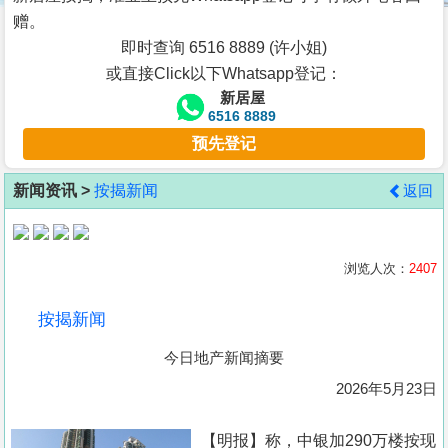
按
赠。
揭
即时查询 6516 8889 (许小姐)
或直接Click以下Whatsapp登记：
地
新居屋
产
6516 8889
博
预先登记
客
新闻资讯 >
按揭新闻
返回
地
产
新
浏览人次：
2407
闻
按揭新闻
数
今日地产新闻摘要
据
公
2026年5月23日
布
【明报】称，中银加290万楼按现