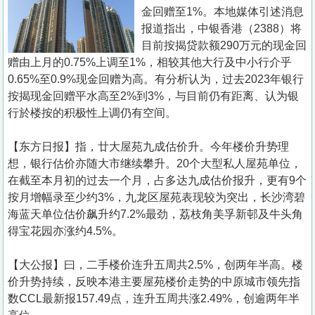
置
金回赠至1%。本地媒体引述消息
业
报道指出，中银香港（2388）将
目前按揭贷款额290万元的现金回
手
赠由上月的0.75%上调至1%，相较其他大行及中小行介乎
册
0.65%至0.9%现金回赠为高。有分析认为，过去2023年银行
按揭现金回赠平水高至2%到3%，与目前仍有距离、认为银
关
行於楼按的积极性上调仍有空间。
於
我
【东方日报】指，廿大屋苑九成估价升。今年楼价升势理
们
想，银行估价亦随大市继续攀升。20个大型私人屋苑单位，
在截至本月初的过去一个月，占多达九成估价报升，更有9个
按月增幅录至少约3%，九龙区屋苑表现较为突出，长沙湾碧
海蓝天单位估价飙升约7.2%最劲，荔枝角美孚新邨及牛头角
得宝花园亦涨约4.5%。
【大公报】曰，二手楼价连升五周共2.5%，创两年半高。楼
价升势持续，反映本港主要屋苑楼价走势的中原城市领先指
数CCL最新报157.49点，连升五周共涨2.49%，创逾两年半