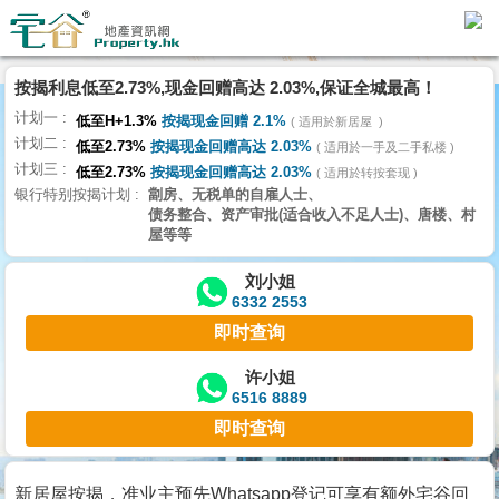
代
理
按揭利息低至2.73%,现金回赠高达 2.03%,保证全城最高！
主
计划一
页
低至H+1.3%
按揭现金回赠 2.1%
适用於新居屋
计划二
低至2.73%
按揭现金回赠高达 2.03%
适用於一手及二手私楼
计划三
搵
低至2.73%
按揭现金回赠高达 2.03%
适用於转按套现
银行特别按揭计划
劏房、无税单的自雇人士、
楼/
债务整合、资产审批(适合收入不足人士)、唐楼、村
成
屋等等
交
刘小姐
6332 2553
业
即时查询
主
放
许小姐
6516 8889
盘
即时查询
宅
谷
新居屋按揭，准业主预先Whatsapp登记可享有额外宅谷回