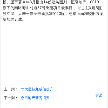
模。屋宇署今年3月批出14份建筑图则，恒隆地产（00101）
旗下的南区寿山村道37号重建项目最瞩目，由过往兴建5幢
独立屋，大增一倍至最新批准的10幢，总楼面面积较旧方案
增加约五成。
上一则：
廿大屋苑九成估价升
收
更多...
下一则：
今日地产新闻摘要
藏