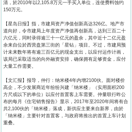
清，於2010年以2,105.8万元一手买入单位，连使费料蚀约
150万元。
【星岛日报】指，市建局资产净值创新高达326亿。地产市
道向好，令市建局上年度资产净值再创新高，达到三百二十
六亿元，同时录得逾三十一亿元的盈余，其中近十二亿元盈
余来自位於西营盘第三街的「星钻」项目。不过，市建局预
计未来数年将有逾三百亿元的现金支出，以应付运作计画，
该局已采取适当的向外融资安排，确保拥有足够资金，应付
大量工作需要。
【文汇报】报导，仲行：纳米楼4年内增2100伙。面对楼价
高企，不少发展商近年纷纷兴建「纳米楼」（实用面积200
方尺或以下的单位）以应付首置客上车需要。仲量联行昨公
布的每月《住宅销售报告》显示，2017年至2020年间将有合
共2,100伙的「纳米楼」落成，新供应主要来自新界，由於
「纳米楼」主要针对首置客，与政府将推出的首置上车计划
重叠。