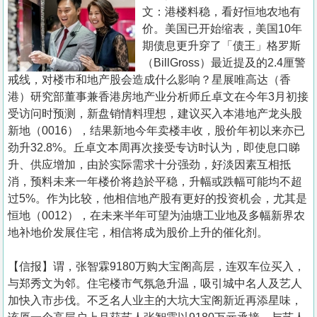
置
文：港楼料稳，看好恒地农地有
业
价。美国已开始缩表，美国10年
期债息更升穿了「债王」格罗斯
手
（BillGross）最近提及的2.4厘警
册
戒线，对楼巿和地产股会造成什么影响？星展唯高达（香
港）研究部董事兼香港房地产业分析师丘卓文在今年3月初接
关
受访问时预测，新盘销情料理想，建议买入本港地产龙头股
於
新地（0016），结果新地今年卖楼丰收，股价年初以来亦已
我
劲升32.8%。丘卓文本周再次接受专访时认为，即使息口睇
们
升、供应增加，由於实际需求十分强劲，好淡因素互相抵
消，预料未来一年楼价将趋於平稳，升幅或跌幅可能均不超
过5%。作为比较，他相信地产股有更好的投资机会，尤其是
恒地（0012），在未来半年可望为油塘工业地及多幅新界农
地补地价发展住宅，相信将成为股价上升的催化剂。
【信报】谓，张智霖9180万购大宝阁高层，连双车位买入，
与郑秀文为邻。住宅楼市气氛急升温，吸引城中名人及艺人
加快入市步伐。不乏名人业主的大坑大宝阁新近再添星味，