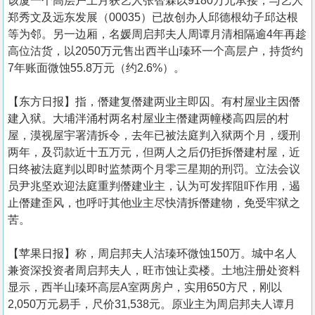
该厦一个高层户上月获艺人张智霖以9180万元承接，与艺人
郑秀文及远东发展（00035）已故创办人邱德根幼子邱达根
等为邻。另一边厢，名媛周启邦夫人周谭月清相隔逾4年再趁
高位沽货，以2050万元售出西半山瑧环一个高层户，持货约
7年账面微蚀55.8万元（约2.6%）。
【东方日报】指，僭建复僭建两业主即囚。有村屋业主因僭
建入狱。大埔泮涌村两名村屋业主僭建两幢楼高四层的村
屋，漠视屋宇署清拆令，去年已被法庭判入狱两个月，缓刑
两年，及罚款近十五万元，但两人之后仍拒拆僭建村屋，近
日终被法庭判以即时监禁两个月零三星期的刑罚。立法会议
员尹兆坚欢迎法庭重判僭建业主，认为可发挥阻吓作用，遏
止僭建歪风，也呼吁其他业主尽快清拆僭建物，免受牢狱之
苦。
【苹果日报】称，周启邦夫人沽瑧环微蚀150万。城中名人
兼资深投资者周启邦夫人，旺市蚀让卖楼。土地注册处资料
显示，西半山瑧环高层A室两房户，实用650方尺，刚以
2,050万元易手，尺价31,538元。原业主为周启邦夫人谭月