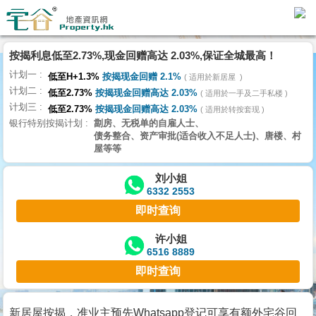
代
理
按揭利息低至2.73%,现金回赠高达 2.03%,保证全城最高！
主
计划一
页
低至H+1.3%
按揭现金回赠 2.1%
适用於新居屋
计划二
低至2.73%
按揭现金回赠高达 2.03%
适用於一手及二手私楼
计划三
搵
低至2.73%
按揭现金回赠高达 2.03%
适用於转按套现
银行特别按揭计划
劏房、无税单的自雇人士、
楼/
债务整合、资产审批(适合收入不足人士)、唐楼、村
成
屋等等
交
刘小姐
6332 2553
业
即时查询
主
放
许小姐
6516 8889
盘
即时查询
宅
谷
新居屋按揭，准业主预先Whatsapp登记可享有额外宅谷回