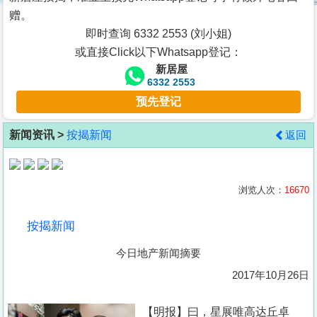
按
赠。
揭
即时查询 6332 2553 (刘小姐)
或直接Click以下Whatsapp登记：
地
新居屋
产
6332 2553
博
预先登记
客
新闻资讯 >
按揭新闻
返回
地
产
新
浏览人次：
16670
闻
按揭新闻
数
今日地产新闻摘要
据
公
2017年10月26日
布
【明报】曰，星展唯高达丘卓