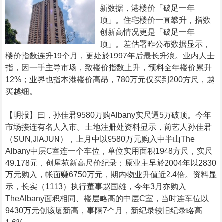
置
新数据，港楼价「破足一年
业
顶」。住宅楼价一直攀升，指数
创新高情况更是「破足一年
手
顶」。差估署昨公布数据显示，
册
楼价指数连升19个月，更处於1997年后最长升浪。业内人士
指，因一手主导市场，致楼价指数上升，预料全年楼价累升
关
12%；业界也指本港楼价高昂，780万元仅买到200方尺，越
於
买越细。
我
们
【明报】曰，孙佳君9580万购Albany实尺逼5万破顶。今年
市场接连有名人入市。土地注册处资料显示，前艺人孙佳君
（SUN,JIAJUN），上月中以9580万元购入中半山The
Albany中层C室连一个车位，单位实用面积1948方尺，实尺
49,178元，创屋苑新高尺价纪录；原业主早於2004年以2830
万元购入，帐面赚6750万元，期内物业升值近2.4倍。资料显
示，长实（1113）执行董事赵国雄，今年3月亦购入
TheAlbany面积相同、楼层略高的中层C室，当时连车位以
9430万元创该厦新高，事隔7个月，新纪录较旧纪录略高