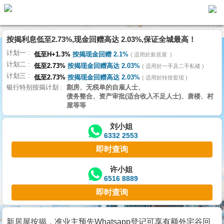
按揭利息低至2.73%,现金回赠高达 2.03%,保证全城最高！
主
计划一
页
低至H+1.3%
按揭现金回赠 2.1%
适用於新居屋
代
计划二
理
低至2.73%
按揭现金回赠高达 2.03%
适用於一手及二手私楼
计划三
搵
低至2.73%
按揭现金回赠高达 2.03%
适用於转按套现
银行特别按揭计划
劏房、无税单的自雇人士、
楼/
债务整合、资产审批(适合收入不足人士)、唐楼、村
成
屋等等
交
刘小姐
6332 2553
业
即时查询
主
放
许小姐
6516 8889
盘
即时查询
宅
谷
新居屋按揭，准业主预先Whatsapp登记可享有额外宅谷回