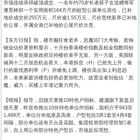
市场连续录得破顶成交。一名年约70岁长者获子女送赠将军
澳景林邨一个实用面积164方尺的蚊型公屋单位居住，已补
地价成交价255万元，尺价逾1.55万元，尺价贵绝新界已补地
价公屋，并属全港已补地价公屋尺价次贵。
【东方日报】指，楼市癫狂食老本，息魔叩门大考验。差饷
物业估价署资料显示，十月份香港楼价指数及租金指数同创
新高，明显反映政府压抑楼价束手无策。另一方面，美国联
储局十二月加息机会甚大，本港拆息（H）已抢先上升，银
行的最优惠利率（P）亦难免上调。楼价高企加上利息趋
升，未来家庭供楼负担势必更加吃力。故置业者别低估「息
魔」威力，买楼上车谨记量力而为。
【晴报】报导，启德天寰推10特色户招标。建灏旗下新盘启
德天寰，昨宣布推出10伙特色单位作招标，面积介乎943至
1,499尺，单位分布低座及高座，户型包括3房1套至4房4套
间隔，部分单位设有天台及花园。集团投资部经理郑智表
示，自上周公布部分特色户型后，市场反应理想。