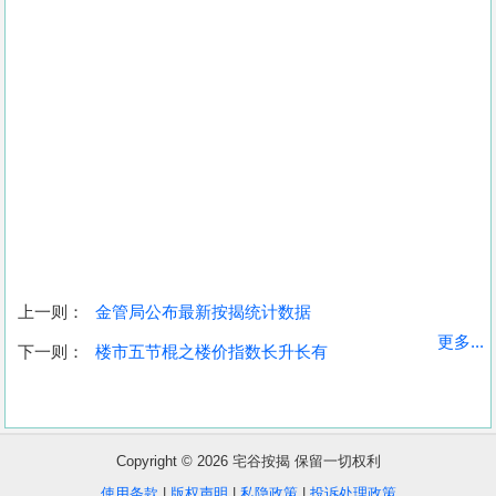
上一则：
金管局公布最新按揭统计数据
收
更多...
下一则：
楼市五节棍之楼价指数长升长有
藏
楼
盘
Copyright © 2026 宅谷按揭 保留一切权利
繁
简
ENG
使用条款
|
版权声明
|
私隐政策
|
投诉处理政策