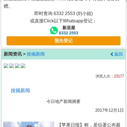
按
赠。
揭
即时查询 6332 2553 (刘小姐)
或直接Click以下Whatsapp登记：
地
新居屋
产
6332 2553
博
预先登记
客
新闻资讯 >
按揭新闻
返回
地
产
新
浏览人次：
23177
闻
按揭新闻
数
今日地产新闻摘要
据
公
2017年12月1日
布
【苹果日报】称，差估署公布最