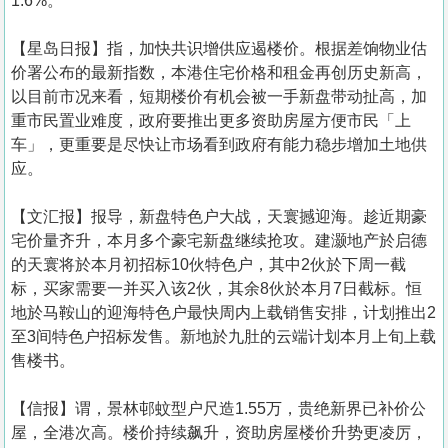
1.6%。
【星岛日报】指，加快共识增供应遏楼价。根据差饷物业估
价署公布的最新指数，本港住宅价格和租金再创历史新高，
以目前市况来看，短期楼价有机会被一手新盘带动扯高，加
重市民置业难度，政府要推出更多资助房屋方便市民「上
车」，更重要是尽快让市场看到政府有能力稳步增加土地供
应。
【文汇报】报导，新盘特色户大战，天寰撼迎海。趁近期豪
宅价量齐升，本月多个豪宅新盘继续抢攻。建灏地产於启德
的天寰将於本月初招标10伙特色户，其中2伙於下周一截
标，买家需要一并买入该2伙，其余8伙於本月7日截标。恒
地於马鞍山的迎海特色户最快周内上载销售安排，计划推出2
至3间特色户招标发售。新地於九肚的云端计划本月上旬上载
售楼书。
【信报】谓，景林邨蚊型户尺造1.55万，贵绝新界已补价公
屋，全港次高。楼价持续飙升，资助房屋楼价升势更凌厉，