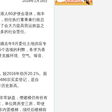
2018年1月18日
港人60岁便会退休，南丰
懋，担任执行董事兼行政总
除了会大力提高营运效益之
更多的社会责任。
娥去年9月委任土地供应专
5个选项的利弊，务求为香
要克服环境、空气、噪音、
2016年劲升20.1%。面
486宗买卖登记，是自
2年历史新高。
市非常缺盘，僭建楼仍有价有
屋，单位两房变三房，即使
非内置楼梯，须经后楼梯前