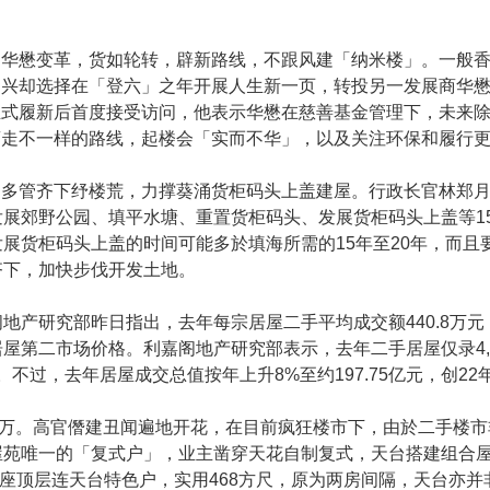
华懋变革，货如轮转，辟新路线，不跟风建「纳米楼」。一般香
宏兴却选择在「登六」之年开展人生新一页，转投另一发展商华
正式履新后首度接受访问，他表示华懋在慈善基金管理下，未来
商走不一样的路线，起楼会「实而不华」，以及关注环保和履行
多管齐下纾楼荒，力撑葵涌货柜码头上盖建屋。行政长官林郑月
展郊野公园、填平水塘、重置货柜码头、发展货柜码头上盖等1
展货柜码头上盖的时间可能多於填海所需的15年至20年，而且
齐下，加快步伐开发土地。
产研究部昨日指出，去年每宗居屋二手平均成交额440.8万元，较
屋第二市场价格。利嘉阁地产研究部表示，去年二手居屋仅录4,
%。不过，去年居屋成交总值按年上升8%至约197.75亿元，创2
5万。高官僭建丑闻遍地开花，在目前疯狂楼市下，由於二手楼
屋苑唯一的「复式户」，业主凿穿天花自制复式，天台搭建组合
座顶层连天台特色户，实用468方尺，原为两房间隔，天台亦并