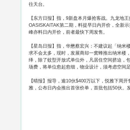
往天台。
【东方日报】指，9新盘本月爆抢客战。九龙地王
OASISKAITAK第二期，料提早日内开价，全新
峰亦料日内开价，前者最快下周发售。
【星岛日报】指，华懋蔡宏兴：不建议起「纳米
求不会太多，现时，发展商却一窝蜂推出纳米楼
绎，除了蚊型开放式单位外，凡居住空间挤迫，包
场费，将单位愈起愈细，物业设计，须考虑空间
【晴报】报导，逾10伙$400万以下，悦雅下周
雅，公布日内会推出首张价单，首批包括50伙。发