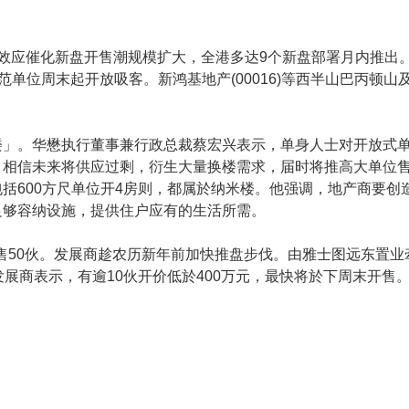
效应催化新盘开售潮规模扩大，全港多达9个新盘部署月内推出
示范单位周末起开放吸客。新鸿基地产(00016)等西半山巴丙顿山及恒
楼」。华懋执行董事兼行政总裁蔡宏兴表示，单身人士对开放式
，相信未来将供应过剩，衍生大量换楼需求，届时将推高大单位
括600方尺单位开4房则，都属於纳米楼。他强调，地产商要创
足够容纳设施，提供住户应有的生活所需。
开售50伙。发展商趁农历新年前加快推盘步伐。由雅士图远东置
展商表示，有逾10伙开价低於400万元，最快将於下周末开售