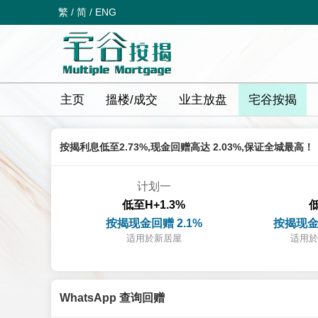
繁
/
简
/
ENG
主页
搵楼/成交
业主放盘
宅谷按揭
按揭利息低至2.73%,现金回赠高达 2.03%,保证全城最高！
计划一
低至H+1.3%
低
按揭现金回赠 2.1%
按揭现金
适用於新居屋
适用於
WhatsApp 查询回赠