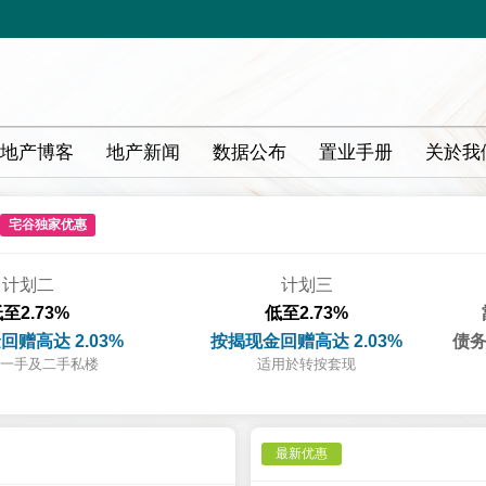
地产博客
地产新闻
数据公布
置业手册
关於我
宅谷独家优惠
计划二
计划三
至2.73%
低至2.73%
回赠高达 2.03%
按揭现金回赠高达 2.03%
债务
一手及二手私楼
适用於转按套现
最新优惠