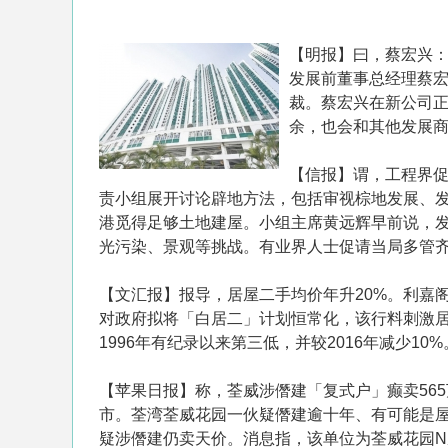
【明报】曰，蔡宏兴：
发展前董事总经理蔡
裁。蔡宏兴在新公司
余，也会和其他发展
【信报】谓，工程界促
责小组展开讨论辟地方法，包括审视棕地发展、发
港觅得足够土地建屋。小组主席黄远辉早前说，发
光污染、景观等挑战。有业界人士促请当局多管
【文汇报】报导，居屋二手均价年升20%。利嘉阁地
对政府拟将「白居二」计划恒常化，该行料刺激居
1996年有纪录以来第三低，并较2016年减少10
【苹果日报】称，荃威涉僭建「复式户」癫卖56
市。荃湾荃威花园一伙疑僭建逾十年、有可能是
疑涉僭建仍卖天价。消息指，该单位为荃威花园N