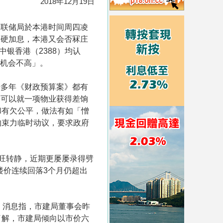
2018年12月19日
美联储局於本港时间周四凌
企硬加息，本港又会否冧庄
银香港（2388）均认
「机会不高」。
十多年《财政预算案》都有
只可以就一项物业获得差饷
和有欠公平，做法有如「憎
约束力临时动议，要求政府
旺转静，近期更屡屡录得劈
楼价连续回落3个月仍超出
。消息指，市建局董事会昨
了解，市建局倾向以市价六