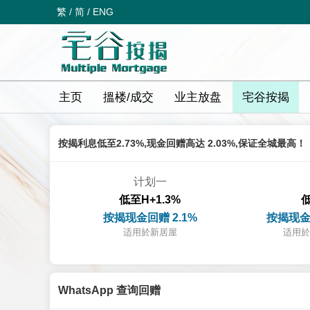
繁
/
简
/
ENG
主页
搵楼/成交
业主放盘
宅谷按揭
按揭利息低至2.73%,现金回赠高达 2.03%,保证全城最高！
计划一
低至H+1.3%
低
按揭现金回赠 2.1%
按揭现金
适用於新居屋
适用於
WhatsApp 查询回赠