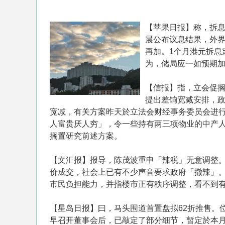
【苹果日报】称，拆
晨公布议息结果，外
再加。1个月港元拆息
为，储局应一如预期加
【信报】指，立会促
提出差饷宽减安排，
宽减，有关方案昨天於立法会财经事务委员会进
人富贵厌人穷」，令一些持有两三项物业的中产
搁置研究前述方案。
【文汇报】报导，陈茂波重申「辣税」无意调整
价成交，社会上已有不少声音要求政府「撤辣」。
市民负担能力，并指楼市正有秩序调整，看不到
【星岛日报】曰，马头围道首置盘拟62折推售。
早召开董事会后，已敲定了部分细节，暂定於本