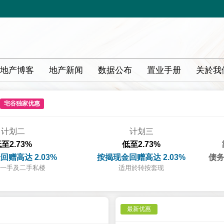
地产博客
地产新闻
数据公布
置业手册
关於我
宅谷独家优惠
计划二
计划三
至2.73%
低至2.73%
回赠高达 2.03%
按揭现金回赠高达 2.03%
债务
一手及二手私楼
适用於转按套现
最新优惠