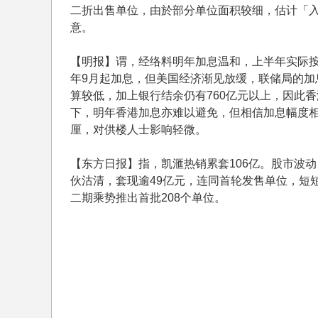
二折出售单位，由於部分单位面积较细，估计「
意。
【明报】谓，经络料明年加息温和，上半年实际按
年9月起加息，但美国经济渐见放缓，联储局的
算较低，加上银行结余仍有760亿元以上，因此
下，明年香港加息亦难以避免，但相信加息幅度相当
厘，对供楼人士影响轻微。
【东方日报】指，凯滙热销累套106亿。股市波动，
伙沽清，套现逾49亿元，连同首轮发售单位，短短
二期乘势推出首批208个单位。