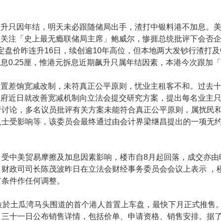
息升只因年结，明天未必跟随储局出手，渣打中银料港不加息。
界关注「史上最无瘾联储局主席」鲍威尔，惨捱总统批评下会否
定盘价昨连升16日，续创逾10年高位，但本地两大发钞行渣打及中
息0.25厘，惟港元拆息近期飙升只属年结因素，本港今次跟加
搁置差饷宽减改制，未符真正公平原则，忧业主租客不和。过去
政府近日就改善宽减机制向立法会提交研究方案，提出每名业主
行讨论，多名议员批评有关方案未能符合真正公平原则，属扰民
人士受影响等，该委员会最终通过由会计界梁继昌提出的一项无
。受中美贸易摩擦及加息因素影响，楼市自8月起回落，成交亦由
财政司司长陈茂波昨日在立法会财经事务委员会会议上表示 ，
有条件作任何调整。
位於土瓜湾马头围道的首个港人首置上车盘，最快下月正式推售
月三十一日公布销售详情，包括价单、申请资格、销售安排。据