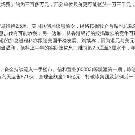
入场费」约为三百多万元，部分单位尺价更可能低於一万三千元
息维持2.5厘。美国联储局议息前夕，经络按揭转介首席副总裁
加息步伐有可能放慢；另一边厢，从香港银行的按揭激烈的竞争可
香港的加息进程料亦跟随美国平稳发展。刘续称，因为港元与美
温和，预料上半年的实际按揭息口维持於2.5厘至3厘水平，年
资金持续流入一手楼市。信和置业(00083)等凯滙第一期，昨
六天速售871伙，套现金额逾106亿元，打破该集团及新例后