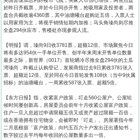
美国暂缓加息利好楼市气氛，买家入市信心增强，两焦点盘
於昨日齐截票，并於今日同步开售，抢吸用家及投资者，两
盘合共截收逾4360票，其中油塘曦台超购近五倍，入票人士
以用家用为主，将视乎销情短期内加推；马头角瑧尚则尽推
全盘294伙应市，售楼处亦现参观人流。
【明报】谓，瑧尚9日收3781票，超额12倍。市场聚焦今日
将有多达954伙一手单位开售、创半年来周末开售单位数量
最多之际，新世界（0017）首轮晒冷尽推全盘294伙的土瓜
湾瑧尚，昨截止认购登记，发展商指过去9日累收3781张入
票、超额近12倍。至於同在今日首轮发售108伙（当中9伙属
招标）的油塘曦台，一周累收587张入票、超额5倍。
【东方日报】指，收紧富户政策，叮走560公屋户。公屋轮
候时间屡创新高，房屋委员会前年十月收紧公屋富户政策，
住户一旦入息超过申请限额五倍又或资产超过限额一百倍，
或在香港拥有住宅物业，会被即时「叮走」。房屋署指今年
二月底根据「富户政策」向约五百六十户发出迁出通知书，
数字较过去平均每年收回的公屋数量多出一倍。