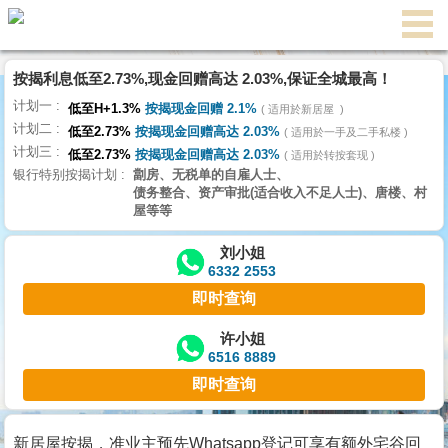
按揭利息低至2.73%,现金回赠高达 2.03%,保证全城最高！
主
计划一
页
低至H+1.3%
按揭现金回赠 2.1%
适用於新居屋
代
计划二
理
低至2.73%
按揭现金回赠高达 2.03%
适用於一手及二手私楼
计划三
搵
低至2.73%
按揭现金回赠高达 2.03%
适用於转按套现
银行特别按揭计划
劏房、无税单的自雇人士、
楼/
债务整合、资产审批(适合收入不足人士)、唐楼、村
成
屋等等
交
刘小姐
6332 2553
业
即时查询
主
放
许小姐
6516 8889
盘
即时查询
宅
谷
新居屋按揭，准业主预先Whatsapp登记可享有额外宅谷回