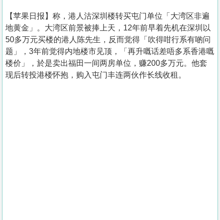
【苹果日报】称，港人沽深圳楼转买屯门单位「大湾区非遍
地黄金」。大湾区前景被捧上天，12年前早着先机在深圳以
50多万元买楼的港人陈先生，反而觉得「吹得咁行系有啲问
题」，3年前觉得内地楼市见顶，「再升嘅话差唔多系香港嘅
楼价」，於是卖出福田一间两房单位，赚200多万元。他套
现后转投港楼怀抱，购入屯门丰连两伙作长线收租。