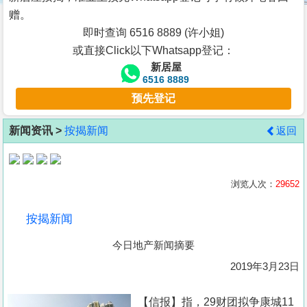
按
赠。
揭
即时查询 6516 8889 (许小姐)
或直接Click以下Whatsapp登记：
地
新居屋
产
6516 8889
博
预先登记
客
新闻资讯 >
按揭新闻
返回
地
产
新
浏览人次：
29652
闻
按揭新闻
数
今日地产新闻摘要
据
公
2019年3月23日
布
【信报】指，29财团拟争康城11