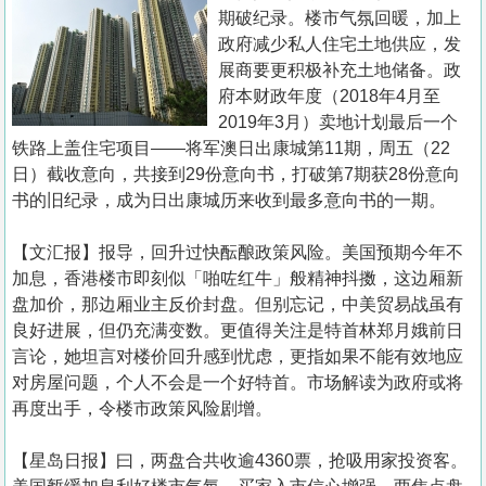
置
期破纪录。楼市气氛回暖，加上
业
政府减少私人住宅土地供应，发
展商要更积极补充土地储备。政
手
府本财政年度（2018年4月至
册
2019年3月）卖地计划最后一个
铁路上盖住宅项目――将军澳日出康城第11期，周五（22
关
日）截收意向，共接到29份意向书，打破第7期获28份意向
於
书的旧纪录，成为日出康城历来收到最多意向书的一期。
我
们
【文汇报】报导，回升过快酝酿政策风险。美国预期今年不
加息，香港楼市即刻似「啪咗红牛」般精神抖擞，这边厢新
盘加价，那边厢业主反价封盘。但别忘记，中美贸易战虽有
良好进展，但仍充满变数。更值得关注是特首林郑月娥前日
言论，她坦言对楼价回升感到忧虑，更指如果不能有效地应
对房屋问题，个人不会是一个好特首。市场解读为政府或将
再度出手，令楼市政策风险剧增。
【星岛日报】曰，两盘合共收逾4360票，抢吸用家投资客。