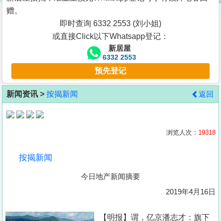
按
赠。
揭
即时查询 6332 2553 (刘小姐)
或直接Click以下Whatsapp登记：
地
新居屋
产
6332 2553
博
预先登记
客
新闻资讯 >
按揭新闻
返回
地
产
新
浏览人次：
19318
闻
按揭新闻
数
今日地产新闻摘要
据
公
2019年4月16日
布
【明报】谓，亿京潘志才：旗下