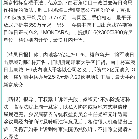
新盘招标售楼手法，亿京旗下白石角项目一改过去海日湾只
作招标的做法，昨日同系海日湾II突然公布首份价单，首批
295伙折实平均尺价13,774元，与同区二手价相若，最平开
放式户折实359万元起。另外，会德丰旗下日出康城7A期项
目昨日正式命名「MONTARA」，提供616伙300至800方尺
单位，料短期内开价，最快月内开售。
【苹果日报】称，内地客2亿狂扫LP6。楼市急升，将军澳日
出康城7期即将开售，旧期货尾即获大手客扫货。南丰将军澳
日出康城LP6获内地大手客以公司名义，斥资约2亿元购入13
伙，属早前中联办斥2.5亿元购入20伙观塘凯汇后，最大手的
新盘成交。
【晴报】报导，丁权案上诉若失败，梁福元: 不排除提请释
法。高等法院上周一裁定，以私人协约或换地方式申请建丁
屋属违宪。乡议局新界传统权益委员会主任梁福元昨透露，
乡议局经内部商讨及聆听法律意见后，相信很大机会提出上
诉，又扬言如果上诉到终审法院仍然败诉，不排除会提请人
大释法。