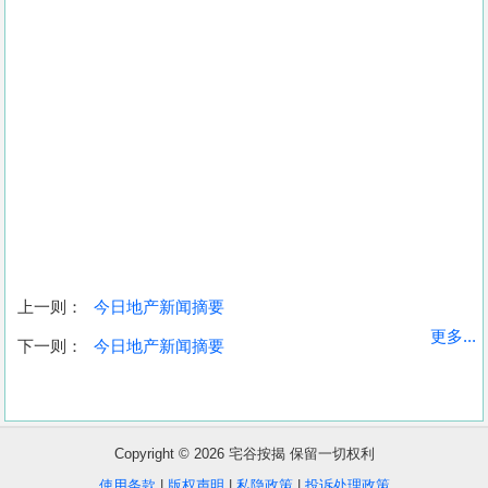
上一则：
今日地产新闻摘要
收
更多...
下一则：
今日地产新闻摘要
藏
楼
盘
Copyright © 2026 宅谷按揭 保留一切权利
繁
简
ENG
使用条款
|
版权声明
|
私隐政策
|
投诉处理政策