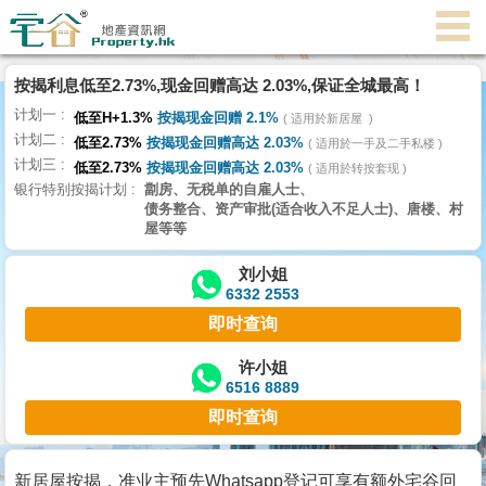
代
理
按揭利息低至2.73%,现金回赠高达 2.03%,保证全城最高！
主
计划一
页
低至H+1.3%
按揭现金回赠 2.1%
适用於新居屋
计划二
低至2.73%
按揭现金回赠高达 2.03%
适用於一手及二手私楼
计划三
搵
低至2.73%
按揭现金回赠高达 2.03%
适用於转按套现
银行特别按揭计划
劏房、无税单的自雇人士、
楼/
债务整合、资产审批(适合收入不足人士)、唐楼、村
成
屋等等
交
刘小姐
6332 2553
业
即时查询
主
放
许小姐
6516 8889
盘
即时查询
宅
谷
新居屋按揭，准业主预先Whatsapp登记可享有额外宅谷回