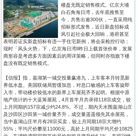
置
楼盘无既定销售模式。亿京大埔
业
白石角海日湾，去年底推售至
今，共售出逾300伙，一直采用纯
手
招标形式发售，近日新盘招标成
册
风引起社会极大回响，港府甚至
表明若证实新盘招标有违一手住宅新例，将会采检控行动；
关
现时「风头火势」下，亿京海日湾II昨日上载首张价单，发展
於
商形容是考虑多方面因素后的周详策略，但同时亦指旗下楼
我
盘没有既定销售模式。
们
【信报】指，嘉湖第一城交投量赢港九，上车客本月转觅新
界低水盘。美国联储局暂缓加息，对息口敏感的上车客旋即
入市，带动楼价较低水的新界上车屋苑齐齐起哄。根据中原
地产统计的十大蓝筹屋苑，4月首半月共录得118宗成交，较
上月同期的157宗减少约24.8%。不过，期内天水围嘉湖山庄
及沙田区沙田第一城价量齐升，成交量遥遥领先其余屋苑，
当中嘉湖山庄半月有28宗买卖，较上月同期18宗大增约
55%；平均尺价攀至11000元，高於上月同期平均尺价10825