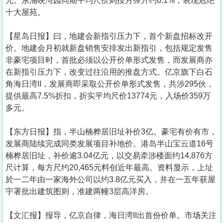
元。东涌映湾园同期平均尺价则按月弹升约6.1%，表现冠绝
十大屋苑。
【星岛日报】曰，地建会新指引压力下，首个新盘招标改开
价。地建会月初就新盘销售安排发出新指引，包括规定发售
非豪宅项目时，首批必须以公开价单形式发售，而发展商亦
在新指引压力下，改变过往沿用的推盘方式。亿京旗下白石
角海日湾II，发展商即采取公开价单形式发售，共涉295伙，
提供最高7.5%折扣，折实平均尺价13774元，入场价359万
多元。
【东方日报】指，半山楠桦居旧址补价3亿。豪宅有价有市，
发展商陆续完成同类发展项目补地价。港岛半山宝云道16号
楠桦居旧址，补价逾3.04亿元，以交易牵涉楼面约14,876方
尺计算，每方尺约20,465元料创近年最高。资料显示，上址
於一二年由一家海外公司以约3.8亿元买入，并在一五年获屋
宇署批出建筑图则，准建两幢3层高洋房。
【文汇报】报导，亿京自律，海日湾II出首份价单。市场关注