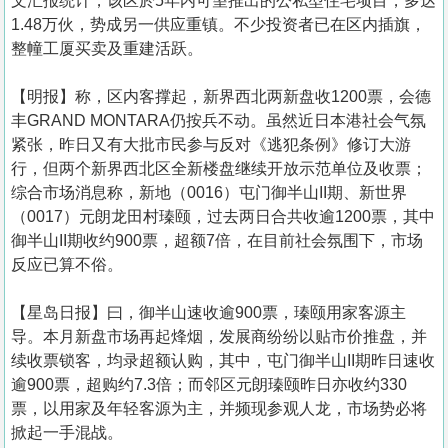
文汇报统计，该区於5年内可望推出的公私型住宅项目，多达
1.48万伙，势成另一供应重镇。不少投资者已在区内插旗，
整幢工厦买卖及重建活跃。
【明报】称，区内客撑起，新界西北两新盘收1200票，会德
丰GRAND MONTARA仍按兵不动。虽然近日本港社会气氛
紧张，昨日又有大批市民参与反对《逃犯条例》修订大游
行，但两个新界西北区全新楼盘继续开放示范单位及收票；
综合市场消息称，新地（0016）屯门御半山II期、新世界
（0017）元朗龙田村瑧颐，过去两日合共收逾1200票，其中
御半山II期收约900票，超额7倍，在目前社会氛围下，市场
反应已算不俗。
【星岛日报】曰，御半山速收逾900票，瑧颐用家客源主
导。本月新盘市场再起烽烟，发展商纷纷以贴市价推盘，并
续收票锁客，均录超额认购，其中，屯门御半山II期昨日速收
逾900票，超购约7.3倍；而邻区元朗瑧颐昨日亦收约330
票，以用家及年轻客源为主，并频现参观人龙，市场势必将
掀起一手混战。