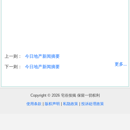
上一则：
今日地产新闻摘要
收
更多...
下一则：
今日地产新闻摘要
藏
楼
盘
Copyright © 2026 宅谷按揭 保留一切权利
繁
简
ENG
使用条款
|
版权声明
|
私隐政策
|
投诉处理政策
体
体