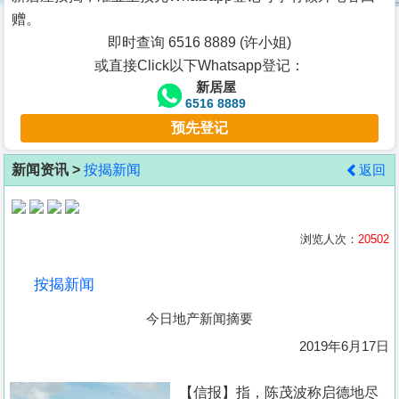
按
赠。
揭
即时查询 6516 8889 (许小姐)
或直接Click以下Whatsapp登记：
地
新居屋
产
6516 8889
博
预先登记
客
新闻资讯 >
按揭新闻
返回
地
产
新
浏览人次：
20502
闻
按揭新闻
数
今日地产新闻摘要
据
公
2019年6月17日
布
【信报】指，陈茂波称启德地尽