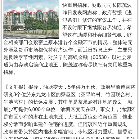
置
快重启招标。财政司司长陈茂波
业
昨日发表网志称，政府暂缓《逃
犯条例》修订的审议工作，并在
手
不设时限下继续跟各界沟通，希
册
望这有助缓和社会绷紧气氛，财
金相关部门会紧密监察本港各个金融环节的情况，整体港元
关
外滙及货币市场都保持有序运作，而近日拆息上升，主要只
於
是反映季节性因素。对於早前高银金融（00530）以社会矛
我
盾为由弃购启德商业地王，陈茂波称会尽快把有关用地重新
们
招标。
【文汇报】报导，油塘变天，5年供万五伙。政府早前透露将
研究3个位於东九龙市区的寮屋区（茶果岭村、竹园联合村、
牛池湾村）的长远发展，其中单是茶果岭村用地的改划，就
最少可提供6,000个单位，油塘区变天在即。事实上，油塘区
是市区少有的潜在土地来源，大批工厦位处临海位置，惟业
权分散而影响重建作住宅的进度。但随该区近年重新规划，
政府更带头於区内推出多幅官地，令地区潜力重现。据香港