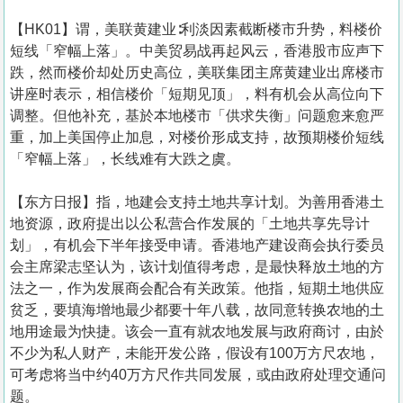
【HK01】谓，美联黄建业∶利淡因素截断楼市升势，料楼价
短线「窄幅上落」。中美贸易战再起风云，香港股市应声下
跌，然而楼价却处历史高位，美联集团主席黄建业出席楼市
讲座时表示，相信楼价「短期见顶」，料有机会从高位向下
调整。但他补充，基於本地楼市「供求失衡」问题愈来愈严
重，加上美国停止加息，对楼价形成支持，故预期楼价短线
「窄幅上落」，长线难有大跌之虞。
【东方日报】指，地建会支持土地共享计划。为善用香港土
地资源，政府提出以公私营合作发展的「土地共享先导计
划」，有机会下半年接受申请。香港地产建设商会执行委员
会主席梁志坚认为，该计划值得考虑，是最快释放土地的方
法之一，作为发展商会配合有关政策。他指，短期土地供应
贫乏，要填海增地最少都要十年八载，故同意转换农地的土
地用途最为快捷。该会一直有就农地发展与政府商讨，由於
不少为私人财产，未能开发公路，假设有100万方尺农地，
可考虑将当中约40万方尺作共同发展，或由政府处理交通问
题。