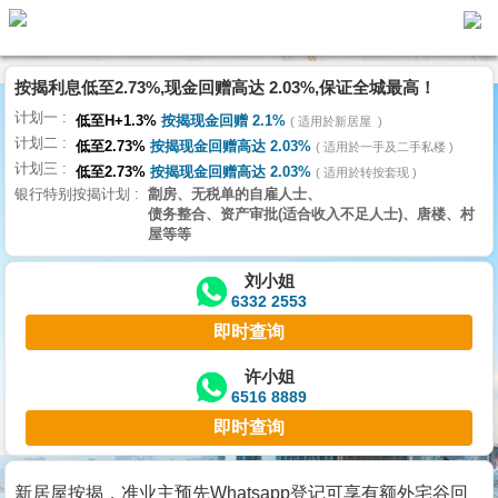
按揭利息低至2.73%,现金回赠高达 2.03%,保证全城最高！
主
计划一
页
低至H+1.3%
按揭现金回赠 2.1%
适用於新居屋
代
计划二
理
低至2.73%
按揭现金回赠高达 2.03%
适用於一手及二手私楼
计划三
搵
低至2.73%
按揭现金回赠高达 2.03%
适用於转按套现
银行特别按揭计划
劏房、无税单的自雇人士、
楼/
债务整合、资产审批(适合收入不足人士)、唐楼、村
成
屋等等
交
刘小姐
6332 2553
业
即时查询
主
放
许小姐
6516 8889
盘
即时查询
宅
谷
新居屋按揭，准业主预先Whatsapp登记可享有额外宅谷回