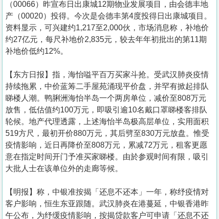
（00066）昨宣布日出康城12期物业发展项目，由会德丰地
产（00020）投得。今次是会德丰第4度投得日出康城项目。
资料显示，可兴建约1,217至2,000伙，市场消息称，补地价
约27亿元，每尺补地价2,835元，较去年年初批出的第11期
补地价低约12%。
【东方日报】指，海怡嗌平百万买家斗抢。受武汉肺炎疫情
持续拖累，中价蓝筹二手屋苑涌现平价盘，并罕有掀起排队
睇楼人潮。鸭脷洲海怡半岛一个两房单位，减价至808万元
放售，低估值约100万元，即吸引逾10名戴口罩睇楼客排队
轮候。地产代理透露，上述海怡半岛极高层单位，实用面积
519方尺，最初开价880万元，其后劈至830万元放盘。惟受
疫情影响，近日再降价至808万元，累减72万元，租客更愿
意在指定时间开门予准买家睇楼。由於参观时间有限，吸引
大批人士在该单位外的走廊等候。
【明报】称，中银准按揭「还息不还本」一年，称纾疫情对
客户影响，恒生东亚跟随。武汉肺炎在港蔓延，中银香港昨
午公布，为纾缓疫情影响，按揭贷款客户可申请「还息不还