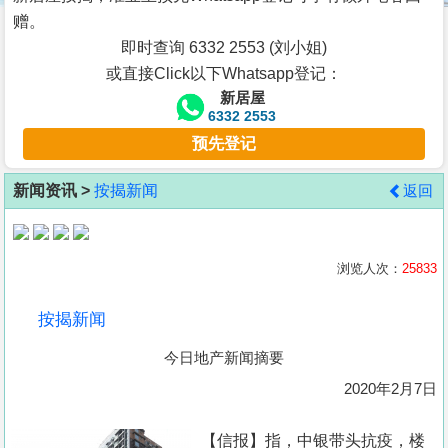
按
赠。
揭
即时查询 6332 2553 (刘小姐)
或直接Click以下Whatsapp登记：
地
新居屋
产
6332 2553
博
预先登记
客
新闻资讯 >
按揭新闻
返回
地
产
新
浏览人次：
25833
闻
按揭新闻
数
今日地产新闻摘要
据
公
2020年2月7日
布
【信报】指，中银带头抗疫，楼