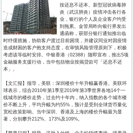
置
按还息不还本。新型冠状病毒肺
业
炎（武汉肺炎）疫情冲击各行各
业，银行的个人及企业客户均受
手
到拖累。金管局昨向银行界发出
册
通函称，获部分银行通知推出临
时纾缓措施，协助客户渡过目前困境，并建议同业对因疫情
关
造成财困的客户抱支持态度，在审慎风险管理原则下，积极
於
考虑该等临时安排。中银香港（02388）随即宣布，推出5项
我
金融服务支援行动，当中包括物业按揭贷款可「还息不还
们
本」。
【文汇报】报导，美联：深圳楼价十年升幅赢香港。美联环
球表示，综合2010年第1季至2019年第3季世界各地14个一
线城市的楼价走势，过去约十年内，纳入指数的各个城市楼
价不断上升，平均升幅为约55%，预计是受到全球货币量化
宽松政策影响。当中深圳、香港及上海的楼价升幅最为显
著，分别攀升212%、173%及109%。