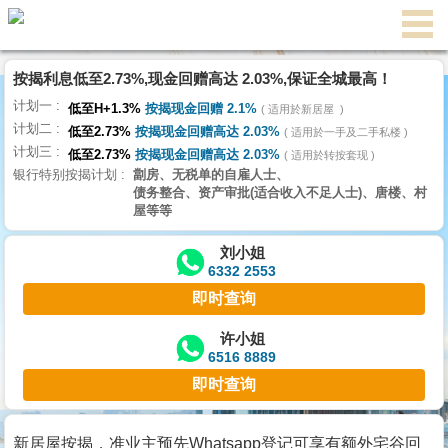
代
理
按揭利息低至2.73%,现金回赠高达 2.03%,保证全城最高！
主
计划一
页
低至H+1.3%
按揭现金回赠 2.1%
适用於新居屋
计划二
低至2.73%
按揭现金回赠高达 2.03%
适用於一手及二手私楼
计划三
搵
低至2.73%
按揭现金回赠高达 2.03%
适用於转按套现
银行特别按揭计划
劏房、无税单的自雇人士、
楼/
债务整合、资产审批(适合收入不足人士)、唐楼、村
成
屋等等
交
刘小姐
6332 2553
业
即时查询
主
放
许小姐
6516 8889
盘
即时查询
宅
谷
新居屋按揭，准业主预先Whatsapp登记可享有额外宅谷回