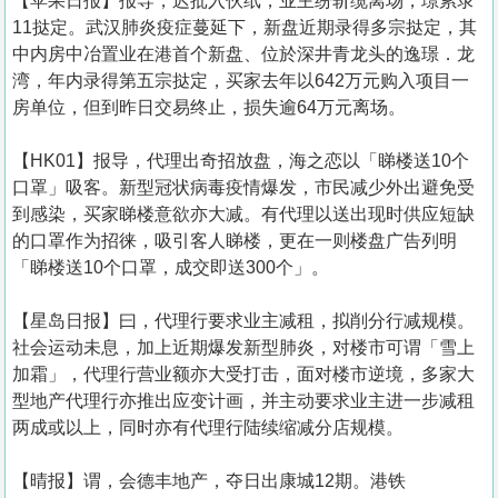
【苹果日报】报导，迟批入伙纸，业主纷斩缆离场，璟累录
11挞定。武汉肺炎疫症蔓延下，新盘近期录得多宗挞定，其
中内房中冶置业在港首个新盘、位於深井青龙头的逸璟．龙
湾，年内录得第五宗挞定，买家去年以642万元购入项目一
房单位，但到昨日交易终止，损失逾64万元离场。
【HK01】报导，代理出奇招放盘，海之恋以「睇楼送10个
口罩」吸客。新型冠状病毒疫情爆发，市民减少外出避免受
到感染，买家睇楼意欲亦大减。有代理以送出现时供应短缺
的口罩作为招徕，吸引客人睇楼，更在一则楼盘广告列明
「睇楼送10个口罩，成交即送300个」。
【星岛日报】曰，代理行要求业主减租，拟削分行减规模。
社会运动未息，加上近期爆发新型肺炎，对楼市可谓「雪上
加霜」，代理行营业额亦大受打击，面对楼市逆境，多家大
型地产代理行亦推出应变计画，并主动要求业主进一步减租
两成或以上，同时亦有代理行陆续缩减分店规模。
【晴报】谓，会德丰地产，夺日出康城12期。港铁