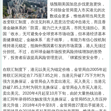
置
场预期美国加息步伐更急更快，
业
不排除金管局需入市买港元的次
数或会更多，惟他表明当局无意
手
改变联汇制度，亦没见到有人恶意沽空或冲击港元，而且香
册
港金融体系的「防震」能力已大大提高，市民无须担心。美
国「收水」无可避免令全球资本市场动荡，但本港经济基本
关
面健康稳定，金融体系「底子雄厚」，有能力有信心按机制
於
维持港元稳定，抵御外围因素引发的市场震荡，港人无须过
我
分担忧。不过，在环球金融市场投资风险持续增加的形势
们
下，投资者应该提高风险管理意识、「绑紧投资安全带」。
在联汇制度下，港元以美元为锚定价格，金管局自2005年起
将联汇区间定在7.75至7.85之间，当港元升破7.75下方时为
强方兑换保证，金管局会入市卖出港元、买入美元；当港元
跌破7.85上方时为弱方兑换保证，金管局会入市买入港元、
卖出美元。2020年4月起至10月下旬，由於大量热钱泊港，
港汇同年录得85次触发强方兑换保证，金管局85次入市压抑
港元升值；2018年4月中至8月，金管局曾27度出手挺港元，