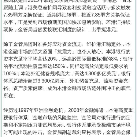
原因就是自2015年底起美联储启动加息周期，惟港息一直未
跟随上调，港美息差扩阔导致套利交易愈趋活跃，多次触发
7.85弱方兑换保证。近期港汇转弱，接近7.85弱方兑换保证
水平，正是受到市场预期美国加快加息所影响。若港汇持续
弱势，金管局当然要按联汇制度的设计，出手挺港元。
除了金管局随时准备好应对资金流走、维护港汇稳定外，本
港金融市场的强大坚固「抗震力」也令人放心。本港银行的
资本充足率平均高达20%，远高於国际最低标准的8%；银行
的平均流动性覆盖率达150%，同样远高於法定最低要求的
100%；本港外汇储备规模庞大，高达4,800多亿美元，银行
体系总结余超过3,300亿港元。外汇储备充足、流动资金充
裕、资产质素健康，成为本港金融市场防范外围冲击的底气
所在。
经历过1997年亚洲金融危机、2008年金融海啸，本港高度重
视银行体系、金融市场的风险监控。金管局对银行进行的定
期和不定期压力测试均显示，银行体系能承受极端市场环境
时可能出现的冲击。金管局副总裁刘应彬表示，金管局会保