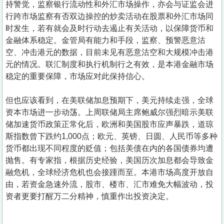
持警觉，监察银行流动性和外汇市场操作，亦会与证监会进
行跨市场监察有否双边操控的炒卖活动在股票和外汇市场同
时发生，若有就会及时行动去遏止有关活动，以保障货币和
金融体系稳定。金管局有能力和手段，监察、预警恶意沽
空、冲击港元的数据，目前未见有恶意沽空和大规模冲击港
元的情况。联汇制度和执行机制行之有效，是本港金融市场
稳定的重要保障，市场应对此保持信心。
但也应该看到，在美联储加息预期下，美元持续走强，全球
资本市场进一步动荡。上周联储局主席鲍威尔强烈暗示美联
储加速货币政策正常化后，欧洲和美国股市应声暴跌，道琼
斯指数曾下跌约1,000点；欧元、英镑、日圆、人民币等多种
货币都出现不同程度的贬值；包括美债在内的各国债券均遭
抛售。有专家指，根据历史经验，美国历次加息都会导致金
融危机，全球经济危机也会接踵而至。本港市场高度开放自
由，若资金急速外流，股市、楼市、汇市难免大幅波动，投
资者更要打醒万二分精神，慎重作出投资决定。