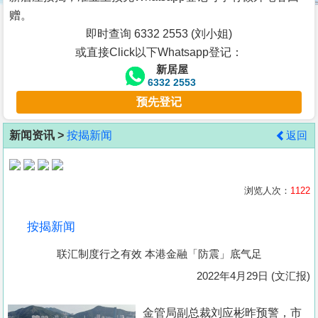
按
赠。
揭
即时查询 6332 2553 (刘小姐)
或直接Click以下Whatsapp登记：
地
新居屋
产
6332 2553
博
预先登记
客
新闻资讯 >
按揭新闻
返回
地
产
新
浏览人次：
1122
闻
按揭新闻
数
联汇制度行之有效 本港金融「防震」底气足
据
公
2022年4月29日 (文汇报)
布
金管局副总裁刘应彬昨预警，市