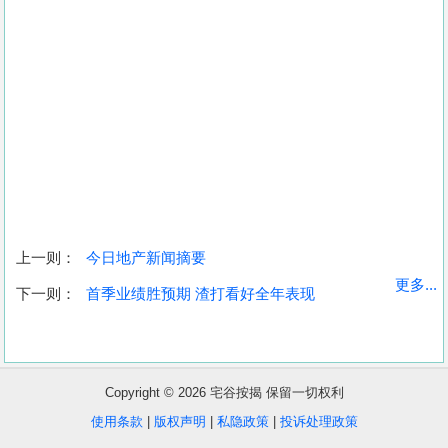
上一则：
今日地产新闻摘要
收
更多...
下一则：
首季业绩胜预期 渣打看好全年表现
藏
楼
盘
Copyright © 2026 宅谷按揭 保留一切权利
繁
简
ENG
使用条款
|
版权声明
|
私隐政策
|
投诉处理政策
体
体