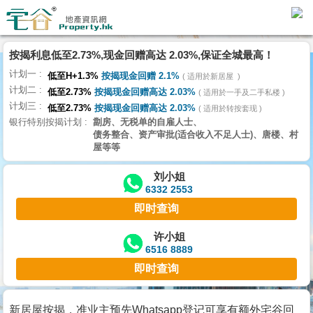
按揭利息低至2.73%,现金回赠高达 2.03%,保证全城最高！
主
计划一
页
低至H+1.3%
按揭现金回赠 2.1%
适用於新居屋
代
计划二
低至2.73%
按揭现金回赠高达 2.03%
理
适用於一手及二手私楼
计划三
搵
低至2.73%
按揭现金回赠高达 2.03%
适用於转按套现
银行特别按揭计划
劏房、无税单的自雇人士、
楼/
债务整合、资产审批(适合收入不足人士)、唐楼、村
成
屋等等
交
刘小姐
6332 2553
业
即时查询
主
放
许小姐
6516 8889
盘
即时查询
宅
谷
新居屋按揭，准业主预先Whatsapp登记可享有额外宅谷回