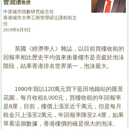
曾淵滄
教授
置
業
中原城市指數研究組主任
香港城市大學工商管理碩士課程前主
手
任
冊
2019年6月9日
關
於
英國
《經濟學人》
雜誌，以目前買樓收租的
我
回報率相比歷史平均值來衝量樓市是否處於泡沬
們
階段，結果香港排名世界第一，泡沫最大。
1990
年我以
120
萬元買下藍田地鐵站的匯景
花園，每月收租
8,000
元，買樓收租的年回報率
是
8
厘，目前，樓價上漲至近千萬元，但是每月
租金只上漲至
2
萬元，年回報率降至
2.4
厘，如果
單看這個數據，香港樓價的確是很大的泡沬。