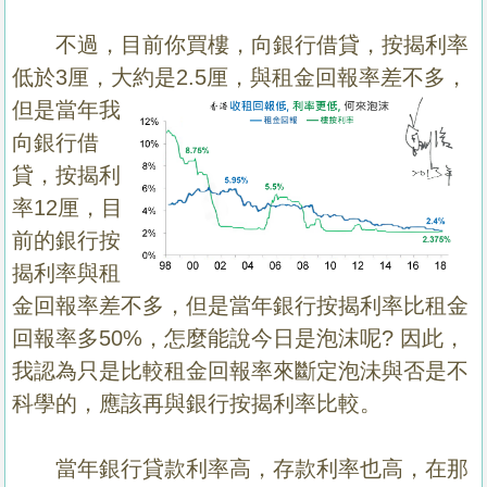
不過，目前你買樓，向銀行借貸，按揭利率
低於
3
厘，大約是
2.5
厘，
與租金回報率差不多，
但是當年我
向銀行借
貸，按揭利
率
12
厘，目
前的銀行按
揭利率與租
金回報率差不多，但是當年銀行按揭利率比租金
回報率多
50%
，怎麼能說今日是泡沫呢
?
因此，
我認為只是比較租金回報率來斷定泡沬與否是不
科學的，應該再與銀行按揭利率比較。
當年銀行貸款利率高，存款利率也高，在那