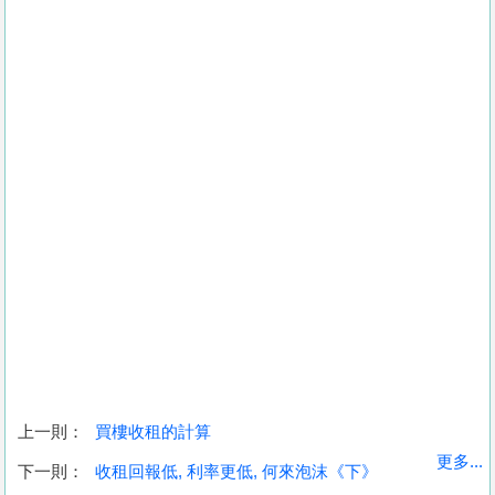
上一則：
買樓收租的計算
更多...
下一則：
收租回報低, 利率更低, 何來泡沫《下》