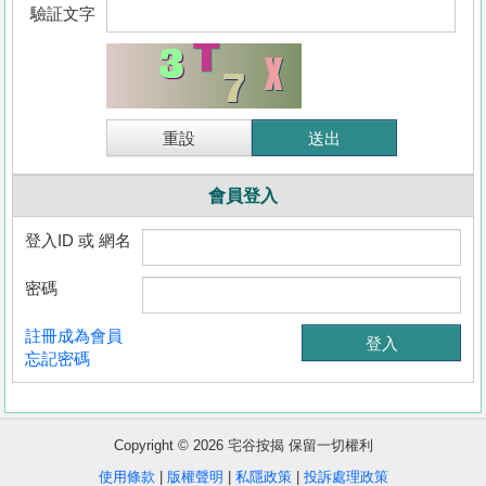
驗証文字
會員登入
登入ID 或 網名
密碼
收
註冊成為會員
藏
忘記密碼
樓
盤
Copyright © 2026 宅谷按揭 保留一切權利
繁
简
ENG
使用條款
|
版權聲明
|
私隱政策
|
投訴處理政策