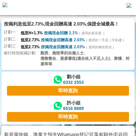
按揭利息低至2.73%,現金回贈高達 2.03%,保證全城最高！
主
計劃一
頁
低至H+1.3%
按揭現金回贈 2.1%
適用於新居屋
代
計劃二
理
低至2.73%
按揭現金回贈高達 2.03%
適用於一手及二手私樓
計劃三
搵
低至2.73%
按揭現金回贈高達 2.03%
適用於轉按套現
銀行特別按揭計劃
劏房、無稅單的自僱人士、
樓/
債務整合、資產審批(適合收入不足人士)、唐樓、村
成
屋等等
交
劉小姐
6332 2553
業
即時查詢
主
放
許小姐
6516 8889
盤
即時查詢
宅
谷
新居屋按揭，準業主預先Whatsapp登記可享有額外宅谷回