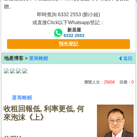
按
贈。
揭
即時查詢 6332 2553 (劉小姐)
或直接Click以下Whatsapp登記：
地
新居屋
產
6332 2553
博
預先登記
客
地產博客 >
運籌帷幄
返回
地
產
新
瀏覽人次：
25658
回應：
0
聞
運籌帷幄
數
收租回報低, 利率更低, 何
據
來泡沫《上》
公
佈