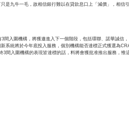
只是九牛一毛，故相信銀行難以在貸款息口上「減價」，相信引
有3間入圍機構，將獲邀進入下一個階段，包括環聯、諾華誠信，
新系統將於今年底投入服務，個別機構能否達標正式獲選為CR
終3間入圍機構的表現皆達標的話，料將會獲批准推出服務，惟