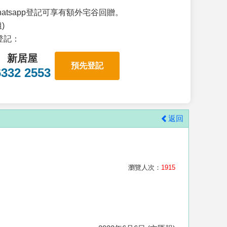
atsapp登記可享有額外宅谷回贈。
)
p登記：
新居屋
預先登記
6332 2553
返回
瀏覽人次：
1915