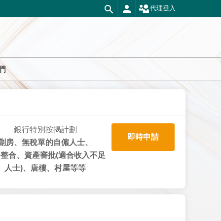
代理登入
們
銀行特別按揭計劃
即時申請
劏房、無稅單的自僱人士、
整合、資產審批(適合收入不足
人士)、唐樓、村屋等等