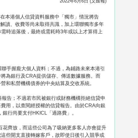
2022年6月6日 (文匯報)
聯在本港個人信貸資料服務中「獨市」情況將告
」解讀、收費等尚未取得共識，加上環聯獨市多年
亦需時追落後，最終或需耗時3年或以上才算得上
環聯手握龐大個人資料；不過，為鋪路未來本港引
時將為銀行及CRA提供儲存、傳送數據服務。而
公營和私營機構債券的中央結算及交收系統。
料報告；不過若市民被銀行或財務機構拒絕信貸申
費用，以查閱經授權的信貸報告。由於CRA向銀
銀行尚要支付HKICL「過路費」。
將百花齊放，而這些公司為了吸納更多客人亦會提升
把這些開支直接轉嫁客戶，故即使日後引入競爭或