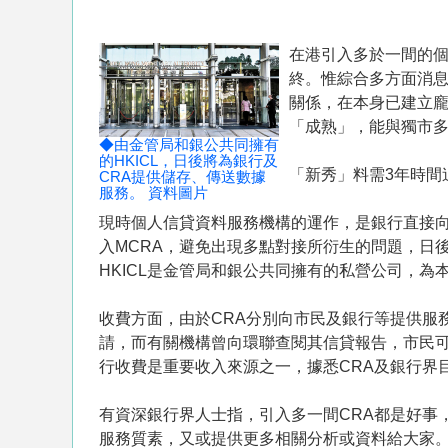
在港引入多於一間的個
終。惟綜合多方面消
關係，在本身已建立龐
「成熟」，能與獨市多
◆由金管局和銀公共同擁有
的HKICL，日後將為銀行及
「新秀」料需3年時間
CRA提供儲存、傳送數據
服務。 資料圖片
現時個人信貸資料服務機構的運作，是銀行直接向
入MCRA，避免出現多點對接所衍生的問題，日
HKICL是金管局和銀公共同擁有的私營公司，
收費方面，由於CRA分別向市民及銀行等提供服
請，而有關機構曾向環聯查閱其信貸報告，市民可
行收費是重要收入來源之一，據悉CRA及銀行界目
有資深銀行界人士指，引入多一間CRA都是好事
服務質素，又或提供更多相關分析或資料給大家