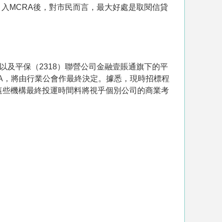
入MCRA後，對市民而言，最大好處是取閱信貸
以及平保（2318）聯營公司金融壹賬通旗下的平
A，將由行業公會作最終決定。據悉，現時招標程
這些機構最終投運時間料將視乎個別公司的商業考