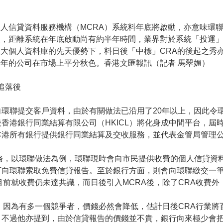
人信貸資料服務機構（MCRA）系統料年底將啟動，亦意味環
息，距離系統在年底啟動尚有約半年時間，業界對於系統「投運
大個人資料庫的先天優勢下，料日後「中標」CRA的後起之秀
年的公司在市場上平分秋色。香港文匯報訊（記者 馬翠媚）
追落後
環聯提交客戶資料，由於有關做法已沿用了20年以上，因此令
後香港銀行同業結算有限公司（HKICL）將化身成中間平台，屆
為本港所有銀行提供銀行同業結算及交收服務，並代表金管局管理
務，以環聯做法為例，環聯現時會向市民提供收費的個人信貸資
向環聯索取免費信貸報告。至於銀行方面，則會向環聯繳交一筆
前就收費仍未達共識，而日後引入MCRA後，除了CRA收費外，
，因為有多一個競爭者，價錢必然會降低，估計日後CRA行業
。不過他亦提到，由於信貸報告的價錢並不貴，銀行向來極少會