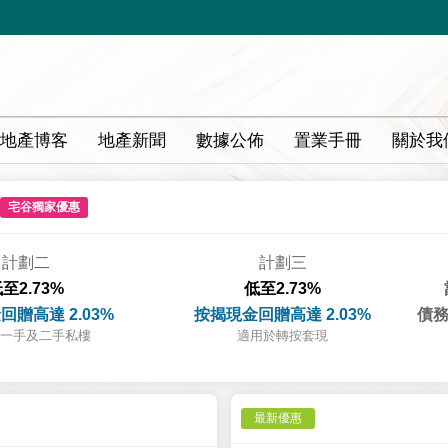
地產博客
地產新聞
數據公佈
置業手冊
關於我
宅谷獨家優惠
計劃二
計劃三
至2.73%
低至2.73%
回贈高達 2.03%
按揭現金回贈高達 2.03%
債務
一手及二手私樓
適用於轉按套現
最新優惠