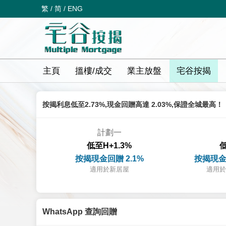
繁
/
简
/
ENG
主頁
搵樓/成交
業主放盤
宅谷按揭
按揭利息低至2.73%,現金回贈高達 2.03%,保證全城最高！
計劃一
低至H+1.3%
低
按揭現金回贈 2.1%
按揭現金
適用於新居屋
適用於
WhatsApp 查詢回贈