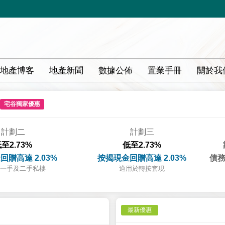
地產博客
地產新聞
數據公佈
置業手冊
關於我
宅谷獨家優惠
計劃二
計劃三
至2.73%
低至2.73%
回贈高達 2.03%
按揭現金回贈高達 2.03%
債務
一手及二手私樓
適用於轉按套現
最新優惠