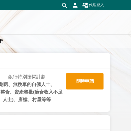
代理登入
們
銀行特別按揭計劃
即時申請
劏房、無稅單的自僱人士、
整合、資產審批(適合收入不足
人士)、唐樓、村屋等等