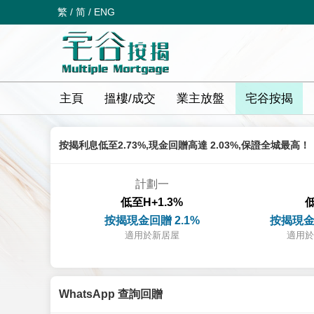
繁
/
简
/
ENG
主頁
搵樓/成交
業主放盤
宅谷按揭
按揭利息低至2.73%,現金回贈高達 2.03%,保證全城最高！
計劃一
低至H+1.3%
低
按揭現金回贈 2.1%
按揭現金
適用於新居屋
適用於
WhatsApp 查詢回贈