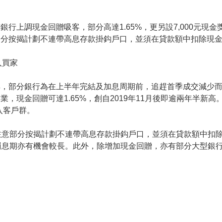
銀行上調現金回贈吸客，部分高達1.65%，更另設7,000元
部分按揭計劃不連帶高息存款掛鈎戶口，並須在貸款額中扣除現
入買家
解，部分銀行為在上半年完結及加息周期前，追趕首季成交減少
業，現金回贈可達1.65%，創自2019年11月後即逾兩年半新
入客戶群。
注意部分按揭計劃不連帶高息存款掛鈎戶口，並須在貸款額中扣
罰息期亦有機會較長。此外，除增加現金回贈，亦有部分大型銀