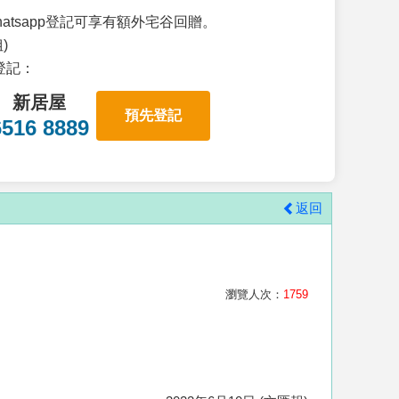
atsapp登記可享有額外宅谷回贈。
)
p登記：
新居屋
預先登記
6516 8889
返回
瀏覽人次：
1759