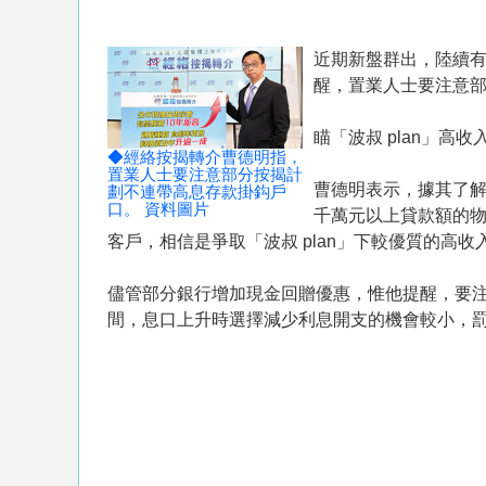
近期新盤群出，陸續有
醒，置業人士要注意
瞄「波叔 plan」高收
◆經絡按揭轉介曹德明指，
置業人士要注意部分按揭計
曹德明表示，據其了
劃不連帶高息存款掛鈎戶
口。 資料圖片
千萬元以上貸款額的物
客戶，相信是爭取「波叔 plan」下較優質的高收
儘管部分銀行增加現金回贈優惠，惟他提醒，要
間，息口上升時選擇減少利息開支的機會較小，