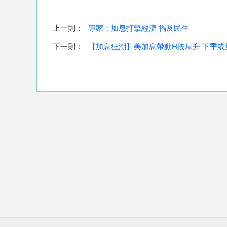
上一則：
專家：加息打擊經濟 禍及民生
下一則：
【加息狂潮】美加息帶動H按息升 下季或見2.