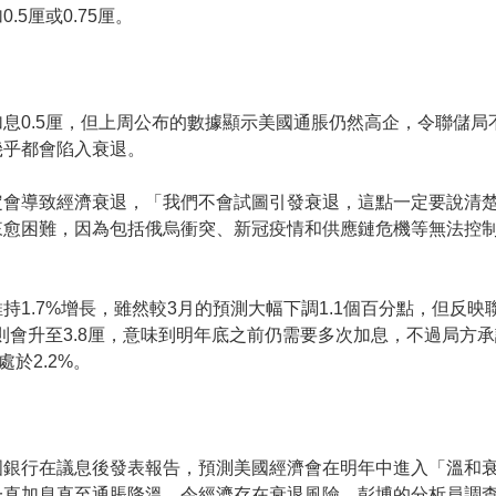
5厘或0.75厘。
息0.5厘，但上周公布的數據顯示美國通脹仍然高企，令聯儲局
幾乎都會陷入衰退。
定會導致經濟衰退，「我們不會試圖引發衰退，這點一定要說清
來愈困難，因為包括俄烏衝突、新冠疫情和供應鏈危機等無法控
1.7%增長，雖然較3月的預測大幅下調1.1個百分點，但反
底則會升至3.8厘，意味到明年底之前仍需要多次加息，不過局方
於2.2%。
國銀行在議息後發表報告，預測美國經濟會在明年中進入「溫和
直加息直至通脹降溫，令經濟存在衰退風險。彭博的分析員調查亦