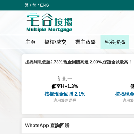
繁
/
简
/
ENG
主頁
搵樓/成交
業主放盤
宅谷按揭
按揭利息低至2.73%,現金回贈高達 2.03%,保證全城最高！
計劃一
低至H+1.3%
低
按揭現金回贈 2.1%
按揭現金
適用於新居屋
適用於
WhatsApp 查詢回贈