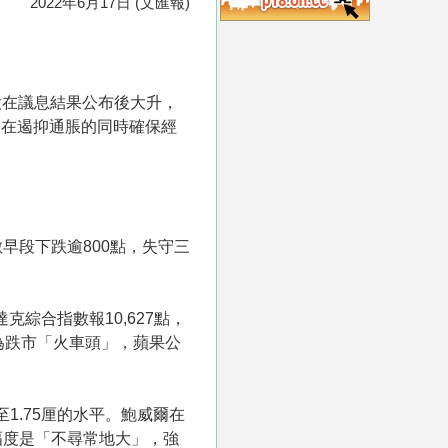
2022年6月17日 (文匯報)
股在議息結果公布後大升，
要在遏抑通脹的同時確保經
早段下跌逾800點，失守三
達克綜合指數報10,627點，
成為跌市「火車頭」，蘋果公
1.75厘的水平。鮑威爾在
幅度是「不尋常地大」，強