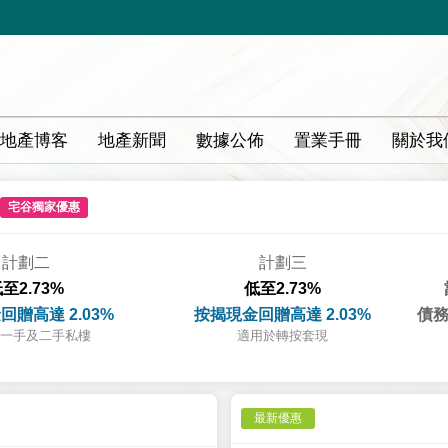
地產博客
地產新聞
數據公佈
置業手冊
關於我
宅谷獨家優惠
計劃二
計劃三
至2.73%
低至2.73%
回贈高達 2.03%
按揭現金回贈高達 2.03%
債務
一手及二手私樓
適用於轉按套現
最新優惠