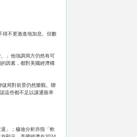
不得不更激進地加息。但數
楚。」他強調局方仍然有可
制的因素，都對美國經濟構
映聯儲局對前景仍然樂觀。聯
承認這些都不足以讓通脹率
衰退」；穆迪分析亦指「軟
顯示，美國經濟在2024