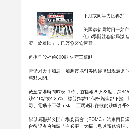
下月或同等力度再加
美國聯儲局前日一如市
但市場關注聯儲局激
濟「軟着陸」，已經愈來愈困難。
道指早段挫逾800點 失守三萬點
聯儲局大手加息，加劇市場對美國經濟出現衰退的
萬點大關。
截至香港時間昨晚11時，道指報29,823點，跌845點
跌471點或4.25%。標普指數11個板塊全部下
司、電動車巨擘Tesla、亞馬遜和微軟的跌幅介乎2
聯儲局聯邦公開市場委員會（FOMC）結束兩日議
會後記者會強調「有必要」大幅加息以降低通脹