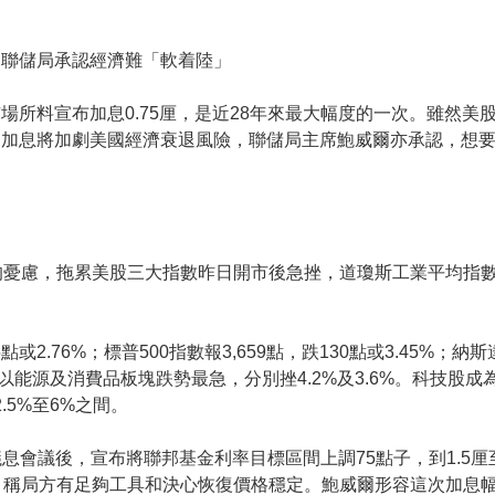
 聯儲局承認經濟難「軟着陸」
場所料宣布加息0.75厘，是近28年來最大幅度的一次。雖然美
進加息將加劇美國經濟衰退風險，聯儲局主席鮑威爾亦承認，想
憂慮，拖累美股三大指數昨日開市後急挫，道瓊斯工業平均指數
或2.76%；標普500指數報3,659點，跌130點或3.45%；納斯
挫，以能源及消費品板塊跌勢最急，分別挫4.2%及3.6%。科技股
.5%至6%之間。
息會議後，宣布將聯邦基金利率目標區間上調75點子，到1.5厘至
，稱局方有足夠工具和決心恢復價格穩定。鮑威爾形容這次加息