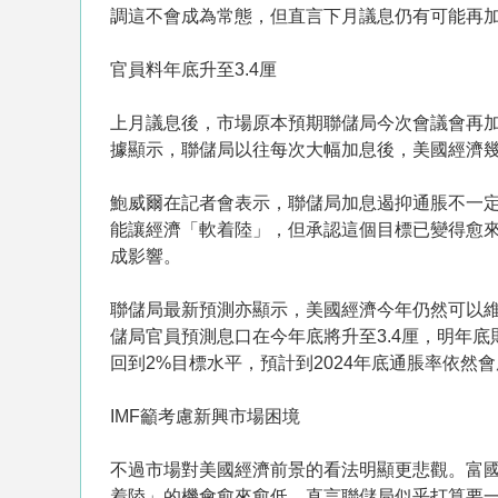
調這不會成為常態，但直言下月議息仍有可能再加0.
官員料年底升至3.4厘
上月議息後，市場原本預期聯儲局今次會議會再加
據顯示，聯儲局以往每次大幅加息後，美國經濟
鮑威爾在記者會表示，聯儲局加息遏抑通脹不一
能讓經濟「軟着陸」，但承認這個目標已變得愈
成影響。
聯儲局最新預測亦顯示，美國經濟今年仍然可以維持
儲局官員預測息口在今年底將升至3.4厘，明年
回到2%目標水平，預計到2024年底通脹率依然會處
IMF籲考慮新興市場困境
不過市場對美國經濟前景的看法明顯更悲觀。富
着陸」的機會愈來愈低，直言聯儲局似乎打算要一