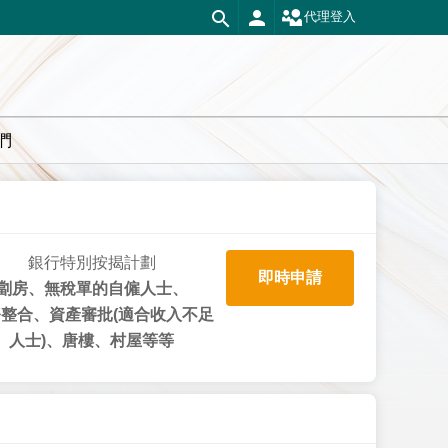
代理登入
們
銀行特別按揭計劃
即時申請
劏房、無稅單的自僱人士、
整合、資產審批(適合收入不足
人士)、唐樓、村屋等等