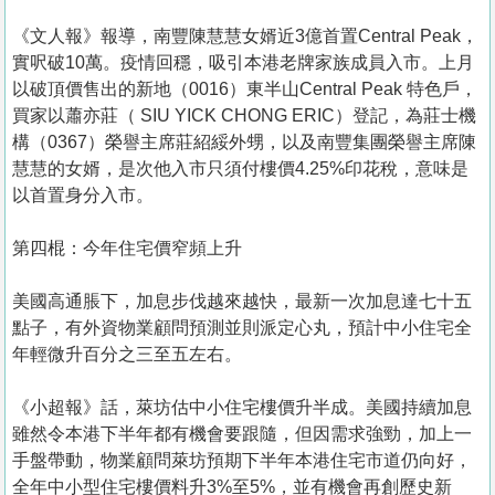
《文人報》報導，南豐陳慧慧女婿近3億首置Central Peak，
實呎破10萬。疫情回穩，吸引本港老牌家族成員入市。上月
以破頂價售出的新地（0016）東半山Central Peak 特色戶，
買家以蕭亦莊（ SIU YICK CHONG ERIC）登記，為莊士機
構（0367）榮譽主席莊紹綏外甥，以及南豐集團榮譽主席陳
慧慧的女婿，是次他入市只須付樓價4.25%印花稅，意味是
以首置身分入市。
第四棍：今年住宅價窄頻上升
美國高通脹下，加息步伐越來越快，最新一次加息達七十五
點子，有外資物業顧問預測並則派定心丸，預計中小住宅全
年輕微升百分之三至五左右。
《小超報》話，萊坊估中小住宅樓價升半成。美國持續加息
雖然令本港下半年都有機會要跟隨，但因需求強勁，加上一
手盤帶動，物業顧問萊坊預期下半年本港住宅市道仍向好，
全年中小型住宅樓價料升3%至5%，並有機會再創歷史新