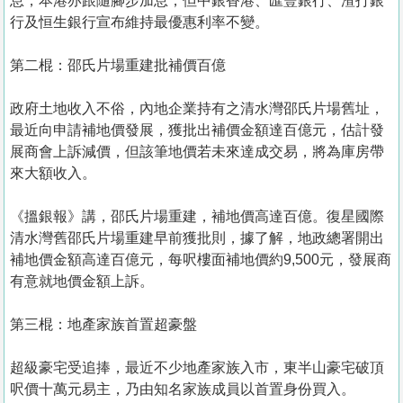
息，本港亦跟隨腳步加息，但中銀香港、匯豐銀行、渣打銀
行及恒生銀行宣布維持最優惠利率不變。
第二棍：邵氏片場重建批補價百億
政府土地收入不俗，內地企業持有之清水灣邵氏片場舊址，
最近向申請補地價發展，獲批出補價金額達百億元，估計發
展商會上訴減價，但該筆地價若未來達成交易，將為庫房帶
來大額收入。
《搵銀報》講，邵氏片場重建，補地價高達百億。復星國際
清水灣舊邵氏片場重建早前獲批則，據了解，地政總署開出
補地價金額高達百億元，每呎樓面補地價約9,500元，發展商
有意就地價金額上訴。
第三棍：地產家族首置超豪盤
超級豪宅受追捧，最近不少地產家族入市，東半山豪宅破頂
呎價十萬元易主，乃由知名家族成員以首置身份買入。