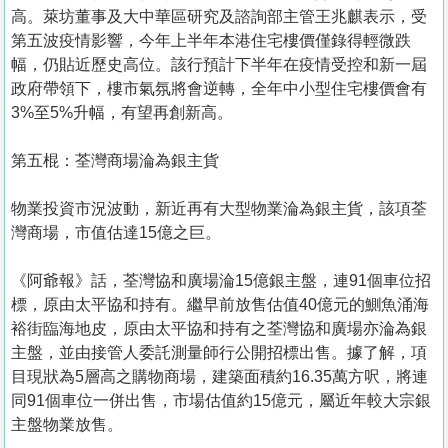
高。萊坊董事及大中華區研究及諮詢部主管王兆麒表示，受
第五波疫情影響，今年上半年本港住宅樓價僅錄得輕微跌
幅，仍貼近歷史高位。該行預計下半年在疫情受控和新一屆
政府帶領下，樓市氣氛將會逆轉，全年中小型住宅樓價會有
3%至5%升幅，有望再創新高。
第五棍：荃灣商場淪為銀主貨
物業投資市況波動，新近再有大型物業淪為銀主貨，該項荃
灣商場，市值估達15億之巨。
《阿爺報》話，荃灣協和廣場淪15億銀主盤，連91個車位招
標，原由太平協和持有。繼早前放售估值40億元的鰂魚涌海
裕街臨海地皮，原由太平協和持有之荃灣協和廣場亦淪為銀
主盤，並由接管人委託測量師行公開招標出售。據了解，項
目現狀為5層高之購物商場，建築面積約16.35萬方呎，將連
同91個車位一併出售，市場估值約15億元，屬近年較大宗銀
主盤物業放售。