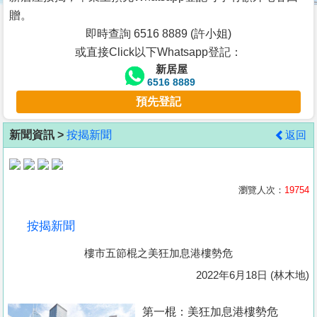
按
贈。
揭
即時查詢 6516 8889 (許小姐)
或直接Click以下Whatsapp登記：
地
新居屋
產
6516 8889
博
預先登記
客
新聞資訊 >
按揭新聞
返回
地
產
新
瀏覽人次：
19754
聞
按揭新聞
數
樓市五節棍之美狂加息港樓勢危
據
公
2022年6月18日 (林木地)
佈
第一棍：美狂加息港樓勢危