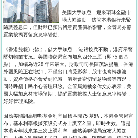
置
業
美國大手加息，迎來環球金融市
場大幅波動，儘管本港銀行未緊
手
隨調整息口，但財爺已預告留意資產價格影響，金管局亦籲
冊
置業按揭要留意息率變動。
關
《香港雙報》指出，儲大手加息 ，港銀按兵不動，港府示警
於
關切物業市況。美國聯儲局宣布加息四分三厘（即75 個基
我
點），加幅為近28 年來最大。財政司司長陳茂波提醒，香港
們
外圍風險正在增加，不僅出口將受影響，股市也會轉趨波
動，資產價格亦會受到拖累；港府會密切留意物業等市況，
同時呼籲市民小心管理風險。金管局總裁余偉文亦表示，美
國大幅加息符市場預期，提醒置業按揭人士留意息率轉變，
好好管理風險。
因應美國調高聯邦基金利率目標區間75 基點，本港金管局宣
布，基本利率根據預設公式亦上調至2 厘，即時生效。這是
本港今年以來第三次上調利率。雖然美聯儲局宣布大幅加