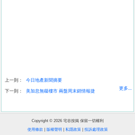
上一則：
今日地產新聞摘要
收
更多...
下一則：
美加息無礙樓市 兩盤周末銷情報捷
藏
樓
盤
Copyright © 2026 宅谷按揭 保留一切權利
繁
简
ENG
使用條款
|
版權聲明
|
私隱政策
|
投訴處理政策
體
体