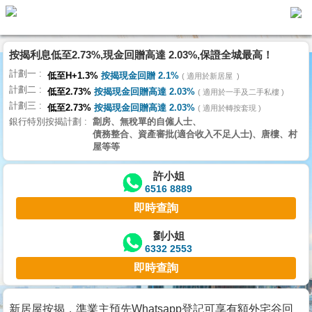
按揭利息低至2.73%,現金回贈高達 2.03%,保證全城最高！
主
計劃一
頁
低至H+1.3%
按揭現金回贈 2.1%
適用於新居屋
代
計劃二
理
低至2.73%
按揭現金回贈高達 2.03%
適用於一手及二手私樓
計劃三
搵
低至2.73%
按揭現金回贈高達 2.03%
適用於轉按套現
銀行特別按揭計劃
劏房、無稅單的自僱人士、
樓/
債務整合、資產審批(適合收入不足人士)、唐樓、村
成
屋等等
交
許小姐
6516 8889
業
即時查詢
主
放
劉小姐
6332 2553
盤
即時查詢
宅
谷
新居屋按揭，準業主預先Whatsapp登記可享有額外宅谷回