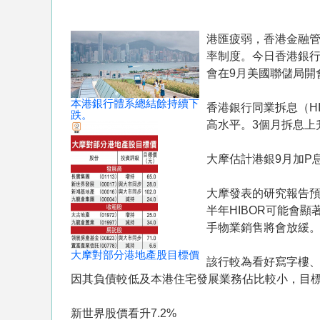
港匯疲弱，香港金融管
率制度。今日香港銀行
會在9月美國聯儲局開
本港銀行體系總結餘持續下
香港銀行同業拆息（H
跌。
高水平。3個月拆息上升
大摩估計港銀9月加P
大摩發表的研究報告預
半年HIBOR可能會
手物業銷售將會放緩
大摩對部分港地產股目標價
該行較為看好寫字樓、
因其負債較低及本港住宅發展業務佔比較小，目標價由
新世界股價看升7.2%