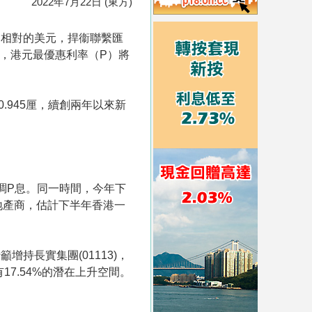
2022年7月22日 (東方)
售出相對的美元，捍衞聯繫匯
期，港元最優惠利率（P）將
.945厘，續創兩年以來新
調P息。同一時間，今年下
地產商，估計下半年香港一
持長實集團(01113)，
7.54%的潛在上升空間。