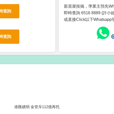
新居屋按揭，準業主預先Wh
時查詢
即時查詢 6516 8889 (許小姐
或直接Click以下Whatsap
時查詢
港匯續弱 金管斥112億再托