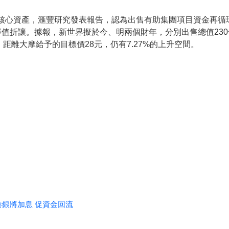
售非核心資產，滙豐研究發表報告，認為出售有助集團項目資金再
值折讓。據報，新世界擬於今、明兩個財年，分別出售總值23
，距離大摩給予的目標價28元，仍有7.27%的上升空間。
港銀將加息 促資金回流