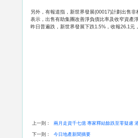
另外，有報道指，新世界發展(00017)計劃出
表示，出售有助集團改善淨負債比率及收窄資產淨
昨日普遍跌，新世界發展下跌1.5%，收報26.1元
上一則：
兩月走資千七億 專家釋結餘跌至零疑慮 
下一則：
今日地產新聞摘要