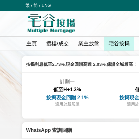
繁
/
简
/
ENG
主頁
搵樓/成交
業主放盤
宅谷按揭
按揭利息低至2.73%,現金回贈高達 2.03%,保證全城最高！
計劃一
低至H+1.3%
低
按揭現金回贈 2.1%
按揭現金
適用於新居屋
適用於
WhatsApp 查詢回贈