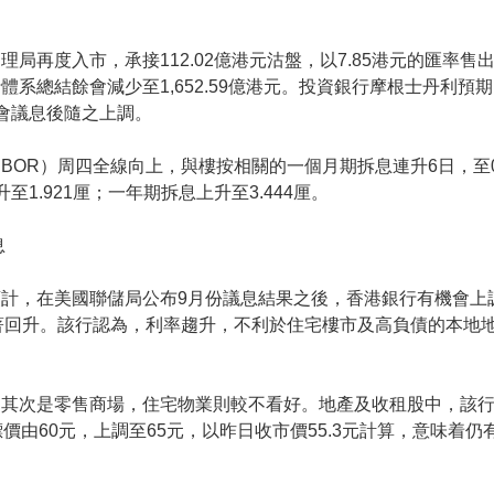
理局再度入市，承接112.02億港元沽盤，以7.85港元的匯率
體系總結餘會減少至1,652.59億港元。投資銀行摩根士丹利預
會議息後隨之上調。
IBOR）周四全線向上，與樓按相關的一個月期拆息連升6日，至0
至1.921厘；一年期拆息上升至3.444厘。
息
計，在美國聯儲局公布9月份議息結果之後，香港銀行有機會上
顯著回升。該行認為，利率趨升，不利於住宅樓市及高負債的本地
。
其次是零售商場，住宅物業則較不看好。地產及收租股中，該行籲增
60元，上調至65元，以昨日收市價55.3元計算，意味着仍有1