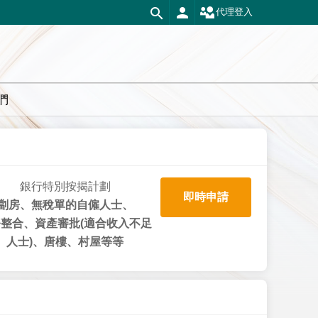
代理登入
們
銀行特別按揭計劃
即時申請
劏房、無稅單的自僱人士、
整合、資產審批(適合收入不足
人士)、唐樓、村屋等等