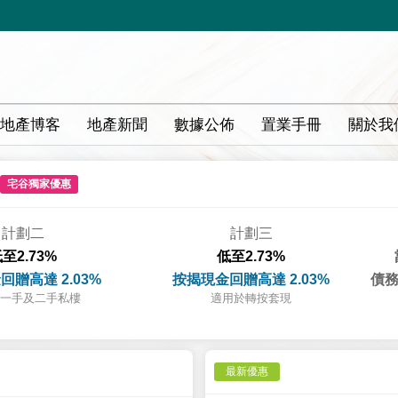
地產博客
地產新聞
數據公佈
置業手冊
關於我
宅谷獨家優惠
計劃二
計劃三
至2.73%
低至2.73%
回贈高達 2.03%
按揭現金回贈高達 2.03%
債務
一手及二手私樓
適用於轉按套現
最新優惠