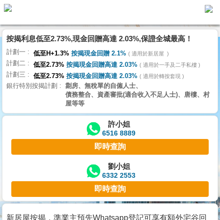
按揭利息低至2.73%,現金回贈高達 2.03%,保證全城最高！
主
計劃一
頁
低至H+1.3%
按揭現金回贈 2.1%
適用於新居屋
代
計劃二
理
低至2.73%
按揭現金回贈高達 2.03%
適用於一手及二手私樓
計劃三
搵
低至2.73%
按揭現金回贈高達 2.03%
適用於轉按套現
銀行特別按揭計劃
劏房、無稅單的自僱人士、
樓/
債務整合、資產審批(適合收入不足人士)、唐樓、村
成
屋等等
交
許小姐
6516 8889
業
即時查詢
主
放
劉小姐
6332 2553
盤
即時查詢
宅
谷
新居屋按揭，準業主預先Whatsapp登記可享有額外宅谷回