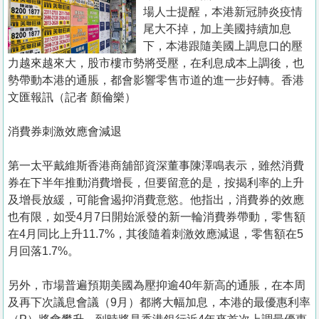
置
場人士提醒，本港新冠肺炎疫情
業
尾大不掉，加上美國持續加息
下，本港跟隨美國上調息口的壓
手
力越來越來大，股市樓市勢將受壓，在利息成本上調後，也
冊
勢帶動本港的通脹，都會影響零售市道的進一步好轉。香港
文匯報訊（記者 顏倫樂）
關
於
消費券刺激效應會減退
我
們
第一太平戴維斯香港商舖部資深董事陳澤鳴表示，雖然消費
券在下半年推動消費增長，但要留意的是，按揭利率的上升
及增長放緩，可能會遏抑消費意慾。他指出，消費券的效應
也有限，如受4月7日開始派發的新一輪消費券帶動，零售額
在4月同比上升11.7%，其後隨着刺激效應減退，零售額在5
月回落1.7%。
另外，市場普遍預期美國為壓抑逾40年新高的通脹，在本周
及再下次議息會議（9月）都將大幅加息，本港的最優惠利率