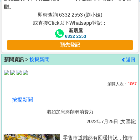
按
贈。
揭
即時查詢 6332 2553 (劉小姐)
或直接Click以下Whatsapp登記：
地
新居屋
產
6332 2553
博
預先登記
客
新聞資訊 >
按揭新聞
返回
地
產
新
瀏覽人次：
1067
聞
按揭新聞
數
港如加息將削弱消費力
據
公
2022年7月25日 (文匯報)
佈
零售市道雖然有回暖情況，惟市