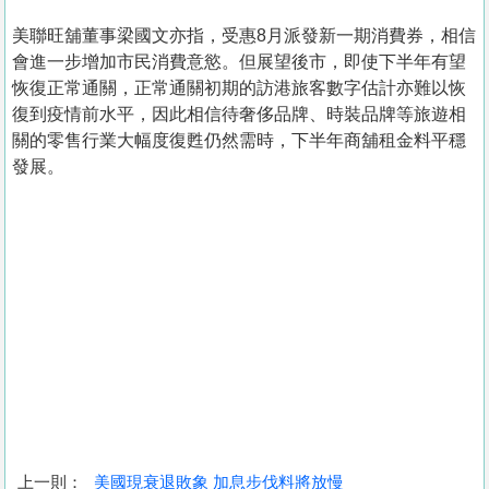
美聯旺舖董事梁國文亦指，受惠8月派發新一期消費券，相信
會進一步增加市民消費意慾。但展望後市，即使下半年有望
恢復正常通關，正常通關初期的訪港旅客數字估計亦難以恢
復到疫情前水平，因此相信待奢侈品牌、時裝品牌等旅遊相
關的零售行業大幅度復甦仍然需時，下半年商舖租金料平穩
發展。
上一則：
美國現衰退敗象 加息步伐料將放慢