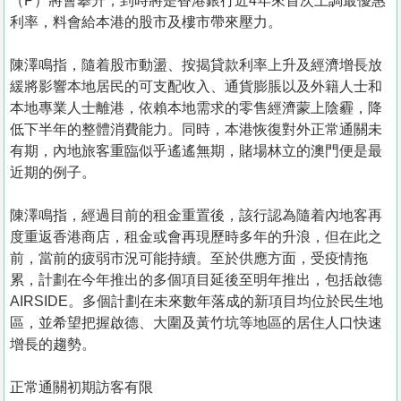
（P）將會攀升，到時將是香港銀行近4年來首次上調最優惠
利率，料會給本港的股市及樓市帶來壓力。
陳澤鳴指，隨着股市動盪、按揭貸款利率上升及經濟增長放
緩將影響本地居民的可支配收入、通貨膨脹以及外籍人士和
本地專業人士離港，依賴本地需求的零售經濟蒙上陰霾，降
低下半年的整體消費能力。同時，本港恢復對外正常通關未
有期，內地旅客重臨似乎遙遙無期，賭場林立的澳門便是最
近期的例子。
陳澤鳴指，經過目前的租金重置後，該行認為隨着內地客再
度重返香港商店，租金或會再現歷時多年的升浪，但在此之
前，當前的疲弱市況可能持續。至於供應方面，受疫情拖
累，計劃在今年推出的多個項目延後至明年推出，包括啟德
AIRSIDE。多個計劃在未來數年落成的新項目均位於民生地
區，並希望把握啟德、大圍及黃竹坑等地區的居住人口快速
增長的趨勢。
正常通關初期訪客有限