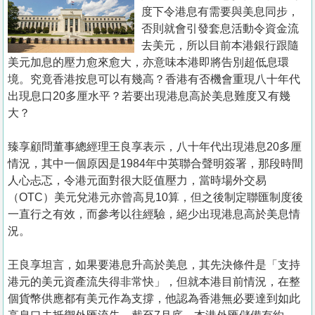
置
度下令港息有需要與美息同步，
業
否則就會引發套息活動令資金流
去美元，所以目前本港銀行跟隨
手
美元加息的壓力愈來愈大，亦意味本港即將告別超低息環
冊
境。究竟香港按息可以有幾高？香港有否機會重現八十年代
出現息口20多厘水平？若要出現港息高於美息難度又有幾
關
大？
於
我
臻享顧問董事總經理王良享表示，八十年代出現港息20多厘
們
情況，其中一個原因是1984年中英聯合聲明簽署，那段時間
人心忐忑，令港元面對很大貶值壓力，當時場外交易
（OTC）美元兌港元亦曾高見10算，但之後制定聯匯制度後
一直行之有效，而參考以往經驗，絕少出現港息高於美息情
況。
王良享坦言，如果要港息升高於美息，其先決條件是「支持
港元的美元資產流失得非常快」，但就本港目前情況，在整
個貨幣供應都有美元作為支撐，他認為香港無必要達到如此