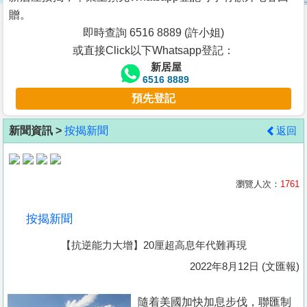
按
贈。
揭
即時查詢 6516 8889 (許小姐)
或直接Click以下Whatsapp登記：
地
新居屋
產
6516 8889
博
預先登記
客
新聞資訊 >
按揭新聞
返回
地
產
新
瀏覽人次：
1761
聞
按揭新聞
數
【抗逆能力大增】20厘超高息年代難再現
據
公
2022年8月12日 (文匯報)
佈
隨着美國加快加息步伐，聯匯制