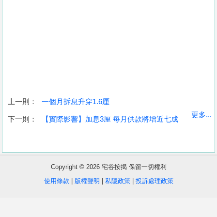
上一則：
一個月拆息升穿1.6厘
收
更多...
下一則：
【實際影響】加息3厘 每月供款將增近七成
藏
樓
盤
Copyright © 2026 宅谷按揭 保留一切權利
繁
简
ENG
使用條款
|
版權聲明
|
私隱政策
|
投訴處理政策
體
体