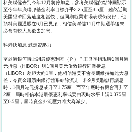
料美聯儲去到今年12月將停加息，參考美聯儲的點陣圖顯示
至今年年底聯邦基金利率目標介乎3.25厘至3.5厘，雖然近期
美國經濟回落速度相當快，但同期就業市場表現仍良好，他
預料美國通脹在6月已見頂，相信美聯儲11月中期選舉後未
必會有較大意欲去加息。
料港快加息 減走資壓力
至於港銀何時上調最優惠利率（Ｐ）？王良享指現時1個月港
元拆息（HIBOR）與1個月美元倫敦銀行同業拆息
（LIBOR）差距大約1厘，他相信港美不會長期維持如此大息
差，令資金繼續由銀行體系結餘流走，料9月美聯儲再議息
時，1個月港元拆息或升至1.75厘，而至年底時有機會再升至
2厘，屆時相信本港最優惠利率或要由現時水平上調0.375厘
至0.5厘，屆時資金外流壓力將大為減少。