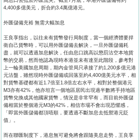
高息口去抵禦外匯流失。截至7月底，本港外匯儲備有約
4,400多億美元，折合約3.4萬億港元。
外匯儲備充裕 無需大幅加息
王良享指出，以往未有貨幣發行局制度，當一個經濟體要捍
衛自己貨幣時，可以用外匯儲備去解決，一旦外匯儲備耗
盡，就可以透過加息解決，任由息口跳高以懲罰沽空本地貨
幣的交易，然而他認為現時本港並未有達至此階段，參考對
上一輪美國加息周期，期內金管局只承接了約1,200多億元港
元沽盤，雖然現時外匯儲備或回落至約4,400億美元水平，相
對貨幣基礎都有近1.7倍至1.8倍左右水平，相對於整個港元
M3亦有42%，他亦坦言一個地區居民出現過半數將手持地區
貨幣兌換成其他國家貨幣，情況是非常罕有，而目前外匯儲
備相當於整個港元M3的42%，相信市場不會出現恐懼感，
「即當外匯儲備都頂唔順，要透過不斷加息去抵禦港元貶
值」。
而在聯匯制度下，港息無可避免將會跟隨美息走勢，王良享