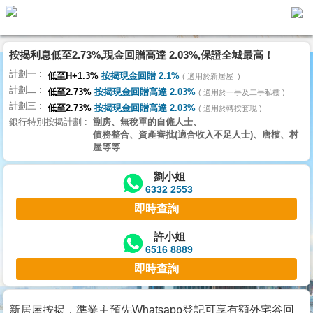
按揭利息低至2.73%,現金回贈高達 2.03%,保證全城最高！
主
計劃一
頁
低至H+1.3%
按揭現金回贈 2.1%
適用於新居屋
代
計劃二
理
低至2.73%
按揭現金回贈高達 2.03%
適用於一手及二手私樓
計劃三
搵
低至2.73%
按揭現金回贈高達 2.03%
適用於轉按套現
銀行特別按揭計劃
劏房、無稅單的自僱人士、
樓/
債務整合、資產審批(適合收入不足人士)、唐樓、村
成
屋等等
交
劉小姐
6332 2553
業
即時查詢
主
放
許小姐
6516 8889
盤
即時查詢
宅
谷
新居屋按揭，準業主預先Whatsapp登記可享有額外宅谷回