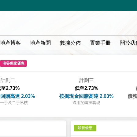
地產博客
地產新聞
數據公佈
置業手冊
關於我
宅谷獨家優惠
計劃二
計劃三
至2.73%
低至2.73%
回贈高達 2.03%
按揭現金回贈高達 2.03%
債務
一手及二手私樓
適用於轉按套現
最新優惠