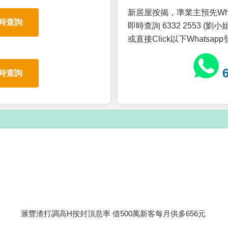
新居屋按揭，準業主預先Wh
時查詢
即時查詢 6332 2553 (劉小姐
或直接Click以下Whatsap
時查詢
滙豐渣打調高H按封頂息率 借500萬新客每月供多656元