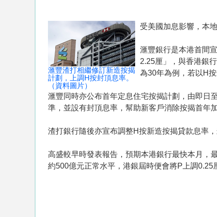
受美國加息影響，本
滙豐銀行是本港首間宣
2.25厘」，與香港銀
滙豐渣打相繼修訂新造按揭
為30年為例，若以H按封
計劃，上調H按封頂息率。
（資料圖片）
滙豐同時亦公布首年定息住宅按揭計劃，由即日至1
準，並設有封頂息率，幫助新客戶消除按揭首年加
渣打銀行隨後亦宣布調整H按新造按揭貸款息率，封頂
高盛較早時發表報告，預期本港銀行最快本月，最
約500億元正常水平，港銀屆時便會將P上調0.