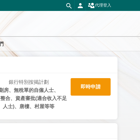
代理登入
們
銀行特別按揭計劃
即時申請
劏房、無稅單的自僱人士、
整合、資產審批(適合收入不足
人士)、唐樓、村屋等等