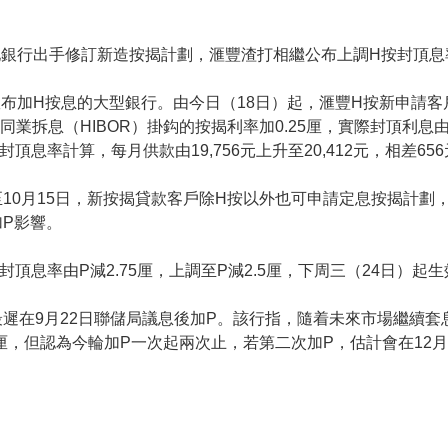
地銀行出手修訂新造按揭計劃，滙豐渣打相繼公布上調H按封頂息
布加H按息的大型銀行。由今日（18日）起，滙豐H按新申請客戶按
行同業拆息（HIBOR）掛鈎的按揭利率加0.25厘，實際封頂利息由
頂息率計算，每月供款由19,756元上升至20,412元，相差65
0月15日，新按揭貸款客戶除H按以外也可申請定息按揭計劃，第
P影響。
息率由P減2.75厘，上調至P減2.5厘，下周三（24日）起生
遲在9月22日聯儲局議息後加P。該行指，隨着未來市場繼續
25厘，但認為今輪加P一次起兩次止，若第二次加P，估計會在12