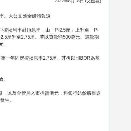
2022年8月18日 (文匯報)
率。大公文匯全媒體報道
揭利率封頂息率，由「P-2.5厘」上升至「P-
2.5厘升至2.75厘。若以貸款額500萬元、還款期
6元。
一年固定按揭息率2.75厘，其後以HIBOR為基
效。
套息，以及金管局入市捍衛港元，料銀行結餘將重返
月發生。