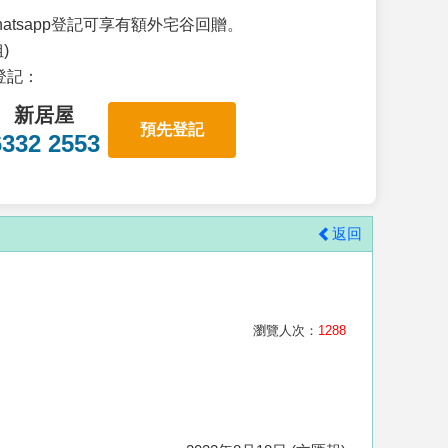
atsapp登記可享有額外宅谷回贈。
)
p登記：
新居屋
預先登記
6332 2553
返回
瀏覽人次：
1288