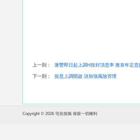
上一則：
滙豐即日起上調H按封頂息率 推首年定息
下一則：
按息上調開啟 須加強風險管理
Copyright © 2026 宅谷按揭 保留一切權利