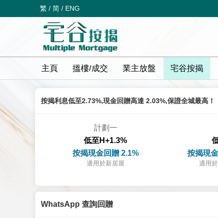
繁
/
简
/
ENG
主頁
搵樓/成交
業主放盤
宅谷按揭
按揭利息低至2.73%,現金回贈高達 2.03%,保證全城最高！
計劃一
低至H+1.3%
低
按揭現金回贈 2.1%
按揭現金
適用於新居屋
適用於
WhatsApp 查詢回贈