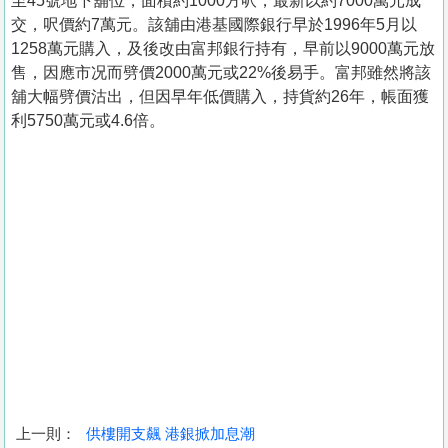
至45號地下舖位，面積約1000方呎，最新以約7000萬元成
交，呎價約7萬元。該舖由港基國際銀行早於1996年5月以
1258萬元購入，及後改由富邦銀行持有，早前以9000萬元放
售，因應市况而劈價2000萬元或22%後易手。富邦雖然將該
舖大幅劈價沽出，但因早年低價購入，持貨約26年，帳面獲
利5750萬元或4.6倍。
上一則：
供樓開支飆 港銀掀加息潮