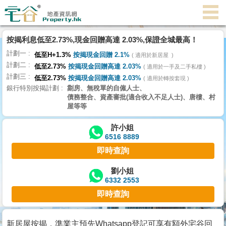
代
理
按揭利息低至2.73%,現金回贈高達 2.03%,保證全城最高！
主
計劃一
頁
低至H+1.3%
按揭現金回贈 2.1%
適用於新居屋
計劃二
低至2.73%
按揭現金回贈高達 2.03%
適用於一手及二手私樓
計劃三
搵
低至2.73%
按揭現金回贈高達 2.03%
適用於轉按套現
銀行特別按揭計劃
劏房、無稅單的自僱人士、
樓/
債務整合、資產審批(適合收入不足人士)、唐樓、村
成
屋等等
交
許小姐
6516 8889
業
即時查詢
主
放
劉小姐
6332 2553
盤
即時查詢
宅
谷
新居屋按揭，準業主預先Whatsapp登記可享有額外宅谷回