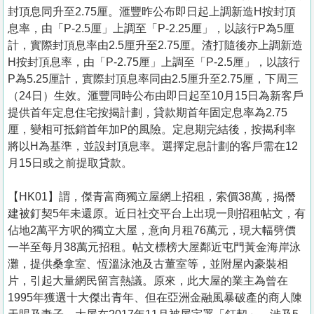
置
封頂息同升至2.75厘。滙豐昨公布即日起上調新造H按封頂
業
息率，由「P-2.5厘」上調至「P-2.25厘」，以該行P為5厘
計，實際封頂息率由2.5厘升至2.75厘。渣打隨後亦上調新造
手
H按封頂息率，由「P-2.75厘」上調至「P-2.5厘」，以該行
冊
P為5.25厘計，實際封頂息率同由2.5厘升至2.75厘，下周三
（24日）生效。滙豐同時公布由即日起至10月15日為新客戶
關
提供首年定息住宅按揭計劃，貸款期首年固定息率為2.75
於
厘，變相可抵銷首年加P的風險。定息期完結後，按揭利率
我
將以H為基準，並設封頂息率。選擇定息計劃的客戶需在12
們
月15日或之前提取貸款。
【HK01】謂，傑青富商獨立屋網上招租，索價38萬，揭僭
建被釘契5年未還原。近日社交平台上出現一則招租帖文，有
佔地2萬平方呎的獨立大屋，意向月租76萬元，現大幅劈價
一半至每月38萬元招租。帖文標榜大屋鄰近屯門黃金海岸泳
灘，提供桑拿室、恆溫泳池及古董室等，並附屋內豪裝相
片，引起大量網民留言熱議。原來，此大屋的業主為曾在
1995年獲選十大傑出青年、但在亞洲金融風暴破產的商人陳