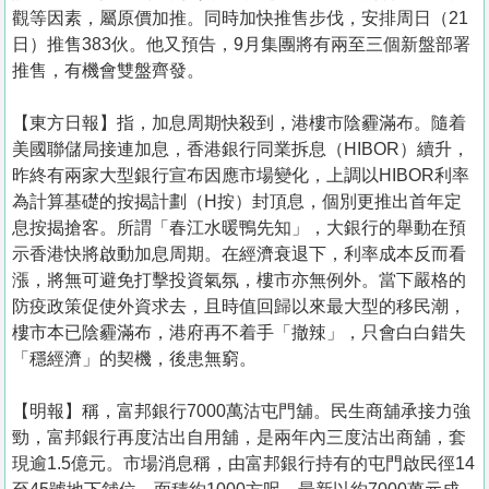
觀等因素，屬原價加推。同時加快推售步伐，安排周日（21
日）推售383伙。他又預告，9月集團將有兩至三個新盤部署
推售，有機會雙盤齊發。
【東方日報】指，加息周期快殺到，港樓市陰霾滿布。隨着
美國聯儲局接連加息，香港銀行同業拆息（HIBOR）續升，
昨終有兩家大型銀行宣布因應市場變化，上調以HIBOR利率
為計算基礎的按揭計劃（H按）封頂息，個別更推出首年定
息按揭搶客。所謂「春江水暖鴨先知」，大銀行的舉動在預
示香港快將啟動加息周期。在經濟衰退下，利率成本反而看
漲，將無可避免打擊投資氣氛，樓市亦無例外。當下嚴格的
防疫政策促使外資求去，且時值回歸以來最大型的移民潮，
樓市本已陰霾滿布，港府再不着手「撤辣」，只會白白錯失
「穩經濟」的契機，後患無窮。
【明報】稱，富邦銀行7000萬沽屯門舖。民生商舖承接力強
勁，富邦銀行再度沽出自用舖，是兩年內三度沽出商舖，套
現逾1.5億元。市場消息稱，由富邦銀行持有的屯門啟民徑14