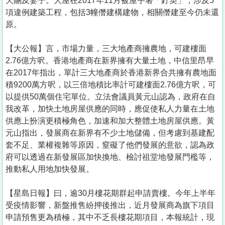
天賜及妻子。大屋在2017年11月被屋宇署「釘契」，涉及5
項違例建築工程，包括3幢僭建構建物，相關僭建至今仍未還
原。
【大公報】言， 市場力量，三大地產商擁農地，可建樓面
2.76億方呎。香港地產商在新界擁有大量土地，中信里昂早
在2017年指出，單計三大地產商於香港新界合共擁有農地面
積9200萬方呎，以三倍地積比率計可建樓面2.76億方呎，可
以提供50萬個住宅單位。立法會議員黃元山認為，政府在自
我改革，加快土地房屋供應的同時，應促使私人力量在土地
供應上扮演更積極角色，加速和加大整體土地房屋供應。黃
元山指出，發展商在新界有不少土地儲備，但考慮到基建配
套不足、業權複雜等原因，窒礙了他們發展的意欲，認為政
府可以透過在新發展區加快換地、檢討祖堂地發展門檻等，
推動私人用地加快發展。
【星島日報】曰，逾30月樓花期群起申請賣樓。今年上半年
受疫情影響，新盤推售紛押後推出，近月發展商為旗下項目
申請預售更為積極，其中不乏長樓花期項目，本報統計，現