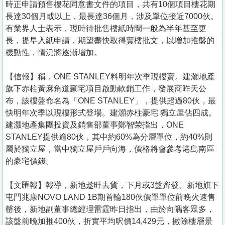
時正申請預售樓花同意書文件的項目，共有10個項目樓花期
長達30個月或以上，最長達36個月，涉及單位接近7000伙。
有業界人士表示，現時待批售樓紙時間一般為半年甚至更
長，提早入紙申請，期望盡快取得賣樓批文，以增加推盤的
機動性，情況將逐漸增加。
【信報】稱，ONE STANLEY料明年次季現樓賣。建灝地產
旗下赤柱黃麻角道豪宅項目啟動軟銷工作，發展商昨天公
布，該樓盤命名為「ONE STANLEY」，提供超過80伙，最
快明年次季以現樓形式登場。建灝赤柱豪宅 獨立屋佔四成。
建灝地產集團投資及銷售部董事鄭智荣指出，ONE
STANLEY提供逾80伙，其中約60%為分層單位，約40%則
屬於獨立屋，當中獨立屋戶戶向海，價格將會參考港島南區
的豪宅價錢。
【文匯報】報導，新地趁旺去貨，下月或3盤齊發。新地旗下
屯門兆康NOVO LAND 1B期首輪180伙價單單位前晚火速售
罄後，新地副董事總經理雷霆昨日指出，由於向隅客眾多，
該盤前晚加推400伙，折實平均呎價14,429元，撇除樓層景