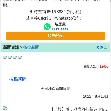
按
贈。
揭
即時查詢 6516 8889 (許小姐)
或直接Click以下Whatsapp登記：
地
新居屋
產
6516 8889
博
預先登記
客
新聞資訊 >
按揭新聞
返回
地
產
新
瀏覽人次：
12459
聞
按揭新聞
數
今日地產新聞摘要
據
公
2022年8月19日
佈
【晴報】說，滙豐渣打新造H按，