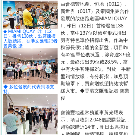
置
由會德豐地產、恒地（0012）、
新世界（0017）及帝國集團合作
業
發展的啟德跑道區MIAMI QUAY
手
I，昨日（12日）首輪發售138
冊
◆ MIAMI QUAY I昨（12
伙，當中137伙以價單形式推出，
日）推售138伙，出席揀樓
另有特色單位招標出售。作為中
人數踴躍。香港文匯報記者
關
曾業俊 攝
秋節長假出爐的全新盤，項目昨
於
有42個單位獲揀選，涉資逾3.9億
我
元，最終沽出39伙或28.5%，當
們
中有大手客連掃2伙。對於一手新
盤銷情放緩，有分析指，加息預
期籠罩下，買家增觀望情緒或暫
◆ 多位發展商代表到場支
緩入市。◆香港文匯報記者 曾業
持。
俊
會德豐地產常務董事黃光耀表
示，項目收到2,048個認購登記，
超額認購近14倍，昨日出席揀樓
人數踴躍，銷情理想。揀樓客包