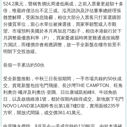
524.2萬元，聲稱售價比周邊低兩成，之前入票量更超額十多
倍，惟最終僅沽出不足三成。泓亮諮詢及評估董事總經理張
翹楚解釋，受困加息陰霾，相信大部分入票客只打算選購部
分優質單位，當心水單位被揀選後，買家寧願暫緩入市觀
望。市場預料美國於本月再加息75點子，相信本港銀行於下
月調整最優惠利率（P），買家憂慮屆時將更難通過按揭壓
力測試，而樓價亦會相應調整，故一手全新盤在樓市前景不
明朗下交投放緩。
長假一手累沽約50伙
受全新盤推動，中秋三日長假期間，一手市場共錄約50伙成
交。貨尾新盤包括屯門飛揚、長沙灣THE CAMPTON、旺角
利奧坊·曦岸及利奧坊·壹隅、日出康城凱柏峰II、牛頭角皓
日，以及啟德維港1號，都於假期內錄得成交。新地旗下屯門
NOVO LAND第1A期昨售出第1座7樓D室，實用面積235平
方呎，開放式間隔，成交價361.41萬元。
中原陳永傑指，9月至今一手成交錄約110餘宗，由於本港確