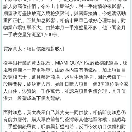
診人數高位徘徊，令外出市民減少，對一手銷情帶來影響，
期望政府盡快放寬入境檢疫限制，與國際接軌，令經濟活動
重回正軌。至於加息影響，相信市民早已做好心理準備，對
物業市場衝擊不大。由於本月一手推盤量不多，他下調全月
一手成交量預測至1,500宗。
買家黃太：項目價錢相對吸引
從事銀行業的黃太認為，MIAMI QUAY I位於啟德跑道區，環
境較停機坪一帶更寧靜，由於區內設有港鐵站，加上項目自
設穿梭巴士，兼且鄰近商場，起居生活便捷，因此考慮了一
段時間後，終決定入市。她昨日購入項目一個3房單位供全家
人自住，涉資約一千多萬元，並認為項目售價合理，具升值
潛力，希望成為下個九龍站。
面對加息，黃太表示自己與丈夫一同供款，相信即使加息仍
有能力應付。購入單位前曾到荃灣等其他地區睇樓，但認為
二手盤價錢昂貴，呎價與新盤相若，反而今次項目價錢相對