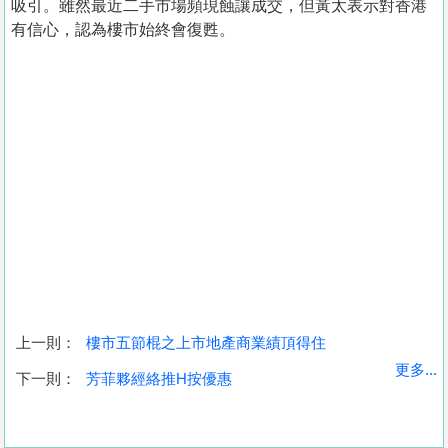
吸引。雖然最近二手市場頻現蝕讓成交，但黃太表示對香港
有信心，認為樓市始終會復甦。
上一則：
樓市五節棍之上市地產商業績頂得住
收
更多...
下一則：
芳菲夥經絡推H按優惠
藏
樓