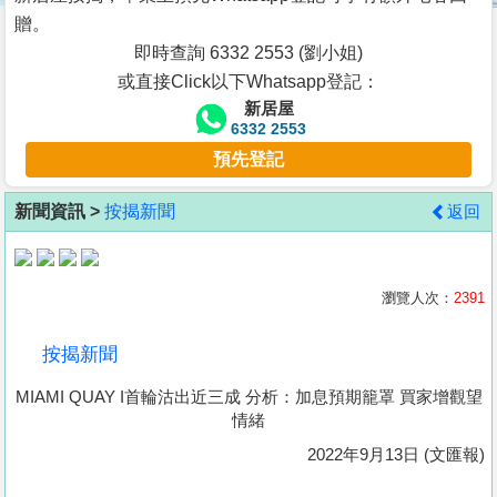
按
贈。
揭
即時查詢 6332 2553 (劉小姐)
或直接Click以下Whatsapp登記：
地
新居屋
產
6332 2553
博
預先登記
客
新聞資訊 >
按揭新聞
返回
地
產
新
瀏覽人次：
2391
聞
按揭新聞
數
MIAMI QUAY I首輪沽出近三成 分析：加息預期籠罩 買家增觀望
據
情緒
公
2022年9月13日 (文匯報)
佈