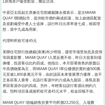
1房海景戶最受歡迎，幾近沽清。
中原亞太區副主席兼住宅部總裁陳永傑表示，是次MIAMI
QUAY I開價貼市，提供較市價約兩成折讓，加上啟德區配套
及規劃備受中產人士追捧，該行昨日出席率達七成，相當理
想，當中九成為用家。
代理料呎租可達45元
美聯住宅部行政總裁(港澳)布少明指，儘管市場受加息及疫情
等因素影響，MIAMI QUAY I入票反應不俗，昨日大批客到場
揀樓，投資客佔比約四成。他指出，本月部署推售的新盤以
中高價物業為主，而MIAMI QUAY I單位樓價折實約逾500萬
元至逾1,800多萬元不等，由於該區未來發展潛力優厚，故不
乏各區客人垂青，在該行客源中約六成為九龍區，港島及新
界區客源亦佔約四成。另外，年輕客佔該行客源比例約六
成。預料項目落成後呎租可達45元水平，租金回報不俗。
MIAMI QUAY I首輪銷售折實平均呎價23,250元、入場費