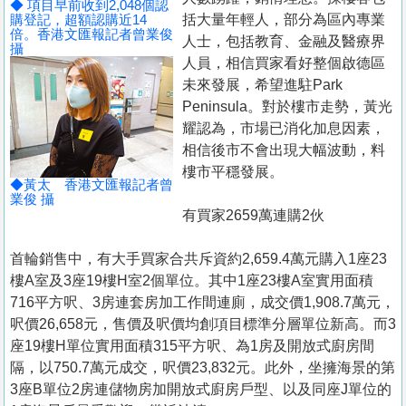
◆ 項目早前收到2,048個認
購登記，超額認購近14
括大量年輕人，部分為區內專業
倍。香港文匯報記者曾業俊
人士，包括教育、金融及醫療界
攝
人員，相信買家看好整個啟德區
未來發展，希望進駐Park
Peninsula。對於樓市走勢，黃光
耀認為，市場已消化加息因素，
相信後市不會出現大幅波動，料
樓市平穩發展。
◆黃太 香港文匯報記者曾
業俊 攝
有買家2659萬連購2伙
首輪銷售中，有大手買家合共斥資約2,659.4萬元購入1座23
樓A室及3座19樓H室2個單位。其中1座23樓A室實用面積
716平方呎、3房連套房加工作間連廁，成交價1,908.7萬元，
呎價26,658元，售價及呎價均創項目標準分層單位新高。而3
座19樓H單位實用面積315平方呎、為1房及開放式廚房間
隔，以750.7萬元成交，呎價23,832元。此外，坐擁海景的第
3座B單位2房連儲物房加開放式廚房戶型、以及同座J單位的