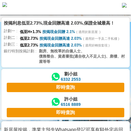
按揭利息低至2.73%,現金回贈高達 2.03%,保證全城最高！
主
計劃一
頁
低至H+1.3%
按揭現金回贈 2.1%
適用於新居屋
代
計劃二
理
低至2.73%
按揭現金回贈高達 2.03%
適用於一手及二手私樓
計劃三
搵
低至2.73%
按揭現金回贈高達 2.03%
適用於轉按套現
銀行特別按揭計劃
劏房、無稅單的自僱人士、
樓/
債務整合、資產審批(適合收入不足人士)、唐樓、村
成
屋等等
交
劉小姐
6332 2553
業
即時查詢
主
放
許小姐
6516 8889
盤
即時查詢
宅
谷
新居屋按揭，準業主預先Whatsapp登記可享有額外宅谷回