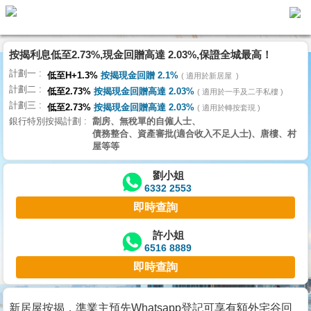
按揭利息低至2.73%,現金回贈高達 2.03%,保證全城最高！
主
計劃一
頁
低至H+1.3%
按揭現金回贈 2.1%
適用於新居屋
代
計劃二
理
低至2.73%
按揭現金回贈高達 2.03%
適用於一手及二手私樓
計劃三
搵
低至2.73%
按揭現金回贈高達 2.03%
適用於轉按套現
銀行特別按揭計劃
劏房、無稅單的自僱人士、
樓/
債務整合、資產審批(適合收入不足人士)、唐樓、村
成
屋等等
交
劉小姐
6332 2553
業
即時查詢
主
放
許小姐
6516 8889
盤
即時查詢
宅
谷
新居屋按揭，準業主預先Whatsapp登記可享有額外宅谷回