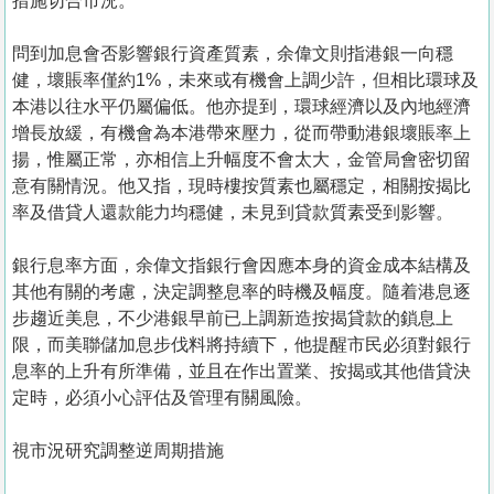
措施切合市況。
問到加息會否影響銀行資產質素，余偉文則指港銀一向穩
健，壞賬率僅約1%，未來或有機會上調少許，但相比環球及
本港以往水平仍屬偏低。他亦提到，環球經濟以及內地經濟
增長放緩，有機會為本港帶來壓力，從而帶動港銀壞賬率上
揚，惟屬正常，亦相信上升幅度不會太大，金管局會密切留
意有關情況。他又指，現時樓按質素也屬穩定，相關按揭比
率及借貸人還款能力均穩健，未見到貸款質素受到影響。
銀行息率方面，余偉文指銀行會因應本身的資金成本結構及
其他有關的考慮，決定調整息率的時機及幅度。隨着港息逐
步趨近美息，不少港銀早前已上調新造按揭貸款的鎖息上
限，而美聯儲加息步伐料將持續下，他提醒市民必須對銀行
息率的上升有所準備，並且在作出置業、按揭或其他借貸決
定時，必須小心評估及管理有關風險。
視市況研究調整逆周期措施