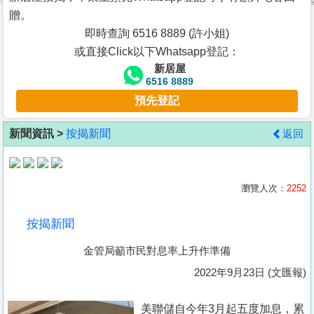
按
贈。
揭
即時查詢 6516 8889 (許小姐)
或直接Click以下Whatsapp登記：
地
新居屋
產
6516 8889
博
預先登記
客
新聞資訊 >
按揭新聞
返回
地
產
新
瀏覽人次：
2252
聞
按揭新聞
數
金管局籲市民對息率上升作準備
據
公
2022年9月23日 (文匯報)
佈
美聯儲自今年3月起五度加息，累