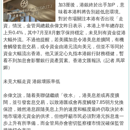
置
加3厘後，港銀終於出手加P，意
業
味着本港料將告別超低息環境。
對於市場關注本港有否出現「走
手
資」情況，金管局總裁余偉文昨日表示，本港上半年總存款
冊
上升0.4%，其中7月至8月數字保持穩定，未見到有資金從港
大幅外流。不過他提醒，若美國加息令港美息差擴闊，有機
關
會觸發套息交易，或令資金由港元流向美元，但並不等同於
於
資金大幅流出香港。他又派定心丸指本港銀行財務穩健，暫
我
看不到加息會影響銀行資產質素。香港文匯報訊（記者 馬翠
們
媚）
未見大幅走資 港銀壞賬率低
余偉文說，隨着美聯儲繼續「收水」，港美息差或再度擴
闊，並引發套息交易，以致港匯或會再度觸發7.85弱方兌換
保證，雖然港息跟隨美息上升的速度和幅度最終仍取決於本
地市場港元資金的供求，但他呼籲市民必須對港元拆息進一
步上升有所準備，而金管局亦會密切監察樓市情況確保監管