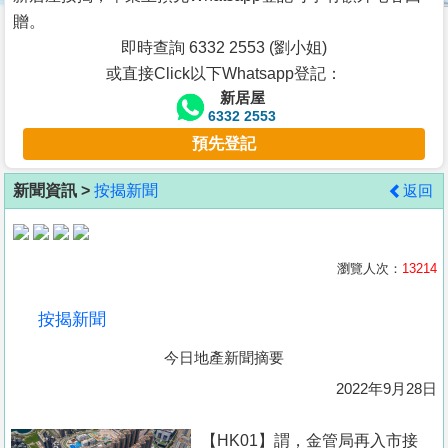
按
贈。
揭
即時查詢 6332 2553 (劉小姐)
或直接Click以下Whatsapp登記：
地
新居屋
產
6332 2553
博
預先登記
客
新聞資訊 >
按揭新聞
返回
地
產
新
瀏覽人次：
13214
聞
按揭新聞
數
今日地產新聞摘要
據
公
2022年9月28日
佈
【HK01】謂，金管局再入市接