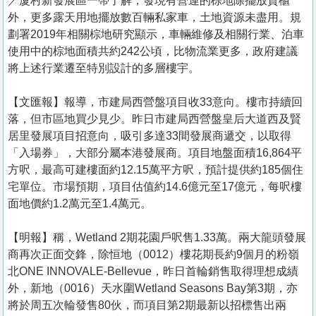
／厦村新發展區一帶了解，發現有營運的棕地除擺放貨櫃
外，更多露天用地擺放數百輛私家車，土地資源未盡用。規
劃署2019年相關棕地研究顯示，車輛維修及相關行業、泊車
使用中的棕地面積共約242公頃，比物流業更多，政府建議
將上述行業遷至特別設計的多層樓宇。
【文匯報】報導，市建局西營盤項目收33意向。樓市持續回
落，但市區地買少見少。昨日市建局西營盤皇后大道西及賢
居里發展項目招意向，吸引多達33間發展商遞交，以取得
「入場券」，大部分屬本港發展商。項目地盤面積16,864平
方呎，最高可建樓面約12.15萬平方呎，預計提供約185個住
宅單位。市場預期，項目估值約14.6億元至17億元，每呎樓
面地價約1.2萬元至1.4萬元。
【明報】稱，Wetland 2期花園戶呎售1.33萬。兩大龍頭發展
商再次正面交鋒，除恒地（0012）樓花期長約9個月的粉嶺
北ONE INNOVALE-Bellevue，昨日首輪銷售取得理想成績
外，新地（0016）天水圍Wetland Seasons Bay第3期，亦
將於周五次輪發售80伙，而項目第2期最新以招標售出兩