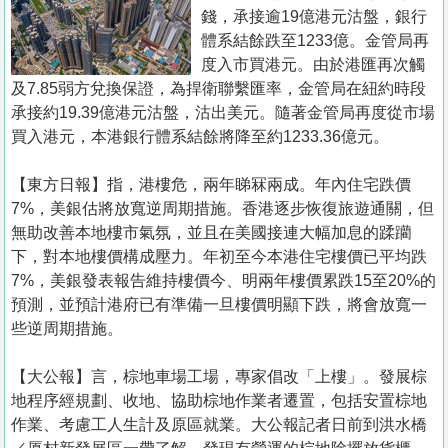
置
錢，承接逾19億港元沽盤，銀行
業
體系結餘跌至1233億。金管局再
度入市買港元。由於港匯再次觸
手
及7.85弱方兌換保證，為捍衛聯繫匯率，金管局在紐約時段
冊
承接約19.39億港元沽盤，沽出美元。隨著金管局再度從市場
買入港元，本港銀行體系結餘將降至約1233.36億元。
關
於
【東方日報】指，港樓危，兩年睇冧兩成。年內住宅跌價
我
7%，美銀估將放寬逆周期措施。香港逐步恢復旅遊通關，但
們
無助改善本地樓市氣氛，並且在美國接連大幅加息的蹂躪
下，對本地樓價構成壓力。年初至今本港住宅樓價已平均跌
7%，美銀發表報告維持樓價今、明兩年樓價累跌15至20%的
預測，並預計港府已有準備一旦樓價明顯下跌，將會放寬一
些逆周期措施。
【大公報】言，棕地車場工場，專家倡改「上樓」。發展棕
地程序經規劃、收地、協助棕地作業者遷置，包括安置棕地
作業、考慮工人生計及原區就業。大公報記者日前到洪水橋