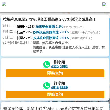
按揭利息低至2.73%,現金回贈高達 2.03%,保證全城最高！
主
計劃一
頁
低至H+1.3%
按揭現金回贈 2.1%
適用於新居屋
代
計劃二
理
低至2.73%
按揭現金回贈高達 2.03%
適用於一手及二手私樓
計劃三
搵
低至2.73%
按揭現金回贈高達 2.03%
適用於轉按套現
銀行特別按揭計劃
劏房、無稅單的自僱人士、
樓/
債務整合、資產審批(適合收入不足人士)、唐樓、村
成
屋等等
交
劉小姐
6332 2553
業
即時查詢
主
放
許小姐
6516 8889
盤
即時查詢
宅
谷
新居屋按揭，準業主預先Whatsapp登記可享有額外宅谷回