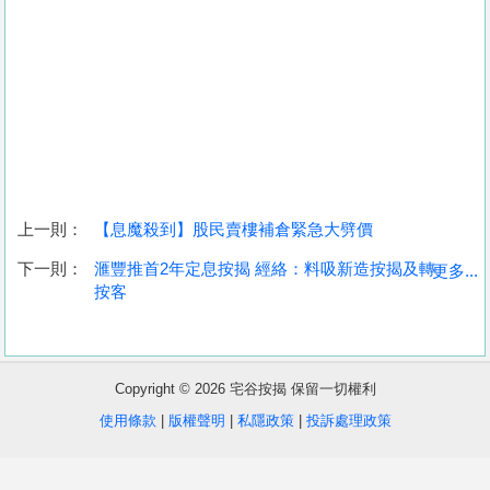
上一則：
【息魔殺到】股民賣樓補倉緊急大劈價
收
下一則：
滙豐推首2年定息按揭 經絡：料吸新造按揭及轉
更多...
按客
藏
樓
盤
Copyright © 2026 宅谷按揭 保留一切權利
繁
简
ENG
使用條款
|
版權聲明
|
私隱政策
|
投訴處理政策
體
体