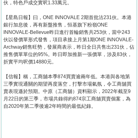
伙，特色戶成交實呎1.33萬元。
【星島日報】曰，ONE INNOVALE 2期首批沽231伙。本港
銀行加息後，再有新盤推售，恒基旗下粉嶺ONE
INNOVALE-Bellevue昨日進行首輪銷售共253伙，當中243
伙以發價單形式發售，項目承接上月第1期ONE INNOVALE-
Archway銷售旺勢，發展商表示，昨日全日共售出231伙，佔
推售價單單位的95%。昨日即加推新一張價單，涉及83伙，
折實平均呎價14880元。
【信報】稱，工商舖本季874買賣逾兩年低。本港與各地第
三季實現通關的期望再度落空，打擊市場氣氛，令工商舖買
賣表現遜於預期。中原（工商舖）資料顯示，2022年截至9
月22日的第三季，市場共錄得約874宗工商舖買賣個案，為
自2020年第二季後逾2年時間的最低紀錄。