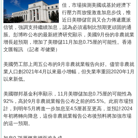
置
佳，市場揣測美國或基於經濟下
業
行壓力而放慢激進加息步伐，惟
近日美聯儲官員又合力傳遞鷹派
手
信號，強調支持繼續加息，認為必須遏制比預期更頑固的通
冊
脹。彭博昨公布的最新經濟研究顯示，美國9月份的非農就業
增長超預期，增加了美聯儲11月加息0.75厘的可能性。香港
關
文匯報訊 （記者 岑健樂）
於
我
美國勞工部上周五公布的9月非農就業報告向好。儘管非農就
們
業人口創2021年4月以來最小增幅，但失業率重回2020年1月
以來新低。
美國聯邦基金利率顯示，11月美聯儲加息0.75厘的可能性為
92%，高於9月非農就業報告公布之前的85.5%。此前市場預
計，到明年5月將進一步加息至4.5厘甚至更高，並預計2024
年初將轉向降息，這份非農就業報告公布後預料將加強市場
的這一預期。