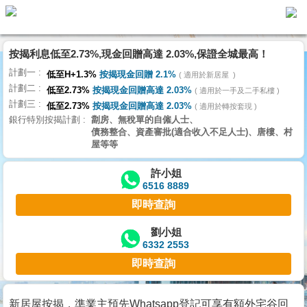
按揭利息低至2.73%,現金回贈高達 2.03%,保證全城最高！
主
計劃一
頁
低至H+1.3%
按揭現金回贈 2.1%
適用於新居屋
代
計劃二
理
低至2.73%
按揭現金回贈高達 2.03%
適用於一手及二手私樓
計劃三
搵
低至2.73%
按揭現金回贈高達 2.03%
適用於轉按套現
銀行特別按揭計劃
劏房、無稅單的自僱人士、
樓/
債務整合、資產審批(適合收入不足人士)、唐樓、村
成
屋等等
交
許小姐
6516 8889
業
即時查詢
主
放
劉小姐
6332 2553
盤
即時查詢
宅
谷
新居屋按揭，準業主預先Whatsapp登記可享有額外宅谷回