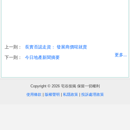
上一則：
長實否認走資： 發展商價啱就賣
收
更多...
下一則：
今日地產新聞摘要
藏
樓
盤
Copyright © 2026 宅谷按揭 保留一切權利
繁
简
ENG
使用條款
|
版權聲明
|
私隱政策
|
投訴處理政策
體
体