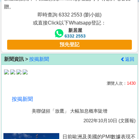
按
贈。
揭
即時查詢 6332 2553 (劉小姐)
或直接Click以下Whatsapp登記：
地
新居屋
產
6332 2553
博
預先登記
客
新聞資訊 >
按揭新聞
返回
地
產
新
瀏覽人次：
1430
聞
按揭新聞
數
美聯儲頻「放鷹」 大幅加息概率陡增
據
公
2022年10月10日 (文匯報)
佈
日前歐洲及美國的PMI數據表現不