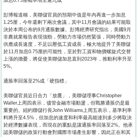
加息0.75厘概率增至逾九成
彭博報道稱，美聯儲官員的預期中值是年內再進一步加息
1.25厘，今年還剩下兩次會議，其中11月會議的結果可能取
決於本周公布的9月通脹數據。彭博經濟研究指出，美國9月
非農就業報告表現強勁，勞動力市場仍然緊張，同時勞動力
供應成長速度，不足以壓低工資成長，極大地提升了美聯儲
於11月加息0.75厘的可能性，至於對工資和物價螺旋式交替
上漲的擔憂，將促使美聯儲加息直到2023年，推動利率升至
5%。
通脹率回落至2%成「硬指標」
美聯儲官員近日合力「放鷹」，美聯儲理事Christopher
Waller上周四表示，儘管金融市場動盪，但戰勝通脹仍是最
重要的。紐約聯儲行長John Williams上周五表示，基準利率
料將升至4.5%，但加息的速度和利率最高能達到多少將取決
於經濟數據表現，而現在的重點是讓通脹率回落至2%。他承
認美聯儲的政策行動會對國際市場產生影響，因此正在和其