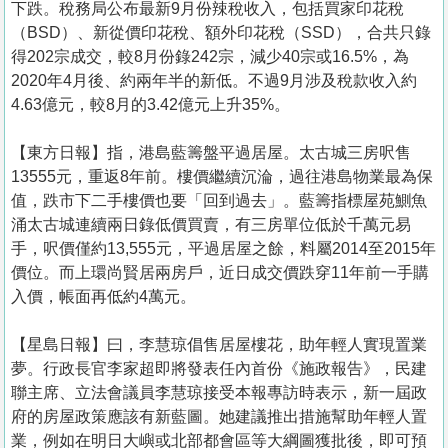
下跌。稅務局公布最新9月份辣稅收入，包括買家印花稅
（BSD）、新從價印花稅、額外印花稅（SSD），合共只錄
得202宗成交，較8月份錄242宗，減少40宗或16.5%，為
2020年4月後、約兩年半的新低。不過9月涉及稅款收入約
4.63億元，較8月的3.42億元上升35%。
【東方日報】指，港島藍籌盤平過居屋。太古城三房呎售
13555元，重返8年前。樓價繼續沉淪，過往港島物業最為保
值，跌市下二手樓價也要「回到過去」。藍籌指標屋苑鰂魚
涌太古城連續兩日錄低價買賣，有三房單位低於千萬元易
手，呎價僅約13,555元，平過居屋之餘，料屬2014至2015年
價位。而上環尚賢居兩房戶，近日成交價跌穿11年前一手購
入價，帳面再低約4萬元。
【星島日報】曰，李慧琼倡售居屋樓花，助年輕人實現置業
夢。行政長官李家超即將發表任內首份《施政報告》，民建
聯主席、立法會議員李慧琼接受本報專訪時表示，新一屆政
府的房屋政策應該有新藍圖。她建議推出措施幫助年輕人置
業，例如在明日大嶼或北部都會區等大綱圖獲批後，即可預