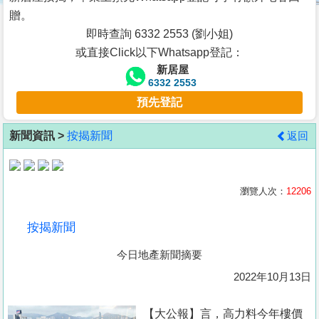
按
贈。
揭
即時查詢 6332 2553 (劉小姐)
或直接Click以下Whatsapp登記：
地
新居屋
產
6332 2553
博
預先登記
客
新聞資訊 >
按揭新聞
返回
地
產
新
瀏覽人次：
12206
聞
按揭新聞
數
今日地產新聞摘要
據
公
2022年10月13日
佈
【大公報】言， 高力料今年樓價