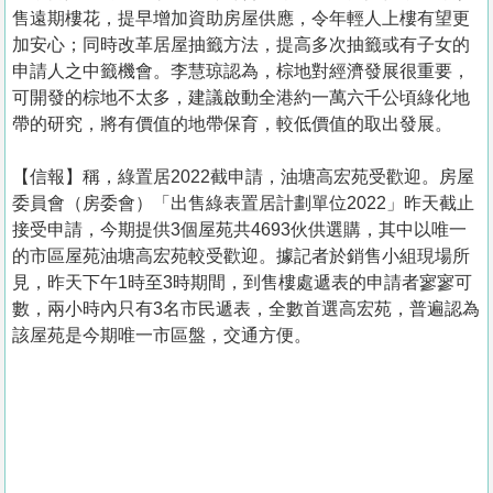
售遠期樓花，提早增加資助房屋供應，令年輕人上樓有望更
加安心；同時改革居屋抽籤方法，提高多次抽籤或有子女的
申請人之中籤機會。李慧琼認為，棕地對經濟發展很重要，
可開發的棕地不太多，建議啟動全港約一萬六千公頃綠化地
帶的研究，將有價值的地帶保育，較低價值的取出發展。
【信報】稱，綠置居2022截申請，油塘高宏苑受歡迎。房屋
委員會（房委會）「出售綠表置居計劃單位2022」昨天截止
接受申請，今期提供3個屋苑共4693伙供選購，其中以唯一
的市區屋苑油塘高宏苑較受歡迎。據記者於銷售小組現場所
見，昨天下午1時至3時期間，到售樓處遞表的申請者寥寥可
數，兩小時內只有3名市民遞表，全數首選高宏苑，普遍認為
該屋苑是今期唯一市區盤，交通方便。