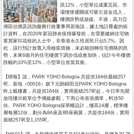
置
跌12%，小型單位成重災區。市
業
場憧憬通關或可吸引資金流入，
樓價跌勢或放緩。不過，高力亞
手
洲區估價及諮詢服務行政董事周若瑜說，據土地註冊處的統
冊
計資料，在2020年新冠肺炎疫情爆發前，在需要繳納住宅物
業買家印花稅的人士中，非香港永久性居民只佔5.7%。因
關
此，該行預計放寬入境檢疫措施，未必能扭轉住宅價格的跌
於
勢，未來6個月的住宅樓價下調步伐或會加快，估計今年樓價
我
跌幅約10%至12%，小型單位首當其衝。
們
【晴報】說，PARK YOHO Bologna 共提供164伙最細257
呎。新地（00016）旗下元朗錦田北PARK YOHO Bologna
昨上載樓書，共提供164伙，實用面積257呎起，今日率先開
放現樓示範單位予傳媒參觀，下周公布首張價單，料涉50
伙。PARK YOHO Bologna採單幢設計，樓高14層，標準樓
層每層12伙，劃分為8A座及8B座兩翼，共提供164伙，實用
面積257呎至1,155呎。