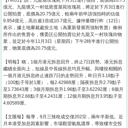
【HK01】謂，九龍塘玫瑰苑下月3日進行強拍，底價為20.75
億元。九龍塘又一村低密度屋苑玫瑰苑，將定於下月3日進行
公開拍賣，底價為20.75億元，較兩年前申請強拍時的估值
9.954億元，高出逾1倍或10.7億元。據仲量聯行昨（12日）
表示，據土地審裁處按土地（為重新發展而強制售賣）條例
所作出的售賣令，獲委託公開拍賣位於九龍又一村玫瑰街物
業，並定於今年11月3日（星期四）下午2時半進行公開拍
賣，物業底價為20.75億元。
【明報】稱，1個月港元拆息回升，終止7日跌勢。港元拆息
繼續全面向上，短線及中長線拆息均見升幅。與樓按相關的
一個月港元拆息終止連跌7日的走勢回升，昨日升3.18點子
（100點子等於1厘），報2.42988厘；隔夜拆息升2.79點子
至1.73643厘；3個月期拆息升1.96點子至3.62292厘；6個月
期拆息升2.66點子至4.2431厘；12個月期拆息升3.95點子至
4.60589厘。
【文匯報】報導，9月三辣稅成交僅202宗，兩年半新低。近
月本港受加息因素影響，市場觀望氣氛濃厚，導致樓市交投