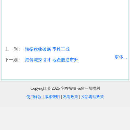
上一則：
辣招稅收破底 季挫三成
收
更多...
下一則：
港傳減辣引才 地產股逆市升
藏
樓
盤
Copyright © 2026 宅谷按揭 保留一切權利
繁
简
ENG
使用條款
|
版權聲明
|
私隱政策
|
投訴處理政策
體
体