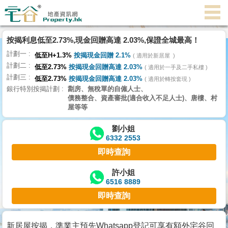
按揭利息低至2.73%,現金回贈高達 2.03%,保證全城最高！
主
計劃一
頁
低至H+1.3%
按揭現金回贈 2.1%
適用於新居屋
代
計劃二
低至2.73%
按揭現金回贈高達 2.03%
理
適用於一手及二手私樓
計劃三
搵
低至2.73%
按揭現金回贈高達 2.03%
適用於轉按套現
銀行特別按揭計劃
劏房、無稅單的自僱人士、
樓/
債務整合、資產審批(適合收入不足人士)、唐樓、村
成
屋等等
交
劉小姐
6332 2553
業
即時查詢
主
放
許小姐
6516 8889
盤
即時查詢
宅
谷
新居屋按揭，準業主預先Whatsapp登記可享有額外宅谷回