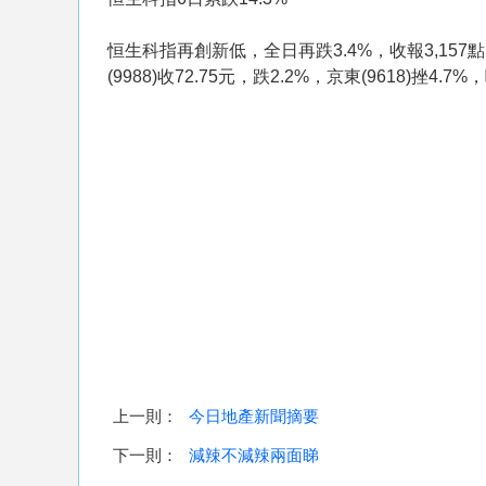
恒生科指再創新低，全日再跌3.4%，收報3,157點
(9988)收72.75元，跌2.2%，京東(9618)挫
上一則：
今日地產新聞摘要
下一則：
減辣不減辣兩面睇