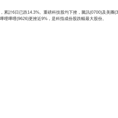
，累計6日已跌14.3%。重磅科技股均下挫，騰訊(0700)及美團(3
4.7%，嗶哩嗶哩(9626)更挫近9%，是科指成份股跌幅最大股份。