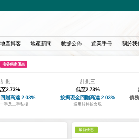
地產博客
地產新聞
數據公佈
置業手冊
關於我
宅谷獨家優惠
計劃二
計劃三
至2.73%
低至2.73%
回贈高達 2.03%
按揭現金回贈高達 2.03%
債務
一手及二手私樓
適用於轉按套現
最新優惠