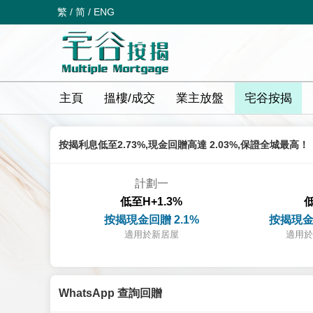
繁
/
简
/
ENG
主頁
搵樓/成交
業主放盤
宅谷按揭
按揭利息低至2.73%,現金回贈高達 2.03%,保證全城最高！
計劃一
低至H+1.3%
低
按揭現金回贈 2.1%
按揭現金
適用於新居屋
適用於
WhatsApp 查詢回贈