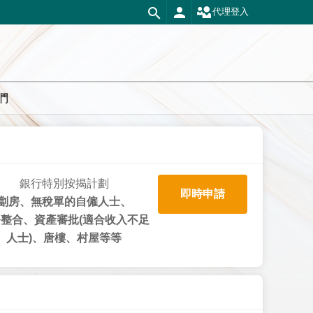
代理登入
們
銀行特別按揭計劃
即時申請
劏房、無稅單的自僱人士、
整合、資產審批(適合收入不足
人士)、唐樓、村屋等等