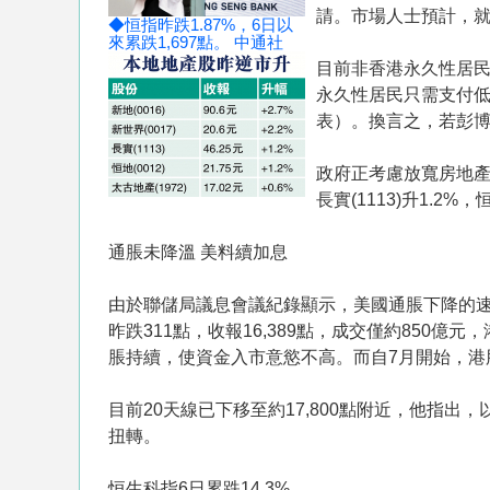
請。市場人士預計，
◆恒指昨跌1.87%，6日以
來累跌1,697點。 中通社
目前非香港永久性居民
永久性居民只需支付低
表）。換言之，若彭
政府正考慮放寬房地產稅
長實(1113)升1.2
通脹未降溫 美料續加息
由於聯儲局議息會議紀錄顯示，美國通脹下降的
昨跌311點，收報16,389點，成交僅約850
脹持續，使資金入市意慾不高。而自7月開始，港
目前20天線已下移至約17,800點附近，他指
扭轉。
恒生科指6日累跌14.3%