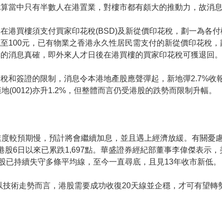
就算當中只有半數人在港置業，對樓市都有頗大的推動力，故消
在港買樓須支付買家印花稅(BSD)及新從價印花稅，劃一為各付
至100元，已有物業之香港永久性居民需支付的新從價印花稅，
博的消息真確，即外來人才日後在港買樓的買家印花稅可獲退回
和簽證的限制，消息令本港地產股應聲彈起，新地彈2.7%收報90
%，恒地(0012)亦升1.2%，但整體而言仍受港股的跌勢而限制升幅。
速度較預期慢，預計將會繼續加息，並且遇上經濟放緩。有關憂慮
億元，港股6日以來已累跌1,697點。華盛證券經紀部董事李偉傑表
股已持續失守多條平均線，至今一直尋底，且見13年收市新低。
出，以技術走勢而言，港股需要成功收復20天線並企穩，才可有望