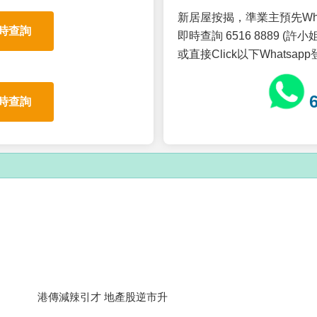
新居屋按揭，準業主預先Wh
時查詢
即時查詢 6516 8889 (許小姐
或直接Click以下Whatsap
時查詢
港傳減辣引才 地產股逆市升