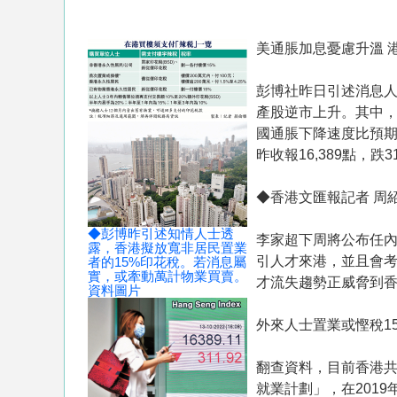
美通脹加息憂慮升溫 港
彭博社昨日引述消息人
產股逆市上升。其中，新
國通脹下降速度比預期
昨收報16,389點，跌
◆香港文匯報記者 周
◆彭博昨引述知情人士透
李家超下周將公布任內
露，香港擬放寬非居民置業
引人才來港，並且會
者的15%印花稅。若消息屬
實，或牽動萬計物業買賣。
才流失趨勢正威脅到
資料圖片
外來人士置業或慳稅1
翻查資料，目前香港
就業計劃」，在2019