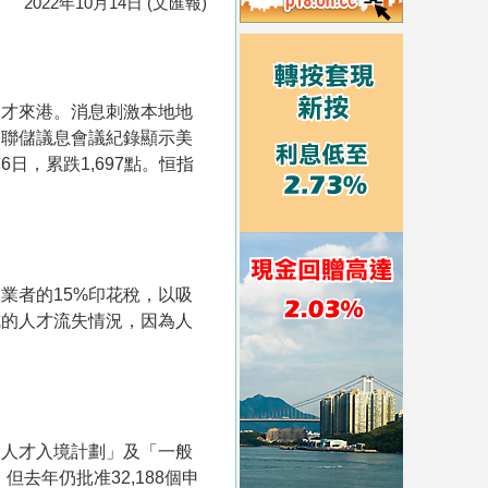
2022年10月14日 (文匯報)
人才來港。消息刺激本地地
，美聯儲議息會議紀錄顯示美
，累跌1,697點。恒指
業者的15%印花稅，以吸
成的人才流失情況，因為人
秀人才入境計劃」及「一般
但去年仍批准32,188個申