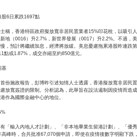
股6日累跌1697點
士稱，香港特區政府擬放寬非居民置業者15%印花稅，以吸引
地（0016）升2.7%，新世界發展（0017）升2.2%。不過
慢，預計將繼續加息，經濟將放緩。美息憂慮拖累港股昨連跌第6日
311點或1.87%，成交亦縮至約850億元。
紹基
首份施政報告，彭博昨引述知情人士透露，香港擬放寬非居民置
考慮放寬簽證的限制。分析認為，此舉旨在設法遏制因疫情而造
香港作為國際金融中心的地位。
5%
共有「輸入內地人才計劃」、「非本地畢業生留港計劃」、「優
年高峰時，合共批准67,070個申請，即使在疫情後數字明顯下跌，