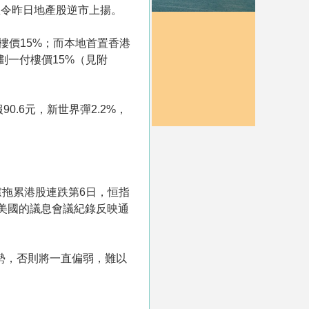
息令昨日地產股逆市上揚。
樓價15%；而本地首置香港
劃一付樓價15%（見附
。
.6元，新世界彈2.2%，
拖累港股連跌第6日，恒指
示，美國的議息會議紀錄反映通
轉勢，否則將一直偏弱，難以