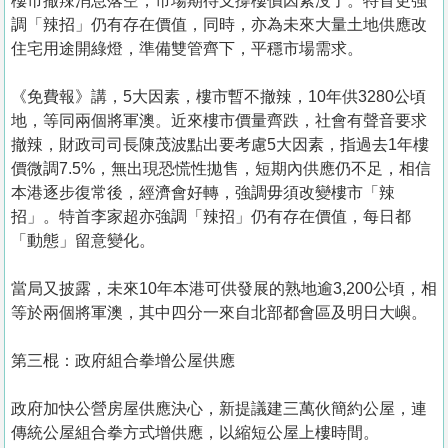
樓市撤辣消息落空，市場期待支撐樓價因素沒了。特首更強
調「辣招」仍有存在價值，同時，亦為未來大量土地供應改
住宅用途開綠燈，準備雙管齊下，平穩市場需求。
《免費報》講，5大因素，樓市暫不撤辣，10年供3280公頃
地，等同兩個將軍澳。近來樓市價量齊跌，社會有聲音要求
撤辣，財政司司長陳茂波點出要考慮5大因素，指過去1年樓
價微調7.5%，無出現恐慌性拋售，短期內供應仍不足，相信
本港逐步復常後，經濟會好轉，強調毋須改變樓市「辣
招」。特首李家超亦強調「辣招」仍有存在價值，每日都
「動態」留意變化。
當局又披露，未來10年本港可供發展的熟地逾3,200公頃，相
等於兩個將軍澳，其中四分一來自北部都會區及明日大嶼。
第三棍：政府組合拳增公屋供應
政府加快公營房屋供應決心，新提議建三萬伙簡約公屋，連
傳統公屋組合拳方式增供應，以縮短公屋上樓時間。