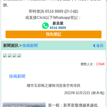
按
贈。
揭
即時查詢 6516 8889 (許小姐)
或直接Click以下Whatsapp登記：
地
新居屋
產
6516 8889
博
預先登記
客
新聞資訊 >
按揭新聞
返回
地
產
新
瀏覽人次：
17648
聞
按揭新聞
數
樓市五節棍之撤辣消息落空有排跌
據
公
2022年10月22日 (林木地)
佈
第一棍：新界新盤價越來越低