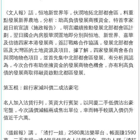
《文人報》話，恒地新世界等，伙潤地拓北部都會區，料重
點發展新界農地，分析：助高負債發展商獲資金。特首李家
超日前宣讀《施政報告》，明言繼續推動發展北部都會區計
劃，翌日國企內房股華潤置地即分別與恒地、新世界、嘉華
及信德四家本港發展商，簽訂戰略合作協議，發展北部都會
區及大灣區的土地資源及項目。據了解，四家發展商會各自
與潤地物色項目，並首先集中北部都會區發展。有分析員認
為，今次合作有助坐擁資金的發展商物色機會，亦有利高負
債的發展商取得融資啟動北都區發展。
第五棍：銀行家減叫價二成沽豪宅
名人加入沽貨行列，英資大行賓架，以同廈二手低價沽出豪
宅盤，今次議價減幅兩成售出單位，幸而轉手較購入價仍升
值近千六萬。
《搵銀報》講，「渣打一姐」2580萬沽樂翠台，帳面賺1590