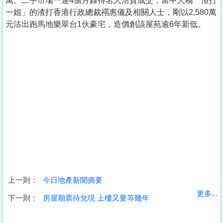
萬。二手市場一連4個月錄得名人沽貨成交，當中人稱「渣打
一姐」的渣打香港行政總裁禤惠儀及相關人士，剛以2,580萬
元沽出跑馬地樂翠台1伙豪宅，造價創該屋苑逾6年新低。
上一則：
今日地產新聞摘要
收
更多...
下一則：
房屋期票待兌現 上樓又要等幾年
藏
樓