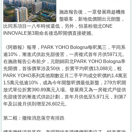
置
業
施政報告後，一眾發展商趁機推
盤吸客，新地低價開出元朗盤，
手
比同系項目一八年時候還低，另外，恒基粉嶺北ONE
冊
INNOVALE第3期命名後迅即開價直接硬撼。
關
《阿爺報》報導，PARK YOHO Bologna每呎萬三，平同系
於
逾10%，漸進式供款先甜後苦，一房複式首年月供5971元。
我
在施政報告公布前夕，元朗錦田北PARK YOHO Bologna率
們
先開價，首張價單涉及50伙，折實平均呎價13,088元，較
PARK YOHO系列其他期數近月二手平均成交呎價約1.4萬至
1.5萬元低逾10%，成為今年開盤呎價最低新盤，279方呎開
放式單位折實390.89萬元入場。發展商又為一房複式戶提供
先甜後苦的漸進式供款計劃，首年月供低至5,971元，到第7
年及以後月供則增至26,602元。
第二棍：撤辣消息落空有排跌