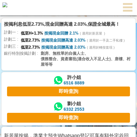
代
理
按揭利息低至2.73%,現金回贈高達 2.03%,保證全城最高！
主
計劃一
頁
低至H+1.3%
按揭現金回贈 2.1%
適用於新居屋
計劃二
低至2.73%
按揭現金回贈高達 2.03%
適用於一手及二手私樓
計劃三
搵
低至2.73%
按揭現金回贈高達 2.03%
適用於轉按套現
銀行特別按揭計劃
劏房、無稅單的自僱人士、
樓/
債務整合、資產審批(適合收入不足人士)、唐樓、村
成
屋等等
交
許小姐
6516 8889
業
即時查詢
主
放
劉小姐
6332 2553
盤
即時查詢
宅
谷
新居屋按揭，準業主預先Whatsapp登記可享有額外宅谷回