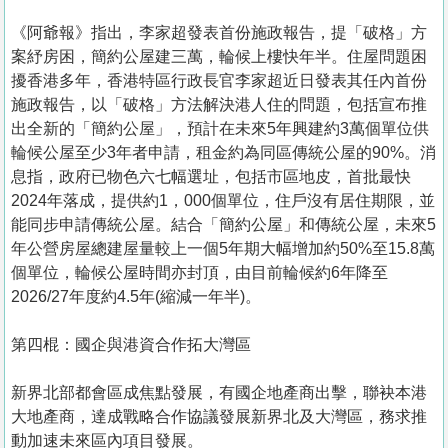
《阿爺報》指出，李家超發表首份施政報告，提「破格」方
案紓房困，簡約公屋建三萬，輪候上樓快年半。住屋問題困
擾香港多年，香港特區行政長官李家超近日發表其任內首份
施政報告，以「破格」方法解決港人住的問題，包括宣布推
出全新的「簡約公屋」，預計在未來5年興建約3萬個單位供
輪候公屋至少3年者申請，租金約為同區傳統公屋的90%。消
息指，政府已物色六七幅選址，包括市區地皮，首批最快
2024年落成，提供約1，000個單位，住戶沒有居住期限，並
能同步申請傳統公屋。結合「簡約公屋」和傳統公屋，未來5
年公營房屋總建屋量較上一個5年期大幅增加約50%至15.8萬
個單位，輪候公屋時間亦封頂，由目前輪候約6年降至
2026/27年度約4.5年(縮減一年半)。
第四棍：國企與港資合作拓大灣區
新界北部都會區成焦點發展，有國企地產商出擊，聯袂本港
大地產商，達成戰略合作協議發展新界北及大灣區，務求推
動加速未來區內項目發展。