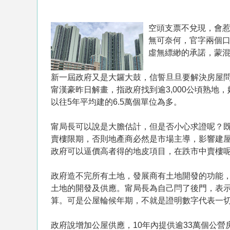
空頭支票不兌現，會
無可奈何，官字兩個
虛無縹緲的承諾，蒙
新一屆政府又是大鑼大鼓，信誓旦旦要解決房屋
甯漢豪昨日解畫，指政府找到逾3,000公頃熟地
以往5年平均建的6.5萬個單位為多。
甯局長可以說是大膽估計，但是否小心求證呢？
賣樓限期，否則地產商必然是市場主導，影響建
政府可以逼價高者得的地皮項目，在跌市中賣樓
政府造不完所有土地，發展商有土地開發的功能
土地的開發及供應。甯局長為自己閂了後門，表
算。可是公屋輪候年期，不就是證明數字代表一切
政府說增加公屋供應，10年內提供逾33萬個公營房