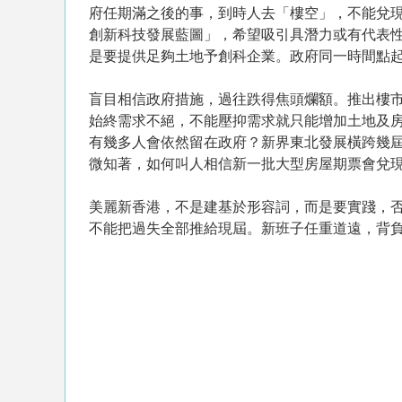
府任期滿之後的事，到時人去「樓空」，不能兌
創新科技發展藍圖」，希望吸引具潛力或有代表
是要提供足夠土地予創科企業。政府同一時間點
盲目相信政府措施，過往跌得焦頭爛額。推出樓
始終需求不絕，不能壓抑需求就只能增加土地及
有幾多人會依然留在政府？新界東北發展橫跨幾
微知著，如何叫人相信新一批大型房屋期票會兌
美麗新香港，不是建基於形容詞，而是要實踐，
不能把過失全部推給現屆。新班子任重道遠，背