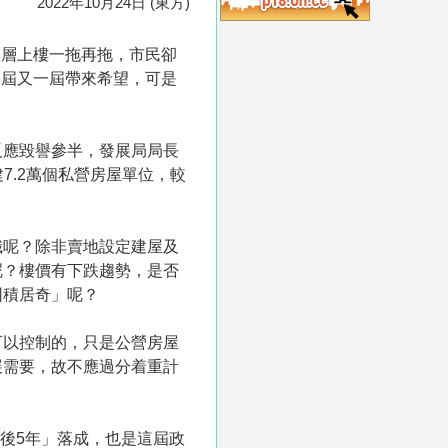
2022年10月24日 (東方)
基層上樓一拖再拖，市民卻
一屆又一屆帶來希望，可是
反應毀譽參半，發展局局長
7.2萬個私營房屋單位，較
識呢？除非賣地設定建屋及
呢？樓價有下跌趨勢，是否
囤積居奇」呢？
可以控制的，只是公營房屋
展需要，故不應過分着重計
「後5年」落成，也是這屆政