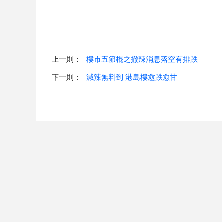
上一則：
樓市五節棍之撤辣消息落空有排跌
下一則：
減辣無料到 港島樓愈跌愈甘