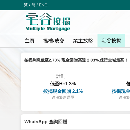
繁
/
简
/
ENG
主頁
搵樓/成交
業主放盤
宅谷按揭
按揭利息低至2.73%,現金回贈高達 2.03%,保證全城最高！
計劃一
低至H+1.3%
低
按揭現金回贈 2.1%
按揭現金
適用於新居屋
適用於
WhatsApp 查詢回贈