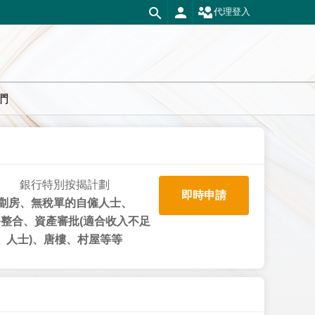
代理登入
們
銀行特別按揭計劃
即時申請
劏房、無稅單的自僱人士、
整合、資產審批(適合收入不足
人士)、唐樓、村屋等等