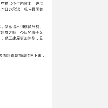
，亦提出今年內推出「香港
東昨日亦承認，現時最困難
車，儲蓄追不到樓價升勢。
數建成之時，今日的班子又
論，動工建屋更加無期，見
多問題都是前朝積累下來，
。