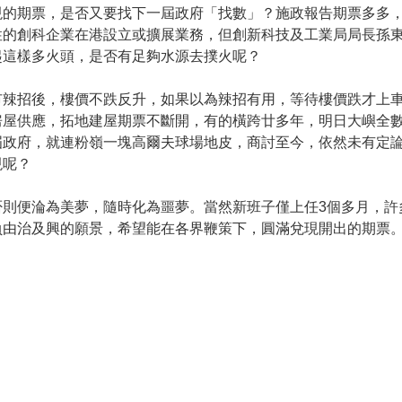
現的期票，是否又要找下一屆政府「找數」？施政報告期票多多
性的創科企業在港設立或擴展業務，但創新科技及工業局局長孫
起這樣多火頭，是否有足夠水源去撲火呢？
市辣招後，樓價不跌反升，如果以為辣招有用，等待樓價跌才上
房屋供應，拓地建屋期票不斷開，有的橫跨廿多年，明日大嶼全
屆政府，就連粉嶺一塊高爾夫球場地皮，商討至今，依然未有定
現呢？
否則便淪為美夢，隨時化為噩夢。當然新班子僅上任3個多月，許
負由治及興的願景，希望能在各界鞭策下，圓滿兌現開出的期票