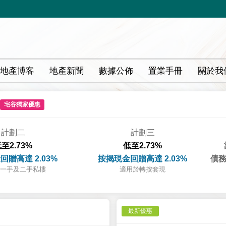
地產博客
地產新聞
數據公佈
置業手冊
關於我
宅谷獨家優惠
計劃二
計劃三
至2.73%
低至2.73%
回贈高達 2.03%
按揭現金回贈高達 2.03%
債務
一手及二手私樓
適用於轉按套現
最新優惠