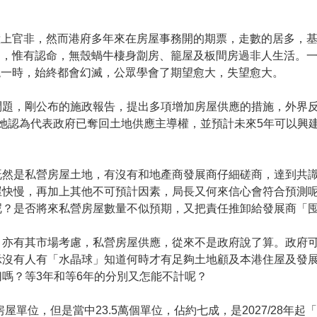
惹上官非，然而港府多年來在房屋事務開的期票，走數的居多，
口，惟有認命，無殼蝸牛棲身劏房、籠屋及板間房過非人生活。
混一時，始終都會幻滅，公眾學會了期望愈大，失望愈大。
問題，剛公布的施政報告，提出多項增加房屋供應的措施，外界
，她認為代表政府已奪回土地供應主導權，並預計未來5年可以興建
既然是私營房屋土地，有沒有和地產商發展商仔細磋商，達到共
屋快慢，再加上其他不可預計因素，局長又何來信心會符合預測
呢？是否將來私營房屋數量不似預期，又把責任推卸給發展商「
，亦有其市場考慮，私營房屋供應，從來不是政府說了算。政府
示沒有人有「水晶球」知道何時才有足夠土地顧及本港住屋及發
嗎？等3年和等6年的分別又怎能不計呢？
屋單位，但是當中23.5萬個單位，佔約七成，是2027/28年起