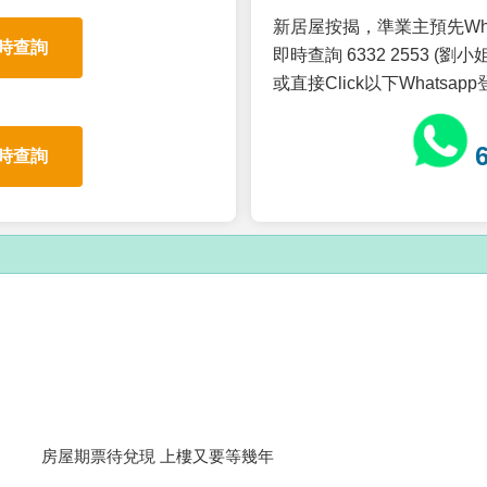
新居屋按揭，準業主預先Wh
時查詢
即時查詢 6332 2553 (劉小姐
或直接Click以下Whatsap
時查詢
房屋期票待兌現 上樓又要等幾年