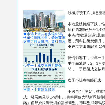
股樓持續下跌 加息窒
本港股樓持續下跌，
尾在第3季已升至1.
◆市場上合共有多達4.5萬
中)新盤數量超過3萬
伙單位排隊開售，發展商推
應，預料往後幾個月
盤壓力與日俱增。資料圖片
◆香港文匯報記者 顏
疫情影響下，今年一
乎全面凍結，2、3月
今年一手成交量按月變化
間，一手新盤成交按
次季小陽春轉眼已去
市場上主要新盤貨源
不過自7月開始，樓市
成。發展商見狀亦變陣，8月時兩個大型新界新
熱」僅限於銀碼較細的新界新盤，市區盤或銀碼