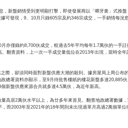
加息，新盤銷情受到更明顯打擊，即使發展商以「唧牙膏」式推盤
可發現，9、10月只錄605宗及約346宗成交，一手銷情每況
月亦僅錄約8,700伙成交，較過去5年平均每年1.7萬伙的一手
高。翻查資料，上一次一手成交量低位在2013年出現，當時全年註
慾之際，卻須同時面對新盤供應大潮的殺到。據房屋局上周公布
地政總署資料亦顯示，至9月待批售樓紙的樓花新盤多達20,88
3個新盤供應來源合共就多達4.5萬伙，為近年新高。
數量高居2萬伙水平以上，為廿多年來首見。翻查地政總署數據，對
，而2003年至2021年的18年間則未出現過單月高過2萬個單