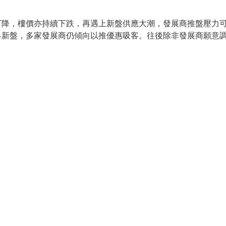
下降，樓價亦持續下跌，再遇上新盤供應大潮，發展商推盤壓力
界新盤，多家發展商仍傾向以推優惠吸客。往後除非發展商願意
。