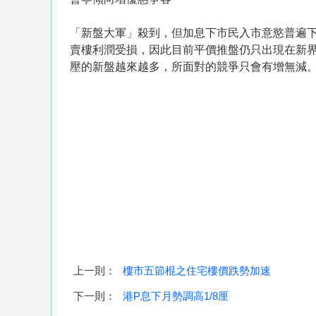
「新盤大軍」殺到，但加息下市民入市意慾普遍
賣樓利潤受損，因此目前平價推盤仍只出現在新
壓的新盤越來越多，所面對的競爭只會有增無減
上一則：
樓市五節棍之住宅樓價跌勢加速
下一則：
港P息下月勢調高1/8厘