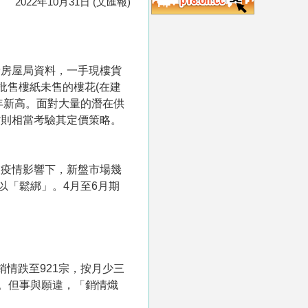
2022年10月31日 (文匯報)
新房屋局資料，一手現樓貨
批售樓紙未售的樓花(在建
年新高。面對大量的潛在供
貨則相當考驗其定價策略。
波疫情影響下，新盤市場幾
以「鬆綁」。4月至6月期
情跌至921宗，按月少三
。但事與願違，「銷情熾