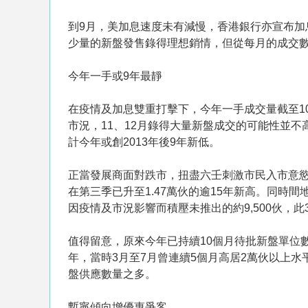
到9月，美加息速度未有減慢，香港銀行亦宣布
少量的新盤發售錄得理想銷情，但從每月的成交數據
今年一手或9年最靜
在疫情及加息雙重打擊下，今年一手成交量截至10
市況，11、12月錄得大量新盤成交的可能性並不
計今年或創2013年後9年新低。
正當發展商面對跌市，扭盡六壬刺激市民入市意
在第三季已升至1.47萬伙的逾15年新高。同時間
因疫情及市況影響而積壓未推出的約9,500伙，此
值得留意，原來今年已持續10個月待批新盤單位
年，當時3月至7月曾連續5個月高居2萬伙以上水平
盤供應數量之多。
暫寧傾向增優惠爭客