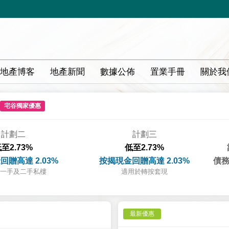
地產博客
地產新聞
數據公佈
置業手冊
關於我
宅谷獨家優惠
計劃二
計劃三
至2.73%
低至2.73%
回贈高達 2.03%
按揭現金回贈高達 2.03%
債務
一手及二手私樓
適用於轉按套現
最新優惠