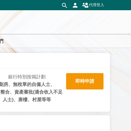
代理登入
們
銀行特別按揭計劃
即時申請
劏房、無稅單的自僱人士、
整合、資產審批(適合收入不足
人士)、唐樓、村屋等等