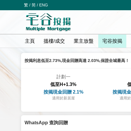
繁
/
简
/
ENG
主頁
搵樓/成交
業主放盤
宅谷按揭
按揭利息低至2.73%,現金回贈高達 2.03%,保證全城最高！
計劃一
低至H+1.3%
低
按揭現金回贈 2.1%
按揭現金
適用於新居屋
適用於
WhatsApp 查詢回贈