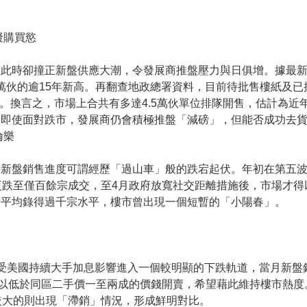
礙購買慾
惟此時卻撞正新盤供應大潮，令發展商推盤壓力與日俱增。據最
47萬伙的逾15年新高。再翻查地政總署資料，目前待批售樓紙及已
個。換言之，市場上合共有多達4.5萬伙單位排隊開售，估計為近
，即使面對跌市，發展商仍會積極推盤「減磅」，但能否成功去
倫樂
手新盤銷售進度可謂經歷「過山車」般的跌宕起伏。年初在第五
更跌至僅百餘宗成交，至4月政府放寬社交距離措施後，市場才得
月平均錄得過千宗水平，樓市曾出現一個短暫的「小陽春」。
受美國持續大手加息影響進入一個較明顯的下跌軌道，當月新盤銷
盤以低於同區二手價一至兩成的價錢開賣，希望藉此維持樓市熱度
較大的則出現「滯銷」情況，形成鮮明對比。