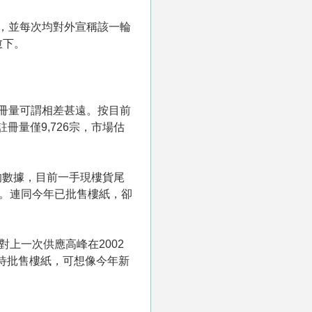
，並每次均對外宣稱該一輪
愈下。
註冊量可謂相差甚遠。按目前
冊量僅9,726宗，市場估
的數據，目前一手現樓貨尾
5伙。連同今年已批售樓紙，卻
上一次供應高峰在2002
位待批售樓紙，可想像今年新