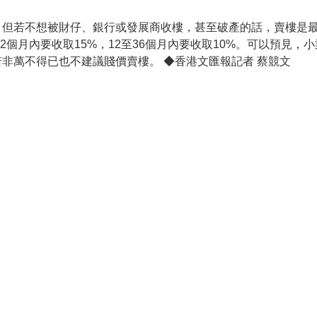
，但若不想被財仔、銀行或發展商收樓，甚至破產的話，賣樓是最
12個月內要收取15%，12至36個月內要收取10%。可以預見
非萬不得已也不建議賤價賣樓。 ◆香港文匯報記者 蔡競文