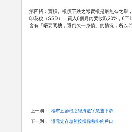
第四招：賣樓。樓價下跌之際賣樓是最無奈之舉
印花稅（SSD），買入6個月內要收取20%，6至
會有「唔要間樓，還倒欠一身債」的情況，所以若
上一則：
樓市五節棍之經濟數字急速下滑
下一則：
港元定存息勝按揭儲蓄掛鈎戶口