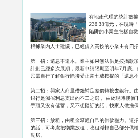
有地產代理的統計數據
236.38億元，在
陷阱的小業主怎樣自
根據業內人士建議，已經借入高按的小業主有四
第一招：還息不還本。業主如果無法供足按揭款項
計劃已經多次展期，最新申請限期至明年7月底
民需自行了解銀行除接受正常七成按揭的「還息
第二招：與家人商量借錢補足差價轉按去銀行。由於
銀行是減省利息支出的不二之選 。由於現時樓價
手頭又沒有儲蓄，又不想撻訂的話，找家人做擔
第三招：放租，由租金幫輕自己的供款壓力。這
的話，可考慮把物業放租，收租減輕自己部分供
劏房。