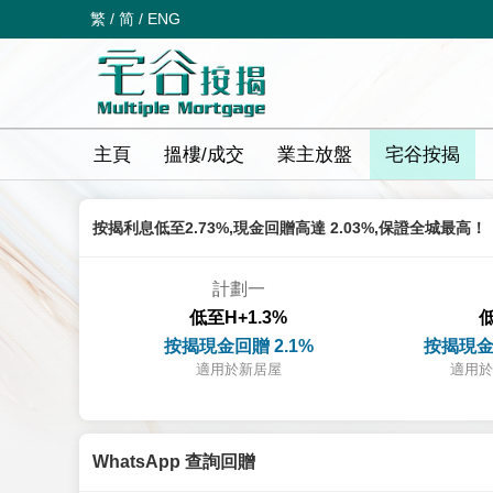
繁
/
简
/
ENG
主頁
搵樓/成交
業主放盤
宅谷按揭
按揭利息低至2.73%,現金回贈高達 2.03%,保證全城最高！
計劃一
低至H+1.3%
低
按揭現金回贈 2.1%
按揭現金
適用於新居屋
適用於
WhatsApp 查詢回贈