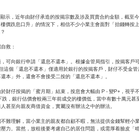
顯示，近年由財仔承造的按揭宗數及涉及買賣合約金額，截至今年
現時「樓價跌息口升」的情況下，相信不少小業主會面對「抬錢轉
救？
招自救：
，可向銀行申請「還息不還本」。根據金管局指引，按揭客戶可
。但這個「還息不還本」僅適用於銀行的按揭客戶，財仔不受金管
不還本」外，還會不會接受二按的「還息不還本」。
財仔按揭的「蜜月期」結束，按息會大幅由 P - 變P+，視乎不
下跌，銀行估價會較兩三年前成交的樓價低，當中有數十萬元甚
保人甚至向親友商借資金，實屬沒有辦法之中的辦法。
招不難理解，當小業主的親友都自顧不暇，無法提供金錢幫輕小
樓壓力。當然，放租後要考慮自己的居住問題，或需厚着臉皮「