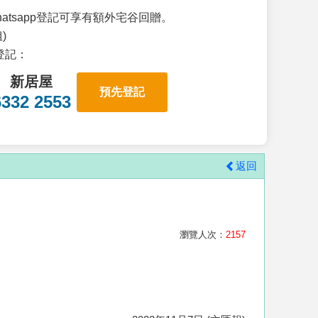
atsapp登記可享有額外宅谷回贈。
)
p登記：
新居屋
預先登記
6332 2553
返回
瀏覽人次：
2157