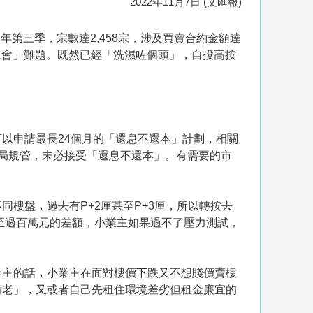
2022年11月7日 (文匯報)
第三季，宗數達2,458宗，涉及買賣合約金額達
按上會」難題。既然已經「洗濕咗個頭」，自投高按
以申請最長24個月的「還息不還本」計劃，相關
局規管，未必接受「還息不還本」。有需要的市
同樓盤，過去有P+2厘甚至P+3厘，所以轉按去
至過百萬元的差額，小業主如果過不了壓力測試，
業主的話，小業主在面對樓價下跌又不想賤價賣樓
啃老」，又或者自己先租住環境差劣但租金廉宜的