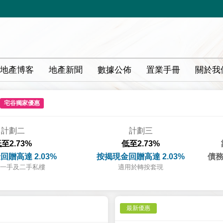
地產博客
地產新聞
數據公佈
置業手冊
關於我
宅谷獨家優惠
計劃二
計劃三
至2.73%
低至2.73%
回贈高達 2.03%
按揭現金回贈高達 2.03%
債務
一手及二手私樓
適用於轉按套現
最新優惠