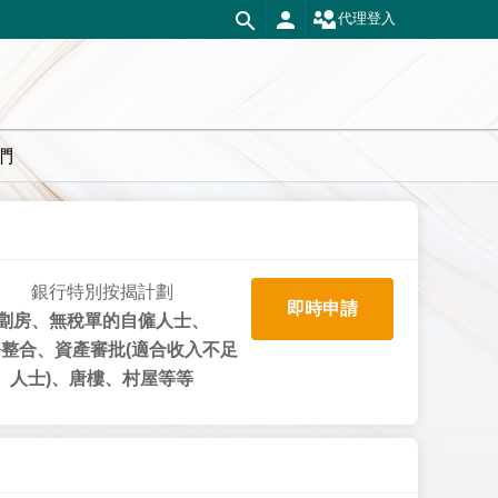
代理登入
們
銀行特別按揭計劃
即時申請
劏房、無稅單的自僱人士、
整合、資產審批(適合收入不足
人士)、唐樓、村屋等等