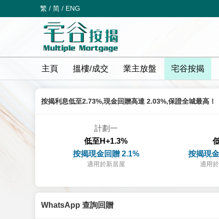
繁
/
简
/
ENG
主頁
搵樓/成交
業主放盤
宅谷按揭
按揭利息低至2.73%,現金回贈高達 2.03%,保證全城最高！
計劃一
低至H+1.3%
低
按揭現金回贈 2.1%
按揭現金
適用於新居屋
適用於
WhatsApp 查詢回贈