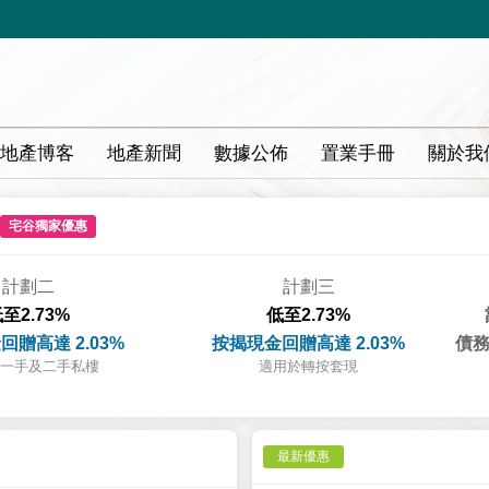
地產博客
地產新聞
數據公佈
置業手冊
關於我
宅谷獨家優惠
計劃二
計劃三
至2.73%
低至2.73%
回贈高達 2.03%
按揭現金回贈高達 2.03%
債務
一手及二手私樓
適用於轉按套現
最新優惠