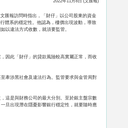
2022年11月8日 (文匯報)
港文匯報訪問時指出，「財仔」以公司股東的資金
銀行體系的穩定性。他認為，樓價出現波動，導致
例如以違法方式收數，就須要監管。
慮，因此「財仔」的貸款風險較高實屬正常，而收
甚至牽涉黑社會及違法行為。監管要求與金管局對
益，這是與財務公司的最大分別。至於銀主盤宗數
，一旦出現潛在隱憂影響銀行穩定性，就要隨時應