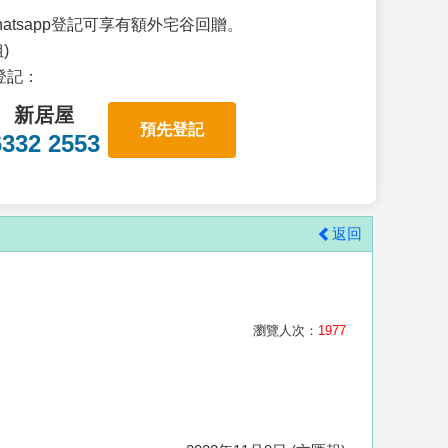
atsapp登記可享有額外宅谷回贈。
)
p登記：
新居屋
預先登記
6332 2553
返回
瀏覽人次：
1977