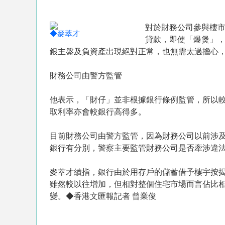
對於財務公司參與樓
◆麥萃才
貸款，即使「爆煲」
銀主盤及負資產出現絕對正常，也無需太過擔心
財務公司由警方監管
他表示，「財仔」並非根據銀行條例監管，所以
取利率亦會較銀行高得多。
目前財務公司由警方監管，因為財務公司以前涉
銀行有分別，警察主要監管財務公司是否牽涉違
麥萃才續指，銀行由於用存戶的儲蓄借予樓宇按
雖然較以往增加，但相對整個住宅市場而言佔比
變。◆香港文匯報記者 曾業俊