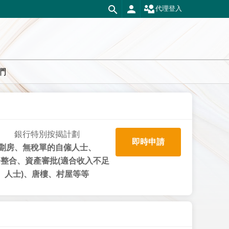
代理登入
們
銀行特別按揭計劃
即時申請
劏房、無稅單的自僱人士、
整合、資產審批(適合收入不足
人士)、唐樓、村屋等等