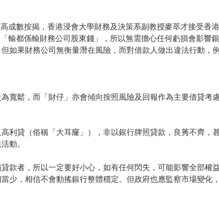
市高成數按揭，香港浸會大學財務及決策系副教授麥萃才接受香
，「輸都係輸財務公司股東錢」，所以無需擔心任何虧損會影響
，但如果財務公司無衡量潛在風險，而對借款人做出違法行動，
較為寬鬆，而「財仔」亦會傾向按照風險及回報作為主要借貸考
及高利貸（俗稱「大耳窿」），非以銀行牌照貸款，良莠不齊，
法活動。
揭貸款者，所以一定要好小心，如有任何閃失，可能影響全部權
相當少，相信不會動搖銀行整體穩定。但政府也應監察市場變化