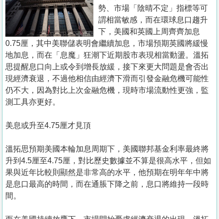
置
勢、市場「陰晴不定」指標等可
業
謂相當敏感，而在環球息口趨升
下，美國和英國上周齊齊加息
手
0.75厘，其中美聯儲表明會繼續加息，市場預期英國將緩慢
冊
地加息，而在「息魔」狂潮下近期股市表現相當動盪。溫拓
思提醒息口向上或令到增長放緩，接下來更大問題是會否出
關
現經濟衰退，不過他相信由經濟下滑而引發金融危機可能性
於
仍不大，因為對比上次金融危機，現時市場流動性更強，監
我
測工具亦更好。
們
美息或升至4.75厘才見頂
溫拓思預期美國本輪加息周期下，美國聯邦基金利率最終將
升到4.5厘至4.75厘，對比歷史數據並不算是很高水平，但如
果與近年比較則顯然是非常高的水平，他預期在明年年中將
是息口最高的時間，而在通脹下降之前，息口將維持一段時
間。