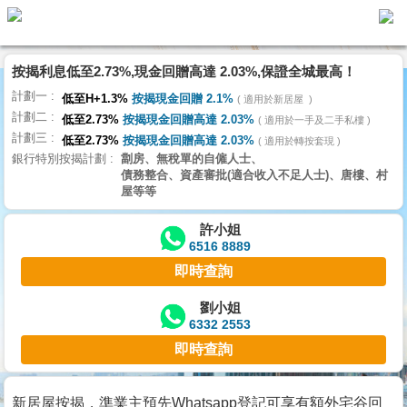
按揭利息低至2.73%,現金回贈高達 2.03%,保證全城最高！
主
計劃一
頁
低至H+1.3%
按揭現金回贈 2.1%
適用於新居屋
代
計劃二
理
低至2.73%
按揭現金回贈高達 2.03%
適用於一手及二手私樓
計劃三
搵
低至2.73%
按揭現金回贈高達 2.03%
適用於轉按套現
銀行特別按揭計劃
劏房、無稅單的自僱人士、
樓/
債務整合、資產審批(適合收入不足人士)、唐樓、村
成
屋等等
交
許小姐
6516 8889
業
即時查詢
主
放
劉小姐
6332 2553
盤
即時查詢
宅
谷
新居屋按揭，準業主預先Whatsapp登記可享有額外宅谷回