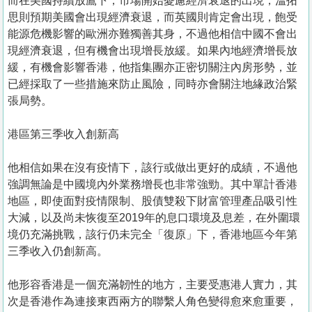
而在美國持續放鷹下，市場開始憂慮經濟衰退的出現，溫拓
思則預期美國會出現經濟衰退，而英國則肯定會出現，飽受
能源危機影響的歐洲亦難獨善其身，不過他相信中國不會出
現經濟衰退，但有機會出現增長放緩。如果內地經濟增長放
緩，有機會影響香港，他指集團亦正密切關注內房形勢，並
已經採取了一些措施來防止風險，同時亦會關注地緣政治緊
張局勢。
港區第三季收入創新高
他相信如果在沒有疫情下，該行或做出更好的成績，不過他
強調無論是中國境內外業務增長也非常強勁。其中單計香港
地區，即使面對疫情限制、股債雙殺下財富管理產品吸引性
大減，以及尚未恢復至2019年的息口環境及息差，在外圍環
境仍充滿挑戰，該行仍未完全「復原」下，香港地區今年第
三季收入仍創新高。
他形容香港是一個充滿韌性的地方，主要受惠港人實力，其
次是香港作為連接東西兩方的聯繫人角色變得愈來愈重要，