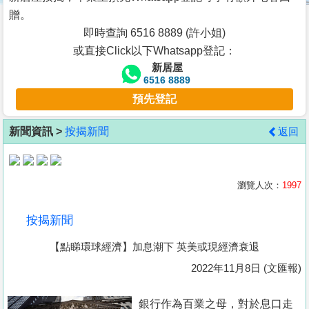
按
贈。
揭
即時查詢 6516 8889 (許小姐)
或直接Click以下Whatsapp登記：
地
新居屋
產
6516 8889
博
預先登記
客
新聞資訊 >
按揭新聞
返回
地
產
新
瀏覽人次：
1997
聞
按揭新聞
數
【點睇環球經濟】加息潮下 英美或現經濟衰退
據
公
2022年11月8日 (文匯報)
佈
銀行作為百業之母，對於息口走