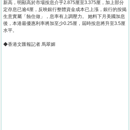
新高，明顯高於市場按息介乎2.875厘至3.375厘，加上部分
定存息已逾4厘，反映銀行整體資金成本已上漲，銀行的按揭
生意實屬「蝕住做」，息率有上調壓力。 她料下月美國加息
後，本港最優惠利率將加至少0.25厘，屆時按息將升至3.5厘
水平。
◆香港文匯報記者 馬翠媚