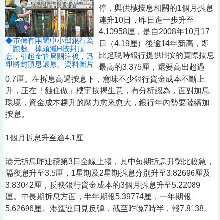
置
停，與供樓按息相關的1個月拆息
業
連升10日，昨日進一步升至
4.10958厘，是自2008年10月17
手
◆市傳有兩間中小型銀行為
日（4.19厘）後逾14年新高，即
冊
「跑數」掉頭減H按封頂
比起現時銀行提供H按的實際按息
息，引起金管局關注後，迅
即將封頂息還原。資料圖片
最高的3.375厘，還要高出超過
關
0.7厘。在拆息高過按息下，意味不少銀行資金成本不斷上
於
升，正在「蝕住做」樓宇按揭生意，有分析認為，面對加息
我
環境，資金成本趨升的壓力愈來愈大，銀行年內勢要陸續加
們
按息。
1個月拆息升至逾4.1厘
港元拆息昨連續第3日全線上揚，其中短期拆息升勢比較急，
隔夜息升至3.5厘，1星期及2星期拆息分別升至3.82696厘及
3.83042厘，反映銀行資金成本的3個月拆息升至5.22089
厘。中長期拆息方面，半年期報5.39774厘，一年期報
5.62696厘。港匯連日見反彈，截至昨晚7時半，報7.8138。