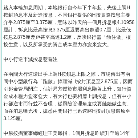
踏入本輪加息周期，本地銀行自今年下半年起，先後上調H
按封頂息率及新造按息，不同銀行提供的H按實際按息主要
介乎2.875厘至3.375厘，意味以昨天的一個月拆息報4.10958
厘計，拆息比最高按息3.375厘還要高出超過0.7厘，比最低
按息2.875厘差距甚至高達1.2厘，反映銀行需「蝕住做」樓
按生意，以及所承受的資金成本壓力亦愈來愈大。
中小行逆市減按息惹關注
在兩間大行連環出手上調H按鎖息上限之際，市場傳出有兩
間中小型銀行為「跑數」掉頭減H按封頂息至2.875厘，因而
引起金管局關注，估計局方鑑於市場利息顯著上升，銀行資
金成本壓力愈來愈大，有大行也要相應上調按息，但有中小
行卻逆市而行並不合理，從風險管理角度或要蝕錢做生意。
而在消息曝光後，據悉兩間銀行已迅速將H按封頂息還原至
3.125厘。
中原按揭董事總經理王美鳳指，1個月拆息昨續升至逾14年