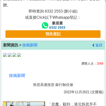
按
贈。
揭
即時查詢 6332 2553 (劉小姐)
或直接Click以下Whatsapp登記：
地
新居屋
產
6332 2553
博
預先登記
客
新聞資訊 >
按揭新聞
返回
地
產
新
瀏覽人次：
2066
聞
按揭新聞
數
拆息高過按息 銀行蝕住做
據
公
2022年11月26日 (文匯報)
佈
「息魔」殺到，港元拆息升不