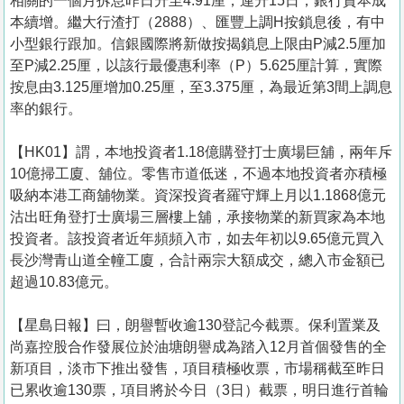
相關的一個月拆息昨日升至4.91厘，連升15日，銀行資本成
本續增。繼大行渣打（2888）、匯豐上調H按鎖息後，有中
小型銀行跟加。信銀國際將新做按揭鎖息上限由P減2.5厘加
至P減2.25厘，以該行最優惠利率（P）5.625厘計算，實際
按息由3.125厘增加0.25厘，至3.375厘，為最近第3間上調息
率的銀行。
【HK01】謂，本地投資者1.18億購登打士廣場巨舖，兩年斥
10億掃工廈、舖位。零售市道低迷，不過本地投資者亦積極
吸納本港工商舖物業。資深投資者羅守輝上月以1.1868億元
沽出旺角登打士廣場三層樓上舖，承接物業的新買家為本地
投資者。該投資者近年頻頻入市，如去年初以9.65億元買入
長沙灣青山道全幢工廈，合計兩宗大額成交，總入市金額已
超過10.83億元。
【星島日報】曰，朗譽暫收逾130登記今截票。保利置業及
尚嘉控股合作發展位於油塘朗譽成為踏入12月首個發售的全
新項目，淡市下推出發售，項目積極收票，市場稱截至昨日
已累收逾130票，項目將於今日（3日）截票，明日進行首輪