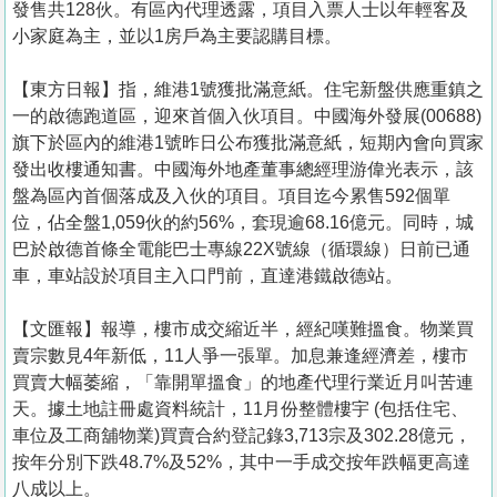
發售共128伙。有區內代理透露，項目入票人士以年輕客及
小家庭為主，並以1房戶為主要認購目標。
【東方日報】指，維港1號獲批滿意紙。住宅新盤供應重鎮之
一的啟德跑道區，迎來首個入伙項目。中國海外發展(00688)
旗下於區內的維港1號昨日公布獲批滿意紙，短期內會向買家
發出收樓通知書。中國海外地產董事總經理游偉光表示，該
盤為區內首個落成及入伙的項目。項目迄今累售592個單
位，佔全盤1,059伙的約56%，套現逾68.16億元。同時，城
巴於啟德首條全電能巴士專線22X號線（循環線）日前已通
車，車站設於項目主入口門前，直達港鐵啟德站。
【文匯報】報導，樓市成交縮近半，經紀嘆難搵食。物業買
賣宗數見4年新低，11人爭一張單。加息兼逢經濟差，樓市
買賣大幅萎縮，「靠開單搵食」的地產代理行業近月叫苦連
天。據土地註冊處資料統計，11月份整體樓宇 (包括住宅、
車位及工商舖物業)買賣合約登記錄3,713宗及302.28億元，
按年分別下跌48.7%及52%，其中一手成交按年跌幅更高達
八成以上。