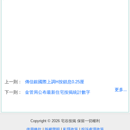
上一則：
傳信銀國際上調H按鎖息0.25厘
收
更多...
下一則：
金管局公布最新住宅按揭統計數字
藏
樓
盤
Copyright © 2026 宅谷按揭 保留一切權利
繁
简
ENG
使用條款
|
版權聲明
|
私隱政策
|
投訴處理政策