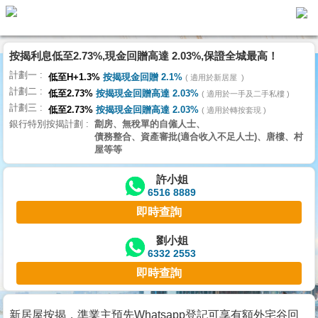
按揭利息低至2.73%,現金回贈高達 2.03%,保證全城最高！
主
計劃一
頁
低至H+1.3%
按揭現金回贈 2.1%
適用於新居屋
代
計劃二
理
低至2.73%
按揭現金回贈高達 2.03%
適用於一手及二手私樓
計劃三
搵
低至2.73%
按揭現金回贈高達 2.03%
適用於轉按套現
銀行特別按揭計劃
劏房、無稅單的自僱人士、
樓/
債務整合、資產審批(適合收入不足人士)、唐樓、村
成
屋等等
交
許小姐
6516 8889
業
即時查詢
主
放
劉小姐
6332 2553
盤
即時查詢
宅
谷
新居屋按揭，準業主預先Whatsapp登記可享有額外宅谷回