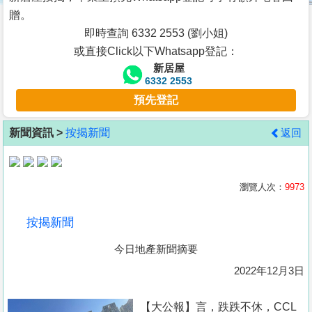
按
贈。
揭
即時查詢 6332 2553 (劉小姐)
或直接Click以下Whatsapp登記：
地
新居屋
產
6332 2553
博
預先登記
客
新聞資訊 >
按揭新聞
返回
地
產
新
瀏覽人次：
9973
聞
按揭新聞
數
今日地產新聞摘要
據
公
2022年12月3日
佈
【大公報】言， 跌跌不休，CCL