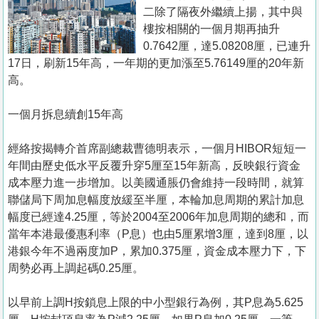
置
二除了隔夜外繼續上揚，其中與
業
樓按相關的一個月期再抽升
0.7642厘，達5.08208厘，已連升
手
17日，刷新15年高，一年期的更加漲至5.76149厘的20年新
冊
高。
關
一個月拆息續創15年高
於
我
經絡按揭轉介首席副總裁曹德明表示，一個月HIBOR短短一
們
年間由歷史低水平反覆升穿5厘至15年新高，反映銀行資金
成本壓力進一步增加。以美國通脹仍會維持一段時間，就算
聯儲局下周加息幅度放緩至半厘，本輪加息周期的累計加息
幅度已經達4.25厘，等於2004至2006年加息周期的總和，而
當年本港最優惠利率（P息）也由5厘累增3厘，達到8厘，以
港銀今年不過兩度加P，累加0.375厘，資金成本壓力下，下
周勢必再上調起碼0.25厘。
以早前上調H按鎖息上限的中小型銀行為例，其P息為5.625