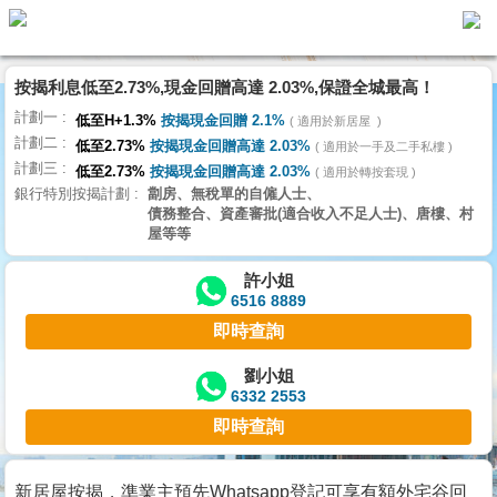
按揭利息低至2.73%,現金回贈高達 2.03%,保證全城最高！
主
計劃一
頁
低至H+1.3%
按揭現金回贈 2.1%
適用於新居屋
代
計劃二
理
低至2.73%
按揭現金回贈高達 2.03%
適用於一手及二手私樓
計劃三
搵
低至2.73%
按揭現金回贈高達 2.03%
適用於轉按套現
銀行特別按揭計劃
劏房、無稅單的自僱人士、
樓/
債務整合、資產審批(適合收入不足人士)、唐樓、村
成
屋等等
交
許小姐
6516 8889
業
即時查詢
主
放
劉小姐
6332 2553
盤
即時查詢
宅
谷
新居屋按揭，準業主預先Whatsapp登記可享有額外宅谷回