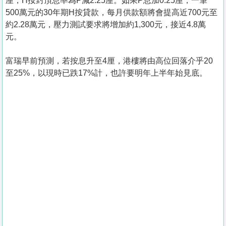
厘，H按封頂息率為P減2.25厘。如果P息加0.25厘，一筆
500萬元的30年期H按貸款，每月供款額將會提高近700元至
約2.28萬元，壓力測試要求將增加約1,300元，接近4.8萬
元。
富瑞早前預測，若按息升至4厘，港樓將由高位回落介乎20
至25%，以現時已跌17%計，也許要明年上半年始見底。