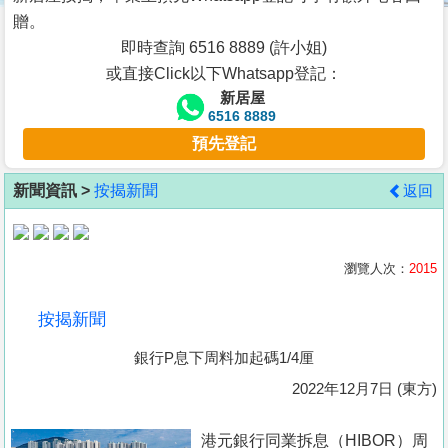
按
贈。
揭
即時查詢 6516 8889 (許小姐)
或直接Click以下Whatsapp登記：
地
新居屋
產
6516 8889
博
預先登記
客
新聞資訊 >
按揭新聞
返回
地
產
新
瀏覽人次：
2015
聞
按揭新聞
數
銀行P息下周料加起碼1/4厘
據
公
2022年12月7日 (東方)
佈
港元銀行同業拆息（HIBOR）周