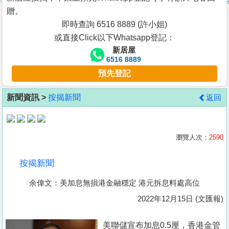
按
贈。
揭
即時查詢 6516 8889 (許小姐)
或直接Click以下Whatsapp登記：
地
新居屋
產
6516 8889
博
預先登記
客
新聞資訊 >
按揭新聞
返回
地
產
新
瀏覽人次：
2590
聞
按揭新聞
數
余偉文：美加息無損港金融穩定 港元拆息料處高位
據
公
2022年12月15日 (文匯報)
佈
美聯儲宣布加息0.5厘，香港金管