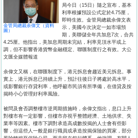
置
局今日（15日）隨之宣布，基本
業
利率根據預設公式定於4.75厘，
即時生效。金管局總裁余偉文表
手
金管局總裁余偉文（資料
示，美國今次決定一如市場預
冊
圖）
期，美聯儲全年共加息7次，合共
4.25厘。他指出，美加息周期未完結，利率見頂水平或上
關
調，但不影響香港貨幣金融穩定、聯匯制度行之有效。大公
於
文匯全媒體報道
我
們
余偉文又稱，在聯匯制度下，港元拆息會趨近美元拆息。事
實上，港元拆息已持續上升，預計往後日子將處於高水平，
或影響銀行存貸利率，他呼籲市民須有所準備，在借貸及按
揭時小心管理好利率風險。
被問及會否調整樓市逆周期措施時，余偉文指出，息口上升
對樓市有一定影響，但樓市亦視乎整體經濟、土地供求、失
業率等因素。樓市下調對承造高成數按揭的人士會有些影
響，但這些人一般是銀行職員或承造按揭保險的買家，部分