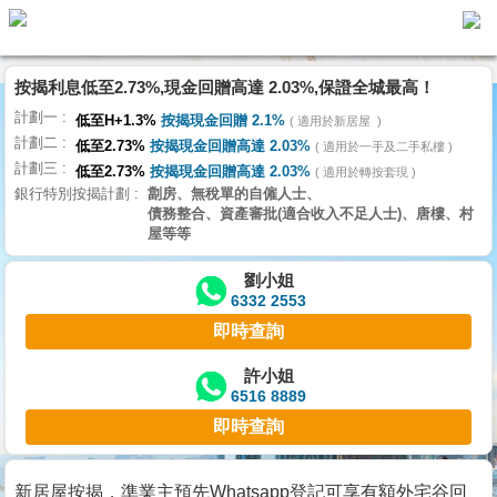
按揭利息低至2.73%,現金回贈高達 2.03%,保證全城最高！
主
計劃一
頁
低至H+1.3%
按揭現金回贈 2.1%
適用於新居屋
代
計劃二
理
低至2.73%
按揭現金回贈高達 2.03%
適用於一手及二手私樓
計劃三
搵
低至2.73%
按揭現金回贈高達 2.03%
適用於轉按套現
銀行特別按揭計劃
劏房、無稅單的自僱人士、
樓/
債務整合、資產審批(適合收入不足人士)、唐樓、村
成
屋等等
交
劉小姐
6332 2553
業
即時查詢
主
放
許小姐
6516 8889
盤
即時查詢
宅
谷
新居屋按揭，準業主預先Whatsapp登記可享有額外宅谷回