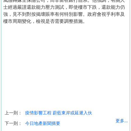
風險轉嫁至保險公司，而非留在銀行體系。他強調，有關人
士經過嚴謹還款能力壓力測試，即使樓市下跌，還款能力仍
強，見不到對按揭壞賬率有何特別影響。政府會視乎利率及
樓市周期變化，檢視是否需要調整措施。
上一則：
疫情影響工程 蔚藍東岸或延遲入伙
收
更多...
下一則：
今日地產新聞摘要
藏