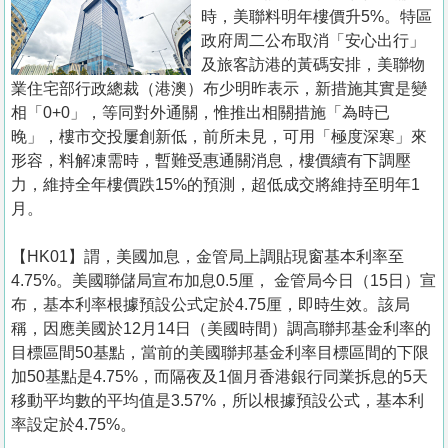
置
時，美聯料明年樓價升5%。特區
業
政府周二公布取消「安心出行」
及旅客訪港的黃碼安排，美聯物
手
業住宅部行政總裁（港澳）布少明昨表示，新措施其實是變
冊
相「0+0」，等同對外通關，惟推出相關措施「為時已
晚」，樓市交投屢創新低，前所未見，可用「極度深寒」來
關
形容，料解凍需時，暫難受惠通關消息，樓價續有下調壓
於
力，維持全年樓價跌15%的預測，超低成交將維持至明年1
我
月。
們
【HK01】謂，美國加息，金管局上調貼現窗基本利率至
4.75%。美國聯儲局宣布加息0.5厘， 金管局今日（15日）宣
布，基本利率根據預設公式定於4.75厘，即時生效。該局
稱，因應美國於12月14日（美國時間）調高聯邦基金利率的
目標區間50基點，當前的美國聯邦基金利率目標區間的下限
加50基點是4.75%，而隔夜及1個月香港銀行同業拆息的5天
移動平均數的平均值是3.57%，所以根據預設公式，基本利
率設定於4.75%。