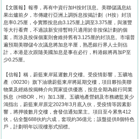
【文匯報】報導，再有中資行加H按封頂息。美聯儲議息結
果出爐前夕，市傳建行亞洲上調拆息按揭計劃（H按）封頂
息率0.25厘，令實際按息由3.125厘上調至3.375厘，與滙豐
等大行看齊，不過該新安排暫時只適用於非按保計劃的個
案，而涉及按保個案則會維持舊有3.125厘的封頂息。市場普
遍預期美聯儲今次議息將加息半厘，熟悉銀行界人士則估
計，本港是次跟隨美國加息是事在必行，料港銀將再加P至
少0.25厘。
【信報】稱，蔚藍東岸延遲數月交樓。受疫情影響，五礦地
產（00230）旗下油塘蔚藍東岸將延期交樓，項目夥拍美聯
物業及經絡按揭轉介向買家提供優惠，按息全期為銀行同業
拆息（HIBOR，H）加1.3厘。五礦地產營銷及市務總監黃少
鴻指出，蔚藍東岸原定2023年3月底入伙，受疫情等因素影
響，將押後數月交樓，會發信通知業主。項目至今累售412
伙，佔全盤688伙約六成，套現約36億元；該盤提供8個特色
戶，計劃明年以現樓形式招標。