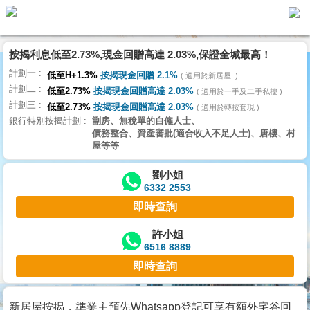
按揭利息低至2.73%,現金回贈高達 2.03%,保證全城最高！
主
計劃一
頁
低至H+1.3%
按揭現金回贈 2.1%
適用於新居屋
代
計劃二
理
低至2.73%
按揭現金回贈高達 2.03%
適用於一手及二手私樓
計劃三
搵
低至2.73%
按揭現金回贈高達 2.03%
適用於轉按套現
銀行特別按揭計劃
劏房、無稅單的自僱人士、
樓/
債務整合、資產審批(適合收入不足人士)、唐樓、村
成
屋等等
交
劉小姐
6332 2553
業
即時查詢
主
放
許小姐
6516 8889
盤
即時查詢
宅
谷
新居屋按揭，準業主預先Whatsapp登記可享有額外宅谷回