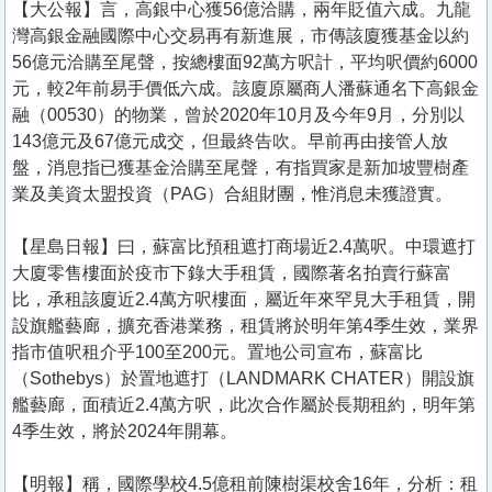
【大公報】言， 高銀中心獲56億洽購，兩年貶值六成。九龍
灣高銀金融國際中心交易再有新進展，市傳該廈獲基金以約
56億元洽購至尾聲，按總樓面92萬方呎計，平均呎價約6000
元，較2年前易手價低六成。該廈原屬商人潘蘇通名下高銀金
融（00530）的物業，曾於2020年10月及今年9月，分別以
143億元及67億元成交，但最終告吹。早前再由接管人放
盤，消息指已獲基金洽購至尾聲，有指買家是新加坡豐樹產
業及美資太盟投資（PAG）合組財團，惟消息未獲證實。
【星島日報】曰，蘇富比預租遮打商場近2.4萬呎。中環遮打
大廈零售樓面於疫市下錄大手租賃，國際著名拍賣行蘇富
比，承租該廈近2.4萬方呎樓面，屬近年來罕見大手租賃，開
設旗艦藝廊，擴充香港業務，租賃將於明年第4季生效，業界
指市值呎租介乎100至200元。置地公司宣布，蘇富比
（Sothebys）於置地遮打（LANDMARK CHATER）開設旗
艦藝廊，面積近2.4萬方呎，此次合作屬於長期租約，明年第
4季生效，將於2024年開幕。
【明報】稱，國際學校4.5億租前陳樹渠校舍16年，分析：租