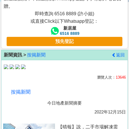
按
贈。
揭
即時查詢 6516 8889 (許小姐)
或直接Click以下Whatsapp登記：
地
新居屋
產
6516 8889
博
預先登記
客
新聞資訊 >
按揭新聞
返回
地
產
新
瀏覽人次：
13646
聞
按揭新聞
數
今日地產新聞摘要
據
公
2022年12月15日
佈
【晴報】說，二手市場解凍需