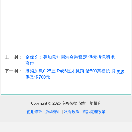
上一則：
余偉文：美加息無損港金融穩定 港元拆息料處
高位
收
下一則：
港銀加息0.25厘 P或6厘才見頂 借500萬樓按 月
更多...
供又多700元
藏
樓
盤
Copyright © 2026 宅谷按揭 保留一切權利
繁
简
ENG
使用條款
|
版權聲明
|
私隱政策
|
投訴處理政策
體
体