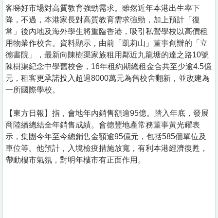
客睇好市場對高質教育強勁需求。雖然近年本港出生率下
降，不過，本港家長對高質教育需求強勁，加上預計「復
常」後內地及海外學生將重臨香港，吸引私營學校以高價租
用物業作校舍。資料顯示，由前「凱莉山」董事創辦的「立
德書院」，最新向陳樹渠家族租用鄰近九龍塘的達之路10號
陳樹渠紀念中學舊校舍，16年租約期總租金合共至少逾4.5億
元，租客更承諾投入超過8000萬元為舊校舍翻新，並改建為
一所國際學校。
【東方日報】指，會地年內銷售額逾95億。踏入年底，發展
商陸續總結全年銷售成績。會德豐地產常務董事黃光耀表
示，集團今年至今總銷售金額逾95億元，包括585個單位及
車位等。他預計，入境檢疫措施放寬，有利本港經濟復甦，
帶動樓市氣氛，對明年樓市有正面作用。