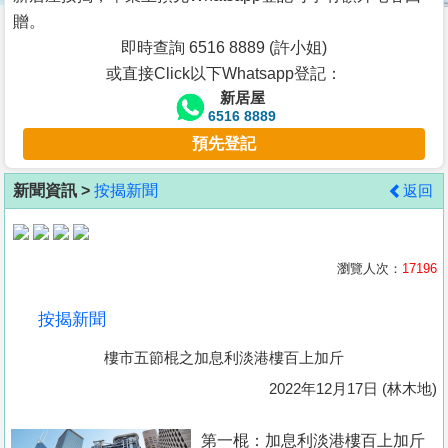
按
贈。
揭
即時查詢 6516 8889 (許小姐)
或直接Click以下Whatsapp登記：
地
新居屋
產
6516 8889
博
預先登記
客
新聞資訊 >
按揭新聞
返回
地
產
新
瀏覽人次：
17196
聞
按揭新聞
數
樓市五節棍之加息利淡港樓百上加斤
據
公
2022年12月17日 (林木地)
佈
第一棍：加息利淡港樓百上加斤