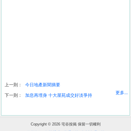
上一則：
今日地產新聞摘要
收
更多...
下一則：
加息再埋身 十大屋苑成交好淡爭持
藏
樓
盤
Copyright © 2026 宅谷按揭 保留一切權利
繁
简
ENG