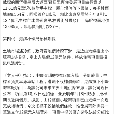
截標的西營盤皇后大道西/賢居里商住發展項目由長實以
11.61億元擊退6個對手中標，屬市場估值下限價，每呎樓面
地價9,554元，同樣跌穿1萬元，相比遠東發展於今年8月以
12.4億元中標市建局崇慶里/桂香街發展項目，每呎樓面地價
13,085元，即地價4個月跌27%。
第四棍：港鐵小蠔灣招標期長
土地市場遇冷鋒，政府賣地價持續下滑，最近由港鐵推出小
蠔灣1期招標，定出入場價12億元條件，將成住宅項目競投
氣氛溫度計。
《文人報》指出，小蠔灣1期招標12億入場，分紅較量，中
標者負責車廠車站工程，港鐵不設補價條款。港鐵旗下小蠔
灣車廠項目，為該公司未來主要土地供應來源，該公司近日
公布，項目第1期即日起招標，並於明年2月8日截標，招標
期長近兩個月。據悉，由於整個小蠔灣項目已由港鐵一次過
完成補地價，今次招標不設補地價條款，惟發展商除需要一
筆過支付12億元入場費外，項目中標與否亦需取決於分紅比