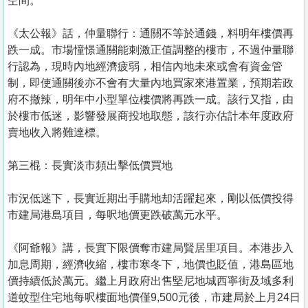
空間。
《太公報》話，仲量聯行：通關不等於通錢，料明年樓價再
跌一成。市場憧憬通關能刺激正值調整的樓市，不過仲量聯
行認為，現時內地經濟疲弱，相信內地未來或會有資金管
制，即使通關後亦不會有大量內地買家來港置業，預期若政
府不撤辣，明年中小型單位樓價將再跌一成。該行又指，由
於樓市低迷，影響發展商投地取態，該行亦估計本年度政府
賣地收入將難達標。
第三棍：長實淡市頻出擊低價買地
市況低迷下，長實近期出手購地却活躍起來，剛以低價投得
市建局港島項目，每呎地價更跌破萬元水平。
《阿爺報》講，長實下限價奪市建局賢居里項目。本港步入
加息周期，經濟收縮，樓市寒冬下，地價也貶值，港島區地
價持續低於萬元。繼上月政府出售堅尼地城西寧街及域多利
道蚊型住宅地每呎樓面地價僅9,500元後，市建局於上月24日