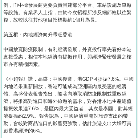
例，而中標發展商更要負責興建部分平台、車站設施及車廠
等設施。有業界人士指，由於今次招標所涉及細節較以往繁
複，故較以往其他項目招標期約1個月為長。
第五棍：內地經濟向升帶旺香港
中國放寬防疫限制，有利經濟發展，外資投行率先看好本港
直接受惠，相信本地經濟有提振作用，與經濟緊密發展之樓
市亦有積極因素。
《小超報》講，高盛：中國復常，港GDP可提振7.6%。中國
內地若果重新開放，香港可能成為亞洲區內最受惠的經濟
體。高盛發表報告指出，隨著內地取消防疫限制並重啟經
濟，將推高對進口和海外旅遊的需求，對香港本地生產總值
提振效果達7.6%，是區內最大受益者，其次是泰國，對其經
濟提振約2.9%。報告認為，中國經濟重開對旅遊支出的帶
動，會較對商品進口的影響更強勁，估計旅遊支出大增可貢
獻香港經濟的6%。