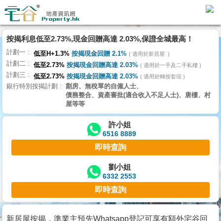
按揭利息低至2.73%,現金回贈高達 2.03%,保證全城最高！
主
計劃一
頁
低至H+1.3%
按揭現金回贈 2.1%
適用於新居屋
代
計劃二
低至2.73%
按揭現金回贈高達 2.03%
理
適用於一手及二手私樓
計劃三
搵
低至2.73%
按揭現金回贈高達 2.03%
適用於轉按套現
銀行特別按揭計劃
劏房、無稅單的自僱人士、
樓/
債務整合、資產審批(適合收入不足人士)、唐樓、村
成
屋等等
交
許小姐
6516 8889
業
即時查詢
主
放
劉小姐
6332 2553
盤
即時查詢
宅
谷
新居屋按揭，準業主預先Whatsapp登記可享有額外宅谷回