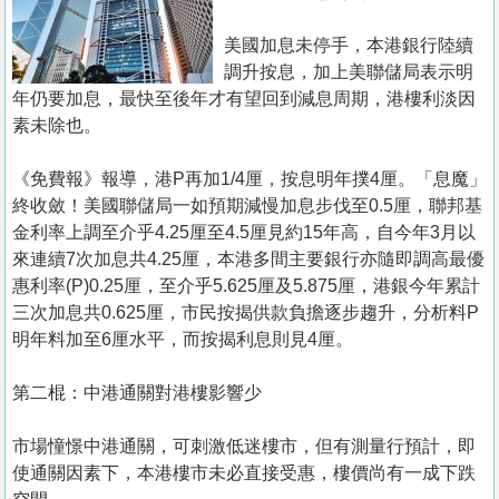
置
業
美國加息未停手，本港銀行陸續
調升按息，加上美聯儲局表示明
手
年仍要加息，最快至後年才有望回到減息周期，港樓利淡因
冊
素未除也。
關
《免費報》報導，港P再加1/4厘，按息明年撲4厘。「息魔」
於
終收斂！美國聯儲局一如預期減慢加息步伐至0.5厘，聯邦基
我
金利率上調至介乎4.25厘至4.5厘見約15年高，自今年3月以
們
來連續7次加息共4.25厘，本港多間主要銀行亦隨即調高最優
惠利率(P)0.25厘，至介乎5.625厘及5.875厘，港銀今年累計
三次加息共0.625厘，市民按揭供款負擔逐步趨升，分析料P
明年料加至6厘水平，而按揭利息則見4厘。
第二棍：中港通關對港樓影響少
市場憧憬中港通關，可刺激低迷樓市，但有測量行預計，即
使通關因素下，本港樓市未必直接受惠，樓價尚有一成下跌