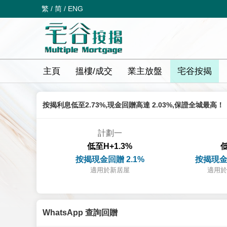
繁
/
简
/
ENG
主頁
搵樓/成交
業主放盤
宅谷按揭
按揭利息低至2.73%,現金回贈高達 2.03%,保證全城最高！
計劃一
低至H+1.3%
低
按揭現金回贈 2.1%
按揭現金
適用於新居屋
適用於
WhatsApp 查詢回贈