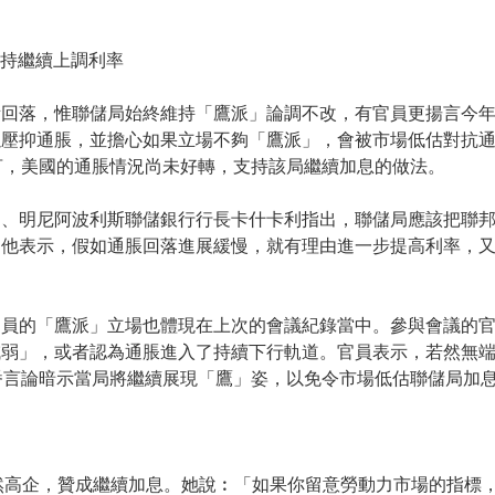
支持繼續上調利率
所回落，惟聯儲局始終維持「鷹派」論調不改，有官員更揚言今
壓抑通脹，並擔心如果立場不夠「鷹派」，會被市場低估對抗通
ath也直言，美國的通脹情況尚未好轉，支持該局繼續加息的做法。
、明尼阿波利斯聯儲銀行行長卡什卡利指出，聯儲局應該把聯邦基金
。他表示，假如通脹回落進展緩慢，就有理由進一步提高利率，
官員的「鷹派」立場也體現在上次的會議紀錄當中。參與會議的
減弱」，或者認為通脹進入了持續下行軌道。官員表示，若然無
番言論暗示當局將繼續展現「鷹」姿，以免令市場低估聯儲局加
脹仍然高企，贊成繼續加息。她說︰「如果你留意勞動力市場的指