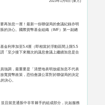
2023年1月6日 (東方)
年要再加息一厘！最新一份聯儲局的會議紀錄亦明
脹的決心。國際貨幣基金組織（IMF）第一副總
利率加至5.4厘（即相當於浮動區間上限5.5
又謂「至少接下來幾次的議息會議上繼續加息是合
官員強調，最重要是「清楚地表明放緩加息不代表
端放寬貨幣政策，恐怕會讓公眾對於聯儲局的決定
息的決心。
標，並且留意通脹中非常棘手的組成部分，比如服務