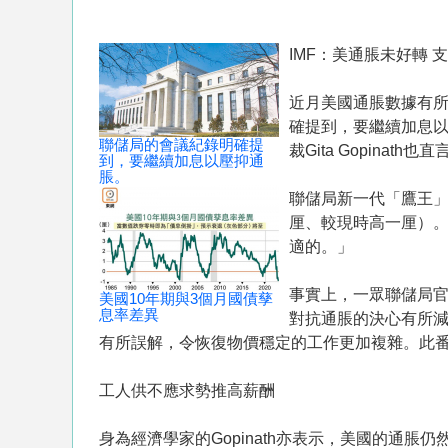
IMF：美通脹未好轉 
近月美國通脹數據有
確提到，要繼續加息以
聯儲局的會議紀錄明確提
裁Gita Gopin
到，要繼續加息以壓抑通
脹。
聯儲局新一代「鷹王」
厘、較現時高一厘）
適的。」
事實上，一眾聯儲局
美國10年期與3個月國債孳
息率差異
對抗通脹的決心有所
有所誤解，令恢復物價穩定的工作更加複雜。此
工人供不應求勢推高薪酬
身為經濟學家的Gopinath亦表示，美國的通