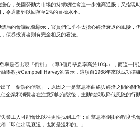
擔心，美國勞動力市場的持續韌性會進一步推高通脹；又指現時
，令通脹難以回落至2%的目標水平。
聯儲局的會議紀錄顯示，官員們似乎不太擔心經濟衰退的風險，
上，債券投資者則有完全相反的看法。
孳息率是否出現「倒掛」（即3個月孳息率高於10年），而這一
教授Campbell Harvey卻表示，這項自1968年來以成
發出了「錯誤的信號」，原因之一是孳息率曲線與經濟之間的關
促使企業和消費者在注意到此信號後，主動地採取降低風險的行
着失業工人可能會比以往更快找到工作；而孳息率倒掛的程度也
並稱「即使出現衰退，也將是溫和的。」