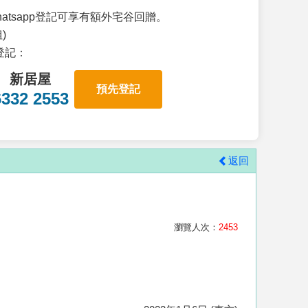
atsapp登記可享有額外宅谷回贈。
)
p登記：
新居屋
預先登記
6332 2553
返回
瀏覽人次：
2453