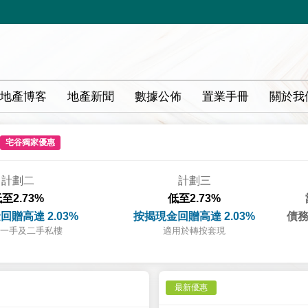
地產博客
地產新聞
數據公佈
置業手冊
關於我
宅谷獨家優惠
計劃二
計劃三
至2.73%
低至2.73%
回贈高達 2.03%
按揭現金回贈高達 2.03%
債務
一手及二手私樓
適用於轉按套現
最新優惠