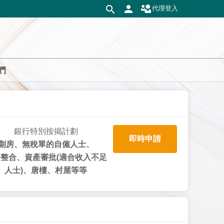
代理登入
們
銀行特別按揭計劃
即時申請
劏房、無稅單的自僱人士、
整合、資產審批(適合收入不足
人士)、唐樓、村屋等等