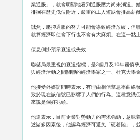
業通脹」，就會明顯地看到通脹壓力尚未消退。她
徘徊在歷史低位附近，嚴重的工人短缺會推高薪酬
誠然，壓抑通脹的努力可能會導致經濟放緩，但
就算經濟即使會下行也不會有大麻煩。在這一點
債息倒掛預示衰退或失效
聯儲局最重視的衰退指標，是3個月及10年國債
與經濟活動之間關聯的經濟學家之一、杜克大學金融學
他接受外媒訪問時表示，有理由相信孳息率曲線
致於現在該信號已影響了人們的行為。這種意識
來說是個好兆頭。
他還表示，目前企業對勞動力的需求強勁，意味
述諸多因素後，他認為經濟可避免「硬着陸」，