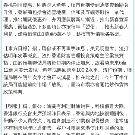
置
春檔期推優惠。即將踏入兔年，樓市近期受到通關帶動顯著
業
升溫，發展商包括會德豐地產、信和及五礦等夥拍一眾代
理，推出通關優惠外，亦因應農曆新年漸近，推出新春置業
手
優惠，而恒基旗下多個項目亦按每年「習俗」，推出新春大
冊
利是，優惠價值由1萬至5萬不等，趁樓市升溫吸各客源。
關
【東方日報】指，聯儲或不再重手加息，美元貶壓大。渣打
於
估明年次季減息。渣打香港財富管理投資策略主管梁振輝
我
指，由於預期聯儲局將於短期內停止加息，故看淡未來6至
們
12個月美元表現，料年底將回落至100.2水平。渣打預期，聯
儲局將在明年次季才會正式減息，惟在此之前，今年下半年
該局可能提前向市場「放風」，屆時市場亦會開始炒作貨幣
政策轉向。
【明報】稱，銀公：通關有利理財通銷售，料樓價難大跌。
香港銀行公會主席孫煜昨日表示，香港與內地恢復通關後，
帶動不少人員交流，相信會創造不少業務增長機會。復常後
將有利跨境理財通銷售，客戶可親身來港使用理財通的服