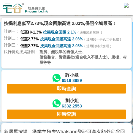
代
理
按揭利息低至2.73%,現金回贈高達 2.03%,保證全城最高！
主
計劃一
頁
低至H+1.3%
按揭現金回贈 2.1%
適用於新居屋
計劃二
低至2.73%
按揭現金回贈高達 2.03%
適用於一手及二手私樓
計劃三
搵
低至2.73%
按揭現金回贈高達 2.03%
適用於轉按套現
銀行特別按揭計劃
劏房、無稅單的自僱人士、
樓/
債務整合、資產審批(適合收入不足人士)、唐樓、村
成
屋等等
交
許小姐
6516 8889
業
即時查詢
主
放
劉小姐
6332 2553
盤
即時查詢
宅
谷
新居屋按揭，準業主預先Whatsapp登記可享有額外宅谷回