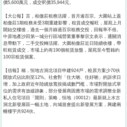
價5,600萬元，成交呎價35,944元。
【大公報】言， 柏傲莊租務活躍，首月逾百宗。大圍站上蓋
柏傲莊1期租務未受3期重建影響，租賃成交暢旺，屋苑上月
開始交樓後，過去一個月錄過百宗租務交投，回報率不俗。
中原地產沙田第一城分行區域營業董事黎宗文表示，通關消
息帶動下，二手交投轉活躍。大圍柏傲莊近日陸續收樓，帶
旺租賃成交，市場上約有190個租賃放盤，屋苑至今暫錄約
100宗租賃個案。
【信報】稱，恒地古洞北項目申建924戶，較原方案少70伙
開放式佔比削至12%。社會對「住大啲、住好啲」的訴求日
增，加上政府近年陸續放寬按揭成數門檻，市場對開放式單
位的需求有放緩跡象，部分發展商因應市場的需求調整全新
私人住宅項目「開則」策略，恒地（00012）最新就上水古
洞北新發展區一幅土地，向城規會提出新發展方案，興建兩
幢樓宇共924伙。