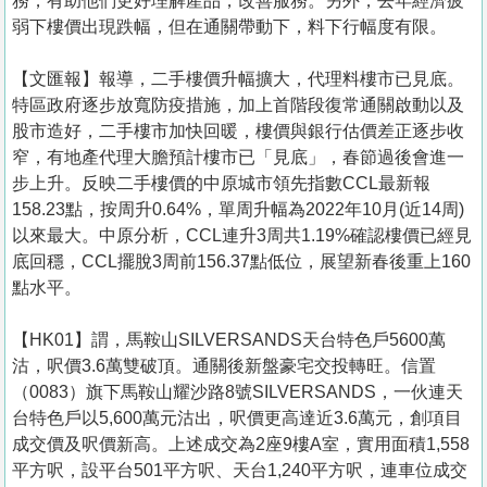
務，有助他們更好理解產品，改善服務。另外，去年經濟疲
弱下樓價出現跌幅，但在通關帶動下，料下行幅度有限。
【文匯報】報導，二手樓價升幅擴大，代理料樓市已見底。
特區政府逐步放寬防疫措施，加上首階段復常通關啟動以及
股市造好，二手樓市加快回暖，樓價與銀行估價差正逐步收
窄，有地產代理大膽預計樓市已「見底」，春節過後會進一
步上升。反映二手樓價的中原城市領先指數CCL最新報
158.23點，按周升0.64%，單周升幅為2022年10月(近14周)
以來最大。中原分析，CCL連升3周共1.19%確認樓價已經見
底回穩，CCL擺脫3周前156.37點低位，展望新春後重上160
點水平。
【HK01】謂，馬鞍山SILVERSANDS天台特色戶5600萬
沽，呎價3.6萬雙破頂。通關後新盤豪宅交投轉旺。信置
（0083）旗下馬鞍山耀沙路8號SILVERSANDS，一伙連天
台特色戶以5,600萬元沽出，呎價更高達近3.6萬元，創項目
成交價及呎價新高。上述成交為2座9樓A室，實用面積1,558
平方呎，設平台501平方呎、天台1,240平方呎，連車位成交