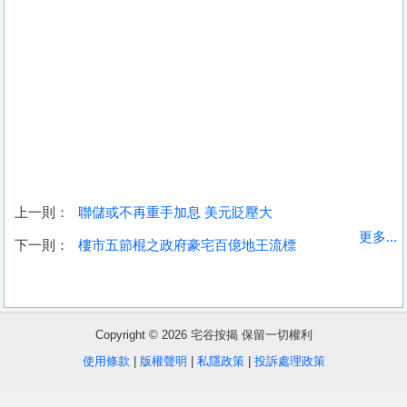
上一則：
聯儲或不再重手加息 美元貶壓大
收
更多...
下一則：
樓市五節棍之政府豪宅百億地王流標
藏
樓
盤
Copyright © 2026 宅谷按揭 保留一切權利
繁
简
ENG
使用條款
|
版權聲明
|
私隱政策
|
投訴處理政策
體
体