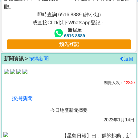
按
贈。
揭
即時查詢 6516 8889 (許小姐)
或直接Click以下Whatsapp登記：
地
新居屋
產
6516 8889
博
預先登記
客
新聞資訊 >
按揭新聞
返回
地
產
新
瀏覽人次：
12340
聞
按揭新聞
數
今日地產新聞摘要
據
公
2023年1月14日
佈
【星島日報】曰，群盤起動，新