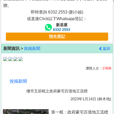
按
贈。
揭
即時查詢 6332 2553 (劉小姐)
或直接Click以下Whatsapp登記：
地
新居屋
產
6332 2553
博
預先登記
客
新聞資訊 >
按揭新聞
返回
地
產
新
瀏覽人次：
17608
聞
按揭新聞
數
樓市五節棍之政府豪宅百億地王流標
據
公
2023年1月14日 (林木地)
佈
第一棍：政府豪宅百億地王流標