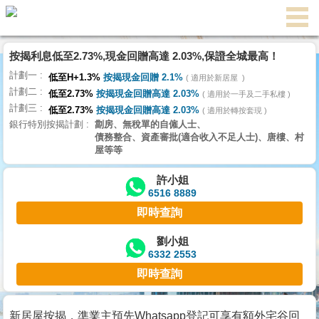
按揭利息低至2.73%,現金回贈高達 2.03%,保證全城最高！
主
計劃一
頁
低至H+1.3%
按揭現金回贈 2.1%
適用於新居屋
代
計劃二
理
低至2.73%
按揭現金回贈高達 2.03%
適用於一手及二手私樓
計劃三
搵
低至2.73%
按揭現金回贈高達 2.03%
適用於轉按套現
銀行特別按揭計劃
劏房、無稅單的自僱人士、
樓/
債務整合、資產審批(適合收入不足人士)、唐樓、村
成
屋等等
交
許小姐
6516 8889
業
即時查詢
主
放
劉小姐
6332 2553
盤
即時查詢
宅
谷
新居屋按揭，準業主預先Whatsapp登記可享有額外宅谷回