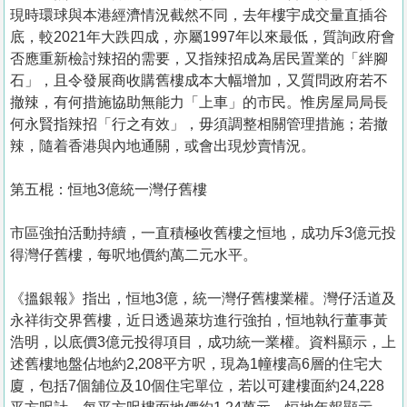
現時環球與本港經濟情況截然不同，去年樓宇成交量直插谷
底，較2021年大跌四成，亦屬1997年以來最低，質詢政府會
否應重新檢討辣招的需要，又指辣招成為居民置業的「絆腳
石」，且令發展商收購舊樓成本大幅增加，又質問政府若不
撤辣，有何措施協助無能力「上車」的市民。惟房屋局局長
何永賢指辣招「行之有效」，毋須調整相關管理措施；若撤
辣，隨着香港與內地通關，或會出現炒賣情況。
第五棍：恒地3億統一灣仔舊樓
市區強拍活動持續，一直積極收舊樓之恒地，成功斥3億元投
得灣仔舊樓，每呎地價約萬二元水平。
《搵銀報》指出，恒地3億，統一灣仔舊樓業權。灣仔活道及
永祥街交界舊樓，近日透過萊坊進行強拍，恒地執行董事黃
浩明，以底價3億元投得項目，成功統一業權。資料顯示，上
述舊樓地盤佔地約2,208平方呎，現為1幢樓高6層的住宅大
廈，包括7個舖位及10個住宅單位，若以可建樓面約24,228