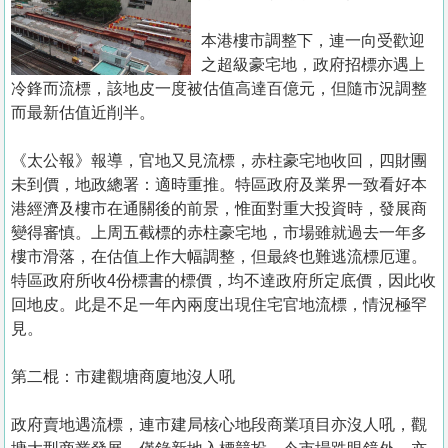
置
業
本港樓市調整下，連一向受歡迎
之超級豪宅地，政府招標亦遇上
手
冷鋒而流標，該地皮一度被估值高達百億元，但隨市況調整
冊
而最新估值近削半。
關
《太公報》報導，官地又見流標，赤柱豪宅地收回，四財團
於
未到價，地政總署：適時重推。特區政府及業界一致看好本
我
港經濟及樓市在通關後的前景，惟面對重大投資時，發展商
們
變得審慎。上周五截標的赤柱豪宅地，市場雖就過去一年多
樓市滑落，在估值上作大幅調整，但最終也難逃流標厄運。
特區政府所收4份標書的標價，均不達政府所定底價，因此收
回地皮。此是不足一年內兩度出現住宅官地流標，情況極罕
見。
第二棍：市建觀塘商廈地沒人吼
政府賣地遇流標，連市建局核心地段商業項目亦沒人吼，觀