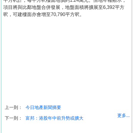
平方呎計，每平方呎樓面地價約1.24萬元。恒地年報顯示，
項目將與比鄰地盤合併發展，地盤面積將擴展至6,392平方
呎，可建樓面亦會增至70,790平方呎。
上一則：
今日地產新聞摘要
收
更多...
下一則：
富邦：港股年中前升勢或擴大
藏
樓