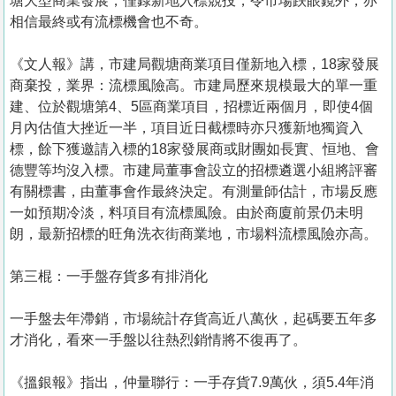
塘大型商業發展，僅錄新地入標競投，令市場跌眼鏡外，亦
相信最終或有流標機會也不奇。
《文人報》講，市建局觀塘商業項目僅新地入標，18家發展
商棄投，業界：流標風險高。市建局歷來規模最大的單一重
建、位於觀塘第4、5區商業項目，招標近兩個月，即使4個
月內估值大挫近一半，項目近日截標時亦只獲新地獨資入
標，餘下獲邀請入標的18家發展商或財團如長實、恒地、會
德豐等均沒入標。市建局董事會設立的招標遴選小組將評審
有關標書，由董事會作最終決定。有測量師估計，市場反應
一如預期冷淡，料項目有流標風險。由於商廈前景仍未明
朗，最新招標的旺角洗衣街商業地，市場料流標風險亦高。
第三棍：一手盤存貨多有排消化
一手盤去年滯銷，市場統計存貨高近八萬伙，起碼要五年多
才消化，看來一手盤以往熱烈銷情將不復再了。
《搵銀報》指出，仲量聯行：一手存貨7.9萬伙，須5.4年消