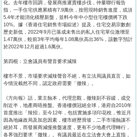
化。去年樓市回調，發展商推遲賣樓步伐，仲量聯行報告
指，一手住宅供應累積有7.9萬伙，按照現時銷售進度，或須
5.4年才能消化積壓新盤，並料今年中小型住宅樓價將下跌
10%。據《香港住宅銷售市場綜述》提及，住宅交易宗數創
歷史新低，2022年9月已落成未售出的私人住宅單位激增至
1.47萬伙，較前3年平均每年1.08萬伙高出36%，該數字預計
於2022年12月超過1.6萬伙。
第四棍：立會議員有聲音要求減辣
樓市不景，市場要求減辣聲音不絕，有立法局議員直言，如
今情況截然不同，認定政府需要「撤辣」。
《方向報》話，業主蝕本，代理悲觀，撤辣刻不容緩，成交
削近半，地產商唔推盤。香港樓價冠絕全球，港府自2010年
首度推出「辣招」至今12年，包括實施多項印花稅，惟近月
因為地緣政局及加息因素，樓市經歷滑坡，二手市場蝕讓不
絕於耳，而發展商減慢推盤速度，更有不少地產代理轉行，
各界強烈要求「撤辣」。有議員最近在立法會大會上直指，